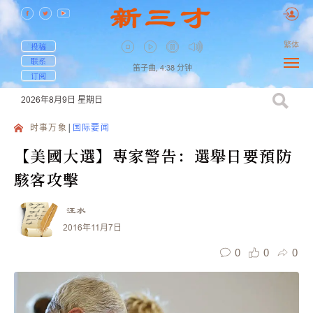
繁体
投稿
联系
笛子曲,
4:38
分钟
订阅
2026年8月9日
星期日
时事万象
国际要闻
【美國大選】專家警告：選舉日要預防
駭客攻擊
汪水
2016年11月7日
0
0
0