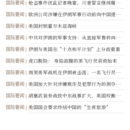
国际要闻
枪击事件扰乱记者晚宴，川普誓言继续履行
职责
国际要闻
欧洲公司涉嫌在伊朗军事行动前向中国提供
美军基地的卫星图像
国际要闻
美国封锁霍尔木兹海峡
国际要闻
中共对伊朗的军事支持：从直接军售转向间
接技术转让
国际要闻
伊朗与美国在“十点和平计划”上分歧重重
国际要闻
虎口脱险： 身陷敌腹的美飞行员获救始末
国际要闻
兩架美军战机在伊朗被击落；一名飞行员失
踪
国际要闻
美国加大针对涉嫌欺诈及犯罪行为的剥夺公
民权力度
国际要闻
胡塞武装参战致中东战事扩大，美国权衡地
面入侵的可能性
国际要闻
美国国会要求终结中国的“生育旅游”