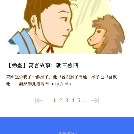
【動畫】寓言故事：朝三暮四
宋國狙公養了一群猴子，他很會跟猴子溝通，猴子也很喜歡
他...... 請點擊此處觀看 http://edu...
1
2
3
4
5
…