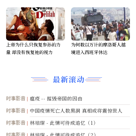
上帝为什么只恢复参孙的力
为何数以万计的摩洛哥人越
量 却没有恢复祂的视力
境进入西班牙休达
最新滚动
时事影音
瘟疫 -- 摧毁帝国的因由
时事影音
中国疫情死亡人数黑洞 真相或将震惊世人
时事影音
林培瑞 - 此情可待成追忆（1）
时事影音
林培瑞 - 此情可待成追忆（2）