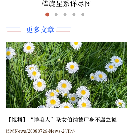
棒旋星系详尽图
更多文章
【视频】“睡美人”圣女伯纳德尸身不腐之谜
{flv}News/20080726-News-2{/flv}