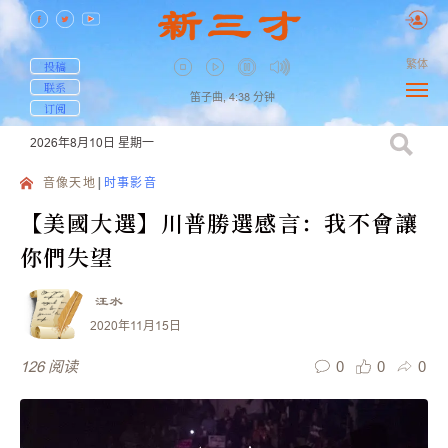
繁体
投稿
联系
笛子曲,
4:38
分钟
订阅
2026年8月10日
星期一
音像天地
时事影音
【美國大選】川普勝選感言：我不會讓
你們失望
汪水
2020年11月15日
0
0
0
126
阅读