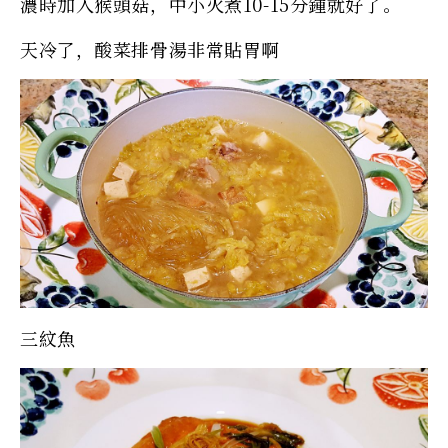
濃時加入猴頭菇，中小火煮10-15分鍾就好了。
天冷了，酸菜排骨湯非常貼胃啊
三紋魚