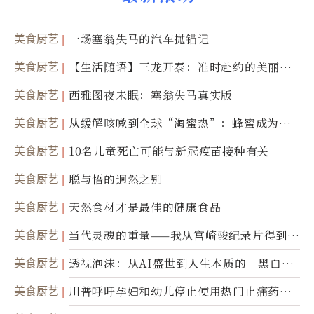
美食厨艺
一场塞翁失马的汽车抛锚记
美食厨艺
【生活随语】三龙开泰：准时赴约的美丽震
撼
美食厨艺
西雅图夜未眠：塞翁失马真实版
美食厨艺
从缓解咳嗽到全球“淘蜜热”：蜂蜜成为健
康产业前沿商品
美食厨艺
10名儿童死亡可能与新冠疫苗接种有关
美食厨艺
聪与悟的迥然之别
美食厨艺
天然食材才是最佳的健康食品
美食厨艺
当代灵魂的重量——我从宫崎骏纪录片得到的
省思
美食厨艺
透视泡沫：从AI盛世到人生本质的「黑白一
瞬」
美食厨艺
川普呼吁孕妇和幼儿停止使用热门止痛药泰
诺