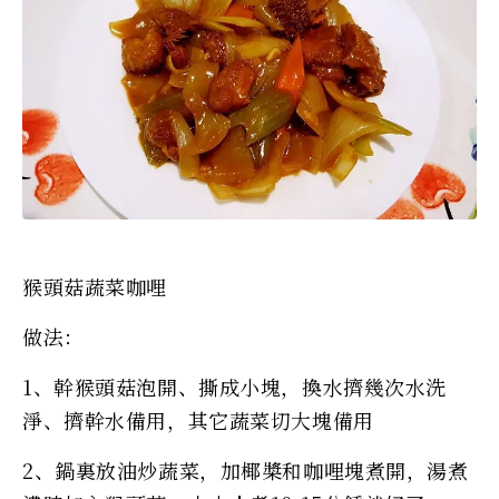
猴頭菇蔬菜咖哩
做法：
1、幹猴頭菇泡開、撕成小塊，換水擠幾次水洗
淨、擠幹水備用，其它蔬菜切大塊備用
2、鍋裏放油炒蔬菜，加椰槳和咖哩塊煮開，湯煮