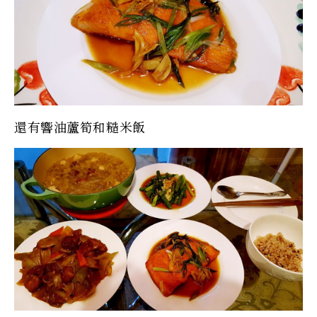
還有響油蘆筍和糙米飯