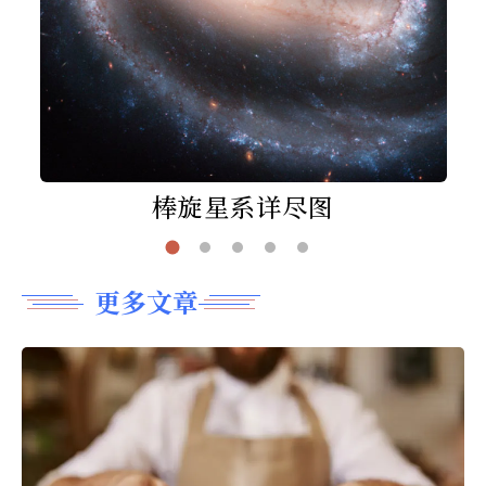
棒旋星系详尽图
更多文章