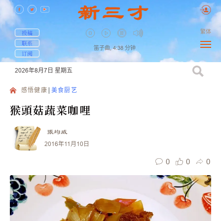
繁体
投稿
联系
笛子曲,
4:38
分钟
订阅
2026年8月7日
星期五
感悟健康
美食厨艺
猴頭菇蔬菜咖哩
張均威
2016年11月10日
0
0
0