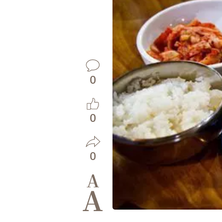
0
0
0
A
A