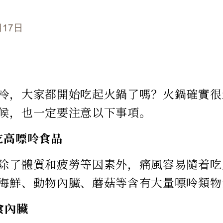
月17日
冷，大家都開始吃起火鍋了嗎？火鍋確實很
候，也一定要注意以下事項。
吃高嘌呤食品
除了體質和疲勞等因素外，痛風容易隨着吃
海鮮、動物內臟、蘑菇等含有大量嘌呤類物
食內臟