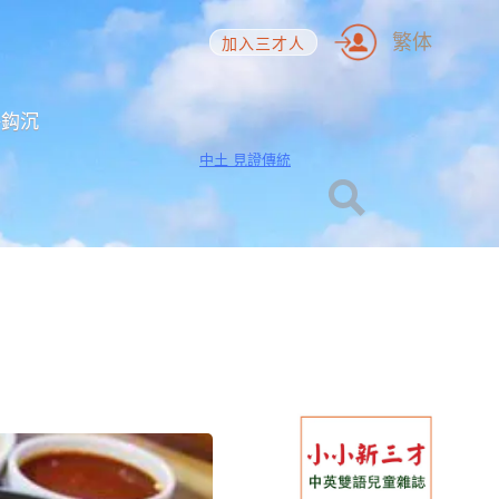
繁体
加入三才人
海鈎沉
中土 見證傳統