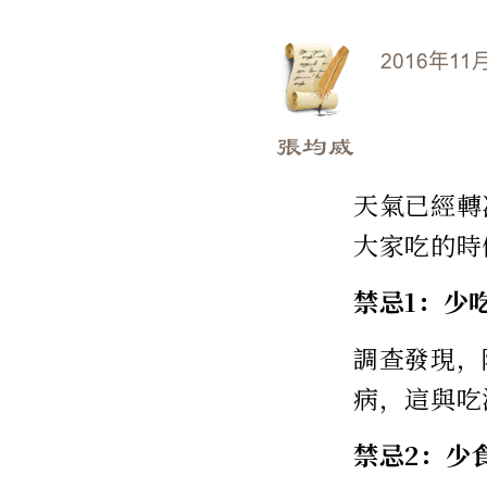
2016年11
張均威
天氣已經轉
大家吃的時
禁忌1：少
調查發現，
病，這與吃
禁忌2：少