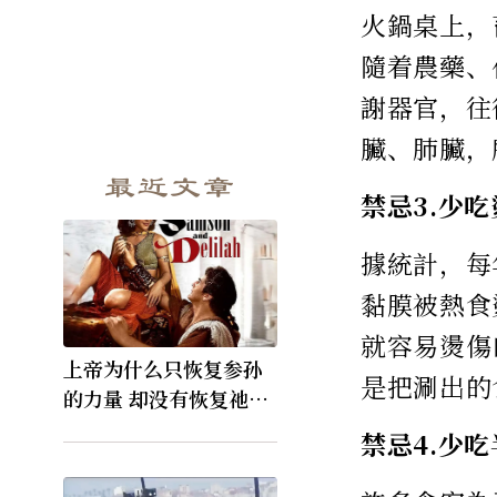
火鍋桌上，
隨着農藥、
謝器官，往
臟、肺臟，
最近文章
禁忌3.少
據統計，每
黏膜被熱食
就容易燙傷
上帝为什么只恢复参孙
是把涮出的
的力量 却没有恢复祂的
视力
禁忌4.少