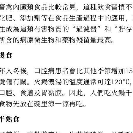
畜禽內臟類食品比較常見，這種飲食習慣不
化肥、添加劑等在食品生產過程中的應用，
往成為這類有害物質的“過濾器”和“貯存
所含的病原微生物和藥物殘留量最高。
吃燙食
年入冬後，口腔病患者會比其他季節增加1
燙傷有關。火鍋濃湯的溫度通常可達120℃
口腔、食道及胃黏膜。因此，人們吃火鍋千
食物先放在碗里涼一涼再吃。
吃半熟食