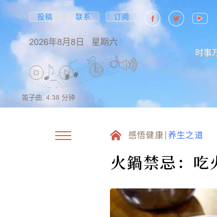
投稿
联系
订阅
2026年8月8日
星期六
时事
笛子曲,
4:38
分钟
感悟健康
养生之道
火鍋禁忌：吃