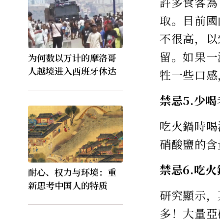
許多食客為
取。目前國
不很高，以
留。如果一
为何数以万计的摩洛哥
人越境进入西班牙休达
牲一些口感
禁忌5.少
吃火鍋時喝
硝酸鹽的含
禁忌6.吃
耐心、权力与环境：重
新思考中国人的特质
研究顯示，
多！大量亞