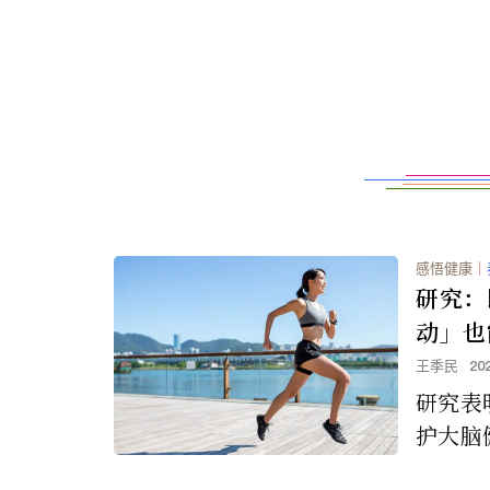
感悟健康
｜
研究：
动」也
王季民
20
研究表
护大脑
几次运