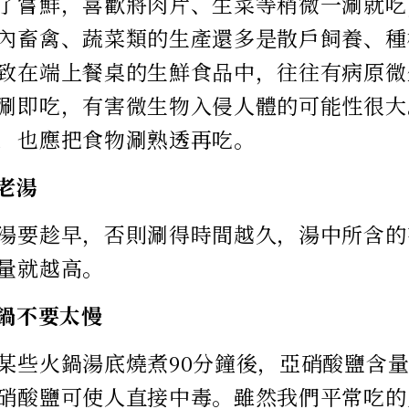
了嘗鮮，喜歡將肉片、生菜等稍微一涮就吃
內畜禽、蔬菜類的生產還多是散戶飼養、種
致在端上餐桌的生鮮食品中，往往有病原微
涮即吃，有害微生物入侵人體的可能性很大
，也應把食物涮熟透再吃。
喝老湯
湯要趁早，否則涮得時間越久，湯中所含的
量就越高。
火鍋不要太慢
某些火鍋湯底燒煮90分鐘後，亞硝酸鹽含
硝酸鹽可使人直接中毒。雖然我們平常吃的