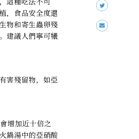
，這種吃法不可
植，食品安全度還
生物和寄生蟲卵殘
。建議人們寧可犧
有害殘留物，如亞
量會增加近十倍之
火鍋湯中的亞硝酸