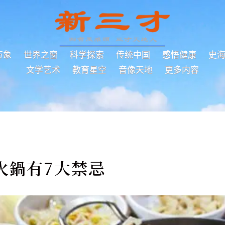
万象
世界之窗
科学探索
传统中国
感悟健康
史
文学艺术
教育星空
音像天地
更多内容
火鍋有7大禁忌