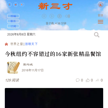
繁体
投稿
联系
笛子曲,
4:38
分钟
订阅
2026年8月8日
星期六
世界之窗
放眼天下
今秋纽约不容错过的16家新张精品餐馆
張均威
2016年11月17日
0
0
0
129
阅读