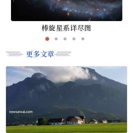
棒旋星系详尽图
更多文章