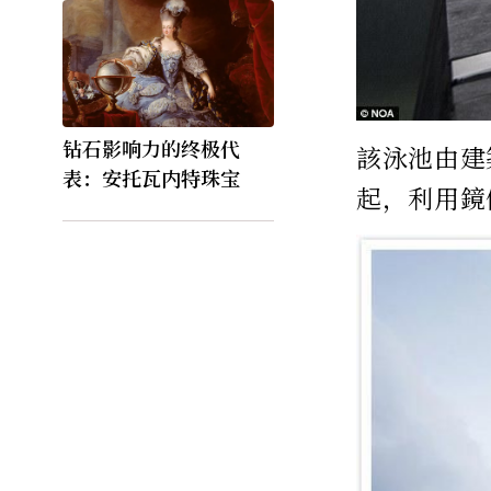
钻石影响力的终极代
該泳池由建
表：安托瓦内特珠宝
起，利用鏡