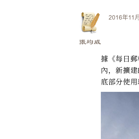
2016年11
張均威
據《每日郵報
內，新擴建
底部分使用