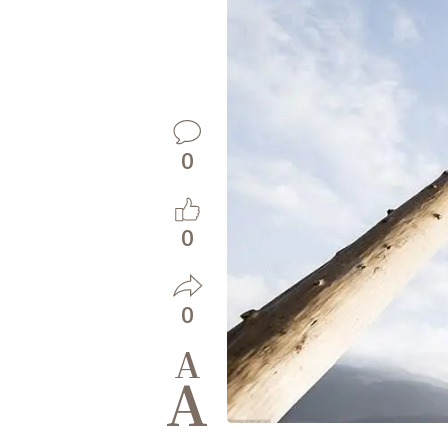
0
0
0
A
A