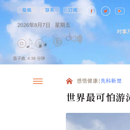
投稿
联系
订阅
2026年8月7日
星期五
时事
笛子曲,
4:38
分钟
感悟健康
先科新觉
世界最可怕游