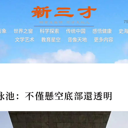
7
万象
世界之窗
科学探索
传统中国
感悟健康
史
文学艺术
教育星空
音像天地
更多内容
泳池：不僅懸空底部還透明