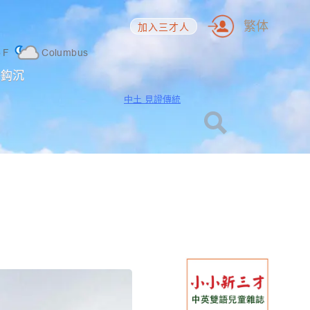
繁体
加入三才人
5
F
Columbus
海鈎沉
中土 見證傳統