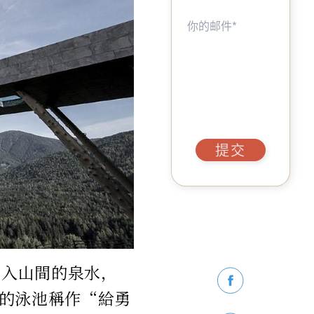
提交
引入山間的泉水，
的泳池稱作“給勇