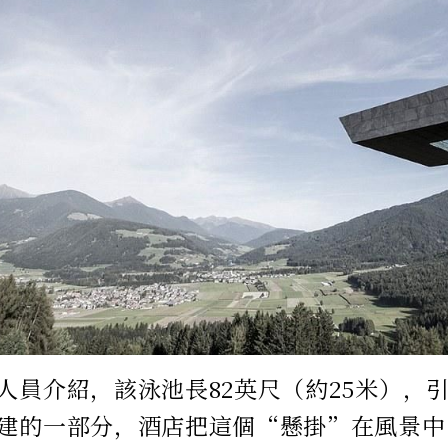
人員介紹，該泳池長82英尺（約25米），
建的一部分，酒店把這個“懸掛”在風景中