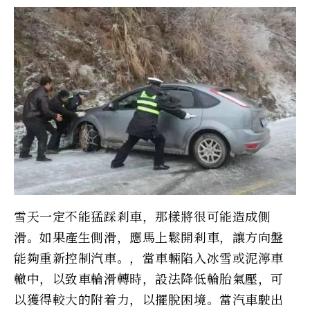
雪天一定不能猛踩剎車，那樣將很可能造成側
滑。如果產生側滑，應馬上鬆開剎車，讓方向盤
能夠重新控制汽車。，當車輛陷入冰雪或泥濘車
轍中，以致車輪滑轉時，設法降低輪胎氣壓，可
以獲得較大的附着力，以擺脫困境。當汽車駛出