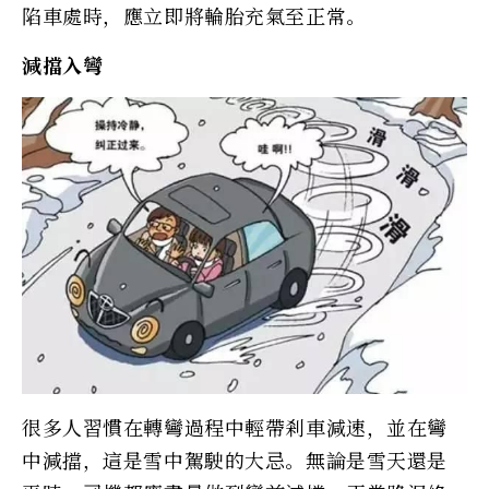
陷車處時，應立即將輪胎充氣至正常。
減擋入彎
很多人習慣在轉彎過程中輕帶剎車減速，並在彎
中減擋，這是雪中駕駛的大忌。無論是雪天還是