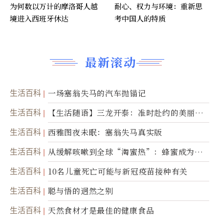
为何数以万计的摩洛哥人越
耐心、权力与环境：重新思
境进入西班牙休达
考中国人的特质
最新滚动
生活百科
一场塞翁失马的汽车抛锚记
生活百科
【生活随语】三龙开泰：准时赴约的美丽震
撼
生活百科
西雅图夜未眠：塞翁失马真实版
生活百科
从缓解咳嗽到全球“淘蜜热”：蜂蜜成为健
康产业前沿商品
生活百科
10名儿童死亡可能与新冠疫苗接种有关
生活百科
聪与悟的迥然之别
生活百科
天然食材才是最佳的健康食品