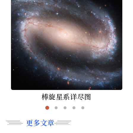
棒旋星系详尽图
更多文章