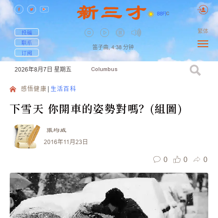
88
F
|
C
繁体
投稿
联系
笛子曲,
4:38
分钟
订阅
2026年8月7日
星期五
Columbus
感悟健康
生活百科
下雪天 你開車的姿勢對嗎？(組圖)
張均威
2016年11月23日
0
0
0