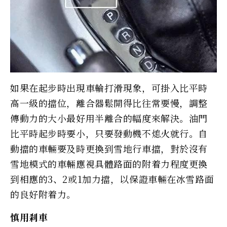
如果在起步時出現車輪打滑現象，可掛入比平時
高一級的擋位，離合器鬆開得比往常要慢，調整
傳動力的大小最好用半離合的幅度來解決。油門
比平時起步時要小，只要發動機不熄火就行。自
動擋的車輛要及時更換到雪地行車擋，對於沒有
雪地模式的車輛應視具體路面的附着力程度更換
到相應的3、2或1加力擋，以保證車輛在冰雪路面
的良好附着力。
慎用剎車