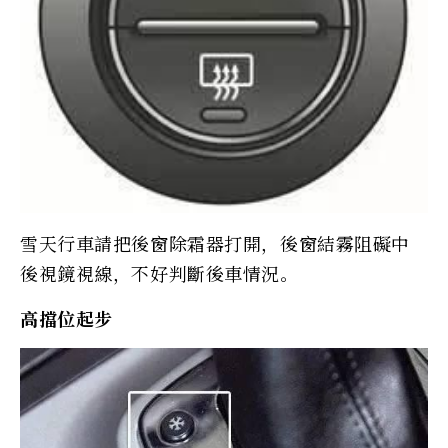
雪天行車請把後窗除霜器打開，後窗結霧阻礙中
後視鏡視線，不好判斷後車情況。
高擋位起步