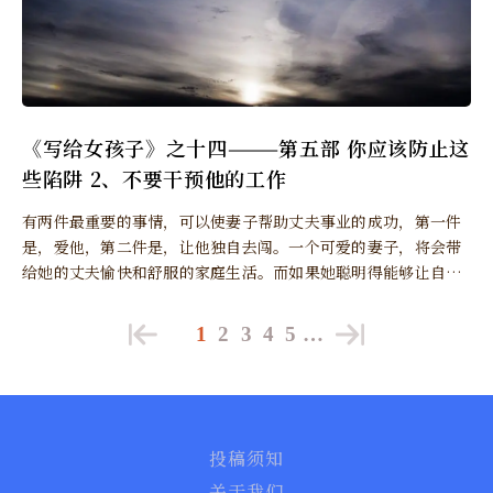
《写给女孩子》之十四———第五部 你应该防止这
些陷阱 2、不要干预他的工作
有两件最重要的事情，可以使妻子帮助丈夫事业的成功，第一件
是，爱他，第二件是，让他独自去闯。一个可爱的妻子，将会带
给她的丈夫愉快和舒服的家庭生活。而如果她聪明得能够让自己
的丈夫不受干扰地处理业务，他的丈夫就一定能发挥出全部的能
力而获得成功了，至少训练也会使他有成就。
1
2
3
4
5
…
投稿须知
关于我们