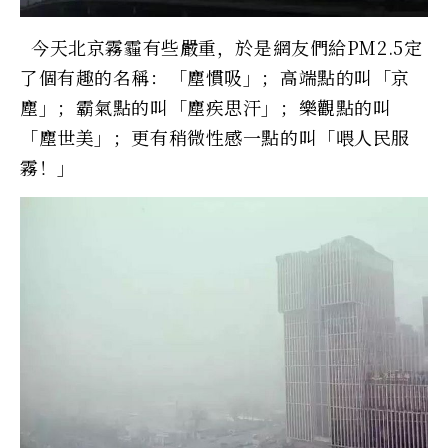
今天北京霧霾有些嚴重，於是網友們給PM2.5定
了個有趣的名稱：「塵慣吸」；高端點的叫「京
塵」；霸氣點的叫「塵疾思汗」；樂觀點的叫
「塵世美」；更有稍微性感一點的叫「喂人民服
霧！」