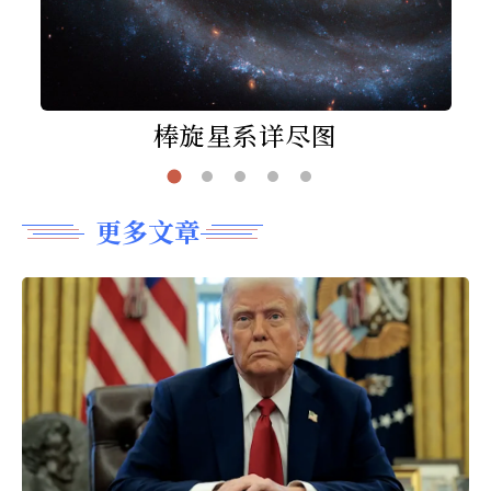
棒旋星系详尽图
更多文章