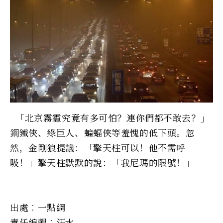
「北京霧霾究竟有多可怕？連你們都不敢去？」
鋼鐵俠、綠巨人、蝙蝠俠等羞愧的低下頭。忽
然，金剛狼提議：「擎天柱可以！他不需呼
吸！」擎天柱默默的說：「我尼瑪的限號！」
出處︰一點網
責任編輯︰汪水