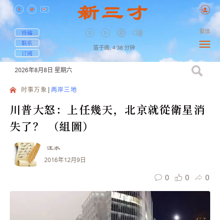
繁体
投稿
联系
笛子曲,
4:38
分钟
订阅
2026年8月8日
星期六
时事万象
两岸三地
川普大怒：上任幾天，北京就從衛星消
失了？ （組圖）
汪水
2016年12月9日
0
0
0