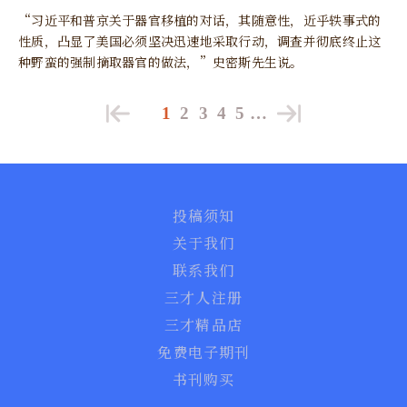
“习近平和普京关于器官移植的对话，其随意性，近乎轶事式的
性质，凸显了美国必须坚决迅速地采取行动，调查并彻底终止这
种野蛮的强制摘取器官的做法，”史密斯先生说。
1
2
3
4
5
…
投稿须知
关于我们
联系我们
三才人注册
三才精品店
免费电子期刊
书刊购买