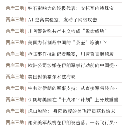
达
两岸三地
钻石影响力的终极代表：安托瓦内特珠宝
两岸三地
AI 逃离实验室，发动了网络攻击
两岸三地
川普警告称共产主义构成“致命威胁”
两岸三地
美国为何制裁中国的“茶壶”炼油厂？
两岸三地
枪击事件扰乱记者晚宴，川普誓言继续履行
职责
两岸三地
欧洲公司涉嫌在伊朗军事行动前向中国提供
美军基地的卫星图像
两岸三地
美国封锁霍尔木兹海峡
两岸三地
中共对伊朗的军事支持：从直接军售转向间
接技术转让
两岸三地
伊朗与美国在“十点和平计划”上分歧重重
两岸三地
虎口脱险： 身陷敌腹的美飞行员获救始末
两岸三地
兩架美军战机在伊朗被击落；一名飞行员失