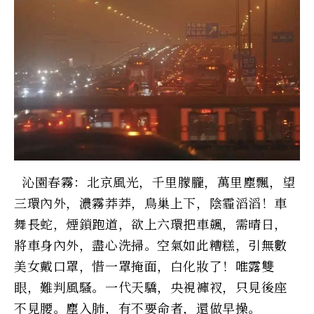
沁園春霧：北京風光，千里朦朧，萬里塵飄，望
三環內外，濃霧莽莽，鳥巢上下，陰霾滔滔！車
舞長蛇，煙鎖跑道，欲上六環把車飆，需晴日，
將車身內外，盡心洗掃。空氣如此糟糕，引無數
美女戴口罩，惜一罩掩面，白化妝了！唯露雙
眼，難判風騷。一代天驕，央視褲衩，只見後座
不見腰。塵入肺，有不要命者，還做早操。