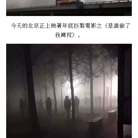
今天的北京正上映著年底巨製電影之《是誰偷了
我褲衩》。