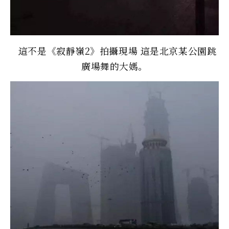
這不是《寂靜嶺2》拍攝現場 這是北京某公園跳
廣場舞的大媽。