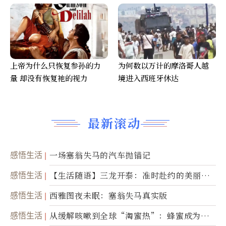
上帝为什么只恢复参孙的力
为何数以万计的摩洛哥人越
量 却没有恢复祂的视力
境进入西班牙休达
最新滚动
感悟生活
一场塞翁失马的汽车抛锚记
感悟生活
【生活随语】三龙开泰：准时赴约的美丽震
撼
感悟生活
西雅图夜未眠：塞翁失马真实版
感悟生活
从缓解咳嗽到全球“淘蜜热”：蜂蜜成为健