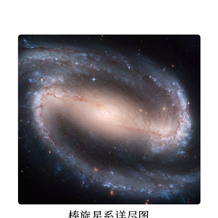
棒旋星系详尽图