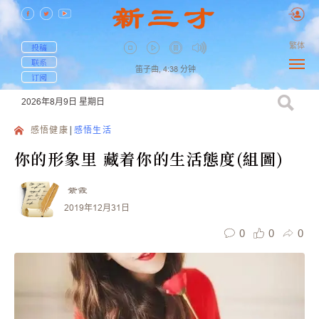
繁体
投稿
联系
笛子曲,
4:38
分钟
订阅
2026年8月9日
星期日
感悟健康
感悟生活
你的形象里 藏着你的生活態度(組圖)
紫霞
2019年12月31日
0
0
0