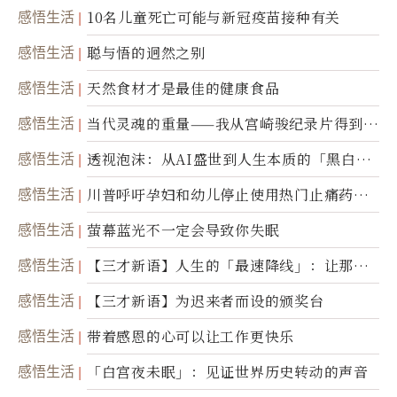
康产业前沿商品
感悟生活
10名儿童死亡可能与新冠疫苗接种有关
感悟生活
聪与悟的迥然之别
感悟生活
天然食材才是最佳的健康食品
感悟生活
当代灵魂的重量——我从宫崎骏纪录片得到的
省思
感悟生活
透视泡沫：从AI盛世到人生本质的「黑白一
瞬」
感悟生活
川普呼吁孕妇和幼儿停止使用热门止痛药泰
诺
感悟生活
萤幕蓝光不一定会导致你失眠
感悟生活
【三才新语】人生的「最速降线」：让那道
光，带你滑向自己
感悟生活
【三才新语】为迟来者而设的颁奖台
感悟生活
带着感恩的心可以让工作更快乐
感悟生活
「白宫夜未眠」：见证世界历史转动的声音