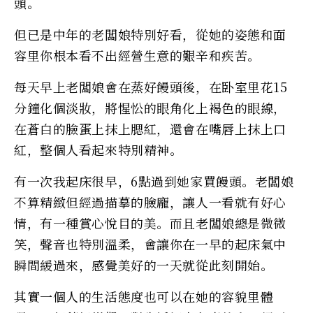
頭。
但已是中年的老闆娘特別好看，從她的姿態和面
容里你根本看不出經營生意的艱辛和疾苦。
每天早上老闆娘會在蒸好饅頭後，在卧室里花15
分鐘化個淡妝，將惺忪的眼角化上褐色的眼線，
在蒼白的臉蛋上抹上腮紅，還會在嘴唇上抹上口
紅，整個人看起來特別精神。
有一次我起床很早，6點過到她家買饅頭。老闆娘
不算精緻但經過描摹的臉龐，讓人一看就有好心
情，有一種賞心悅目的美。而且老闆娘總是微微
笑，聲音也特別溫柔，會讓你在一早的起床氣中
瞬間緩過來，感覺美好的一天就從此刻開始。
其實一個人的生活態度也可以在她的容貌里體