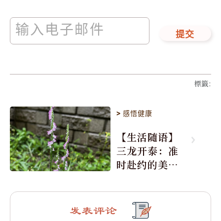
提交
標籤
:
>
感悟健康
【生活随语】
三龙开泰：准
时赴约的美丽
震撼
发表评论