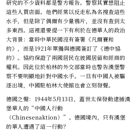
研究的不少資料都是警方報告。警察其實想阻止
這些人買店面。他們經常以反走私為名搜查這些
水手，但是除了偶爾有少量鴉片，並沒有查到太
多東西。這裡還要提一下有利於在德華人的政治
大背景：當時中華民國沒有簽署《凡爾賽和
約》，而是1921年單獨與德國簽訂了《德中協
約》。協約保證了兩國居民在彼國居留和經商的
權利。因此位於柏林的外交部當時也警告漢堡警
察不要明顯地針對中國水手。一旦有中國人被驅
逐出境，中國駐柏林大使館也會立刻發聲。
德國之聲：1944年5月13日，蓋世太保發動逮捕漢
堡華人的“中國人行動
（Chinesenaktion）”。德國境內，只有漢堡
的華人遭遇了這一行動？