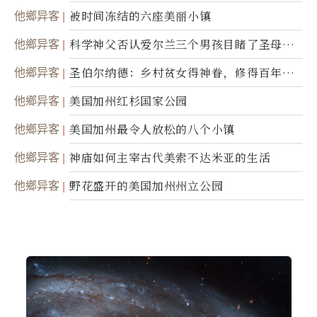
他鄉异客
被时间冻结的六座美丽小镇
他鄉异客
科学神父否认爱尔兰三个男孩目睹了圣母显
灵
他鄉异客
圣伯尔纳德：乡村贫女得神眷，修得百年不
腐身
他鄉异客
美国加州红杉国家公园
他鄉异客
美国加州最令人放松的八个小镇
他鄉异客
神庙如何主宰古代美索不达米亚的生活
他鄉异客
野花盛开的美国加州州立公园