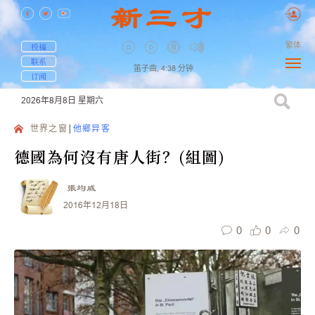
繁体
投稿
联系
笛子曲,
4:38
分钟
订阅
2026年8月8日
星期六
世界之窗
他鄉异客
德國為何沒有唐人街？(組圖)
張均威
2016年12月18日
0
0
0