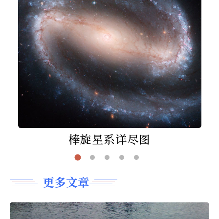
棒旋星系详尽图
更多文章