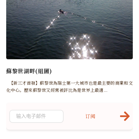
蘇黎世湖畔(組圖)
【新三才首發】蘇黎世為瑞士第一大城市也是最主要的商業和文
化中心。歷來蘇黎世又經常被評比為是世界上最適...
订阅