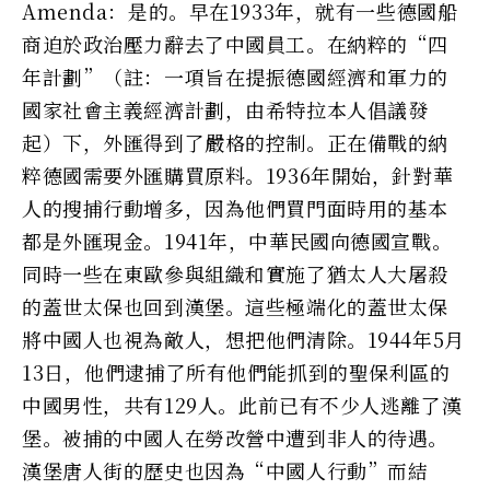
Amenda：是的。早在1933年，就有一些德國船
商迫於政治壓力辭去了中國員工。在納粹的“四
年計劃”（註：一項旨在提振德國經濟和軍力的
國家社會主義經濟計劃，由希特拉本人倡議發
起）下，外匯得到了嚴格的控制。正在備戰的納
粹德國需要外匯購買原料。1936年開始，針對華
人的搜捕行動增多，因為他們買門面時用的基本
都是外匯現金。1941年，中華民國向德國宣戰。
同時一些在東歐參與組織和實施了猶太人大屠殺
的蓋世太保也回到漢堡。這些極端化的蓋世太保
將中國人也視為敵人，想把他們清除。1944年5月
13日，他們逮捕了所有他們能抓到的聖保利區的
中國男性，共有129人。此前已有不少人逃離了漢
堡。被捕的中國人在勞改營中遭到非人的待遇。
漢堡唐人街的歷史也因為“中國人行動”而結