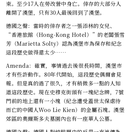
束。至少17人在勞改營中身亡。倖存的大部分人
離開了漢堡，只有30人最後回到了漢堡。
德國之聲：當時的倖存者之一張添林的女兒、
“香港旅館（Hong-Kong Hotel）”的老闆張雪
芳（Marietta Solty）認為漢堡市為保存和紀念
這段歷史做得還太少……
Amenda：確實，事情過去後很長時間，漢堡市
才有些許動作。80年代開始，這段歷史偶爾會見
報。但是真的過了很久，才有稍微多一點的人知
道這段歷史。現在史穆克街頭有一塊紀念牌，7號
門前的地上還有一小塊（紀念遭受蓋世太保虐待
而亡的中國人Woo Lie Kien）的金屬石塊。漢堡
郊區的奧爾斯多夫墓園內也有一座華人公墓。
德國之聲：德國人對納粹歷史的反思一直被傳為