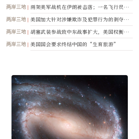
两岸三地
兩架美军战机在伊朗被击落；一名飞行员失
踪
两岸三地
美国加大针对涉嫌欺诈及犯罪行为的剥夺公
民权力度
两岸三地
胡塞武装参战致中东战事扩大，美国权衡地
面入侵的可能性
两岸三地
美国国会要求终结中国的“生育旅游”