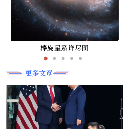
棒旋星系详尽图
更多文章