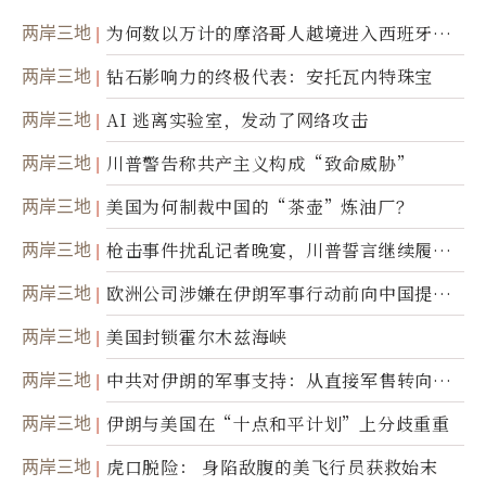
两岸三地
为何数以万计的摩洛哥人越境进入西班牙休
达
两岸三地
钻石影响力的终极代表：安托瓦内特珠宝
两岸三地
AI 逃离实验室，发动了网络攻击
两岸三地
川普警告称共产主义构成“致命威胁”
两岸三地
美国为何制裁中国的“茶壶”炼油厂？
两岸三地
枪击事件扰乱记者晚宴，川普誓言继续履行
职责
两岸三地
欧洲公司涉嫌在伊朗军事行动前向中国提供
美军基地的卫星图像
两岸三地
美国封锁霍尔木兹海峡
两岸三地
中共对伊朗的军事支持：从直接军售转向间
接技术转让
两岸三地
伊朗与美国在“十点和平计划”上分歧重重
两岸三地
虎口脱险： 身陷敌腹的美飞行员获救始末