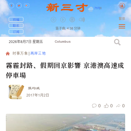
71
F
|
C
繁体
投稿
联系
笛子曲,
4:38
分钟
订阅
2026年8月7日
星期五
Columbus
时事万象
两岸三地
霧霾封路、假期回京影響 京港澳高速成
停車場
張均威
2017年1月2日
0
0
0