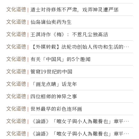
文化道德
道士对待修炼不严肃，戏弄神灵遭严惩
文化道德
仙岛谪仙卖药为生
文化道德
王淇诗作《梅》：不惹凡尘独高洁
文化道德
【外媒转载】法轮功创始人传功和生活的故
事
文化道德
有关「中国风」的5个趣闻
文化道德
管窥19世纪的中国
文化道德
「画龙点睛」话龙年
文化道德
四位相师的神异之事
文化道德
世界最早的彩色连环画
文化道德
《論語》「唯女子與小人為難養也」章平議
（三）
文化道德
《論語》「唯女子與小人為難養也」章平議