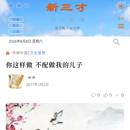
繁体
投稿
联系
笛子曲,
4:38
分钟
订阅
2026年8月8日
星期六
传统中国
文化道德
你这样做 不配做我的儿子
香香
2017年1月2日
0
0
0