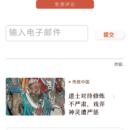
发表评论
提交
標籤
:
>
传统中国
道士对待修炼
不严肃，戏弄
神灵遭严惩