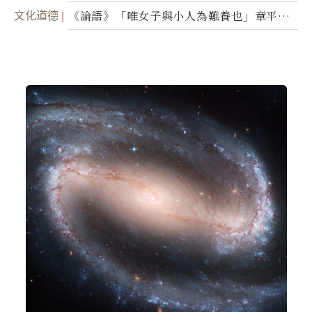
（二）
文化道德
《論語》「唯女子與小人為難養也」章平議
（一）