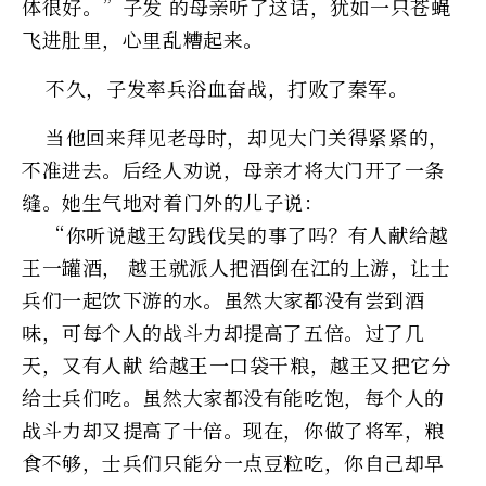
体很好。”子发 的母亲听了这话，犹如一只苍蝇
飞进肚里，心里乱糟起来。
不久，子发率兵浴血奋战，打败了秦军。
当他回来拜见老母时，却见大门关得紧紧的，
不准进去。后经人劝说，母亲才将大门开了一条
缝。她生气地对着门外的儿子说：
“你听说越王勾践伐吴的事了吗？有人献给越
王一罐酒， 越王就派人把酒倒在江的上游，让士
兵们一起饮下游的水。虽然大家都没有尝到酒
味，可每个人的战斗力却提高了五倍。过了几
天，又有人献 给越王一口袋干粮，越王又把它分
给士兵们吃。虽然大家都没有能吃饱，每个人的
战斗力却又提高了十倍。现在，你做了将军，粮
食不够，士兵们只能分一点豆粒吃，你自己却早