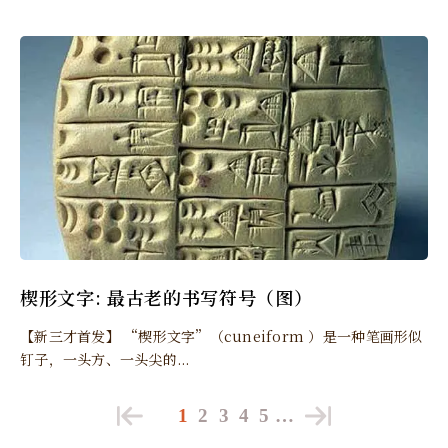
楔形文字: 最古老的书写符号（图）
【新三才首发】 “楔形文字”（cuneiform ）是一种笔画形似
钉子，一头方、一头尖的...
1
2
3
4
5
…