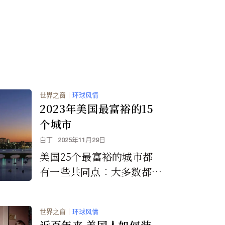
世界之窗
｜
环球风情
2023年美国最富裕的15
个城市
白丁
2025年11月29日
美国25个最富裕的城市都
有一些共同点︰大多数都位
于人口稠密的大都市区，这
些地区往往拥有高学历人
世界之窗
｜
环球风情
口、高收入中位数和低贫困
近百年来 美国人如何装