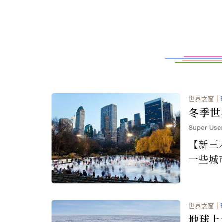
世界之窗
｜
冬季世
Super Use
【新三
一些城
季。對
季看起
冬天雖
世界之窗
｜
地球上