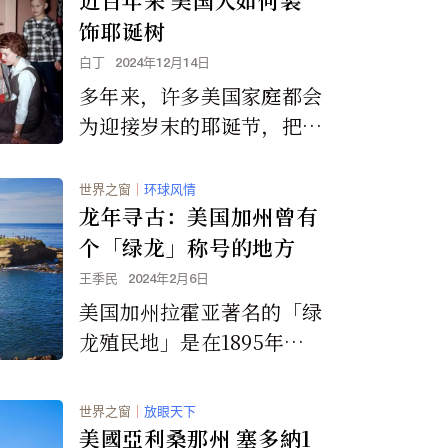
率，以及许多最昂贵的住
饰耶诞树
宅。
白丁
2024年12月14日
多年来，许多美国家庭都会
为迎接岁末的耶诞节，把家
里的大厅进行一番装饰。回
顾一下过去几年，美国人是
世界之窗
｜
环球风情
如何为耶诞装饰房屋的。
龙年寻古：美国加州曾有
个「绿龙」称号的地方
王季民
2024年2月6日
美国加州拉霍亚著名的「绿
龙殖民地」是在1895年至1
906年间建成。虽然其后历
经岁月已经几乎消失。
世界之窗
｜
放眼天下
美國亞利桑那州 塞多納1