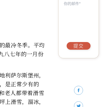
的最冷冬季。平均
提交
一九八七年的一月份
。
地利萨尔斯堡
州，
，是正常
少有的
孩和老人都带着滑雪
坪上滑雪，溜冰，