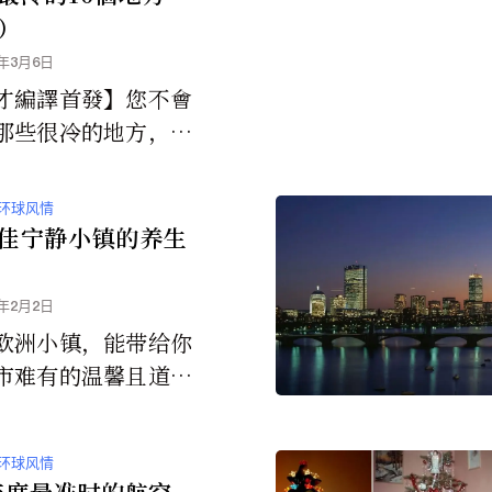
）
3年3月6日
才編譯首發】您不會
那些很冷的地方，但
您真的要去，請帶上
套——它們記錄了有
环球风情
低的溫度！ ...
佳宁静小镇的养生
6年2月2日
欧洲小镇，能带给你
市难有的温馨且道地
。
环球风情
4年度最准时的航空