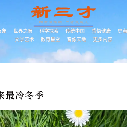
万象
世界之窗
科学探索
传统中国
感悟健康
史
文学艺术
教育星空
音像天地
更多内容
来最冷冬季