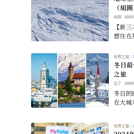
（組圖
柏興
202
【新三
想住在
是如果
一件外
世界之窗
｜
史以來最
冬日最
之旅
白丁
202
冬日的
在大城
的体验
世界之窗
｜
202