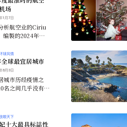
机场
5年1月7日
析航空业的Ciriu
，编製的2024年年
，列出了准点率最高
公司和机场。
环球风情
4年全球最宜居城市
4年8月3日
居城市历经疫情之
10名之间几乎没有波
只有一个城市除外：
，由于住房危机加剧
础设施得分下降，因
放眼天下
10名中跌出。没有新
妃十大最具标誌性