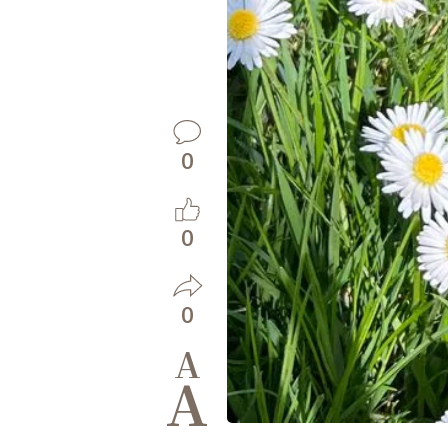
0
0
0
A
A