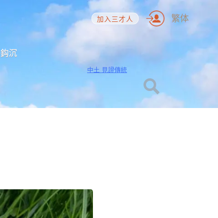
繁体
加入三才人
海鈎沉
中土 見證傳統