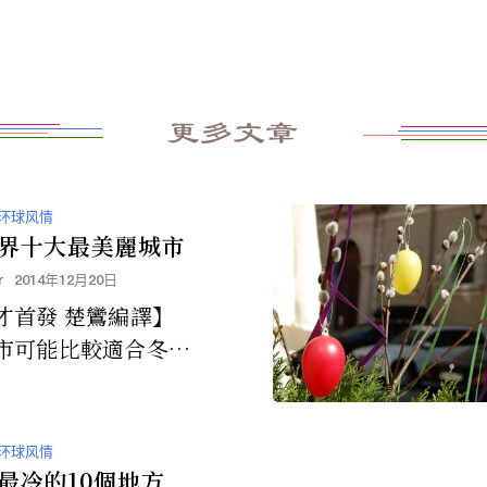
更多文章
环球风情
界十大最美麗城市
r
2014年12月20日
才首發 楚鸞編譯】
市可能比較適合冬
於我來說，紐約在冬
來可能更美。紐約的
然比倫敦要冷，...
环球风情
最冷的10個地方