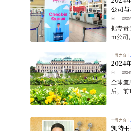
公司与
白丁
202
据专责分
m公司
度排名
的航空
世界之窗
｜
202
白丁
202
全球宜
后，前
动，但
多伦多
导致基
世界之窗
｜
此从前
凯特王