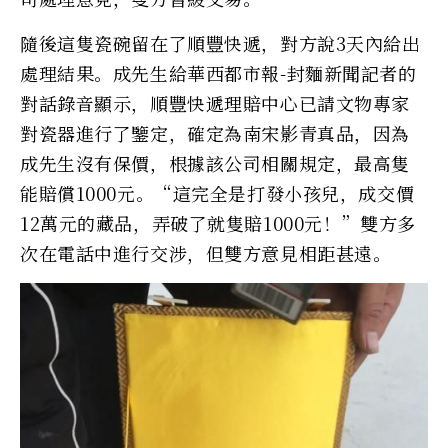
隨後這隻瓷碗留在了順豐快遞，對方說3天內給出
處理結果。成先生給華西都市報-封麵新聞記者的
對話錄音顯示，順豐快遞理賠中心已請文物專家
對瓷器進行了鑒定，確定為南宋影青真品，因為
成先生沒有保價，根據該公司相關規定，最高隻
能賠償1000元。“這完全是打發小孩兒，成交價
12萬元的藏品，弄破了就隻賠1000元！”雙方多
次在電話中進行交涉，但雙方意見相距甚遠。