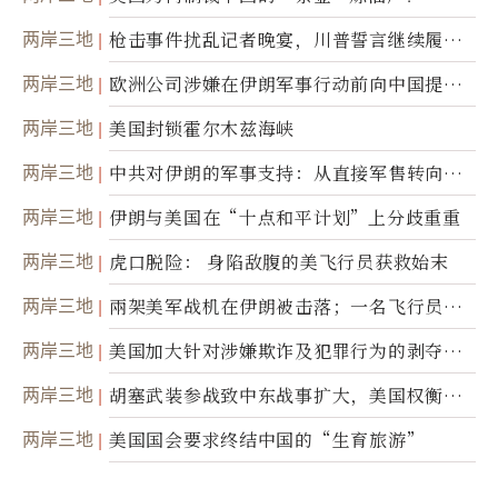
两岸三地
枪击事件扰乱记者晚宴，川普誓言继续履行
职责
两岸三地
欧洲公司涉嫌在伊朗军事行动前向中国提供
美军基地的卫星图像
两岸三地
美国封锁霍尔木兹海峡
两岸三地
中共对伊朗的军事支持：从直接军售转向间
接技术转让
两岸三地
伊朗与美国在“十点和平计划”上分歧重重
两岸三地
虎口脱险： 身陷敌腹的美飞行员获救始末
两岸三地
兩架美军战机在伊朗被击落；一名飞行员失
踪
两岸三地
美国加大针对涉嫌欺诈及犯罪行为的剥夺公
民权力度
两岸三地
胡塞武装参战致中东战事扩大，美国权衡地
面入侵的可能性
两岸三地
美国国会要求终结中国的“生育旅游”