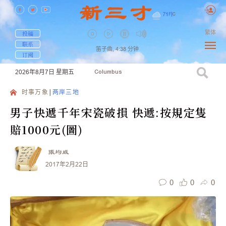
71
F
|
C
繁体
投稿
联系
笛子曲,
4:38
分钟
订阅
2026年8月7日
星期五
Columbus
时事万象
两岸三地
男子快遞千年宋瓷破損 快遞:按規定隻
賠1000元(圖)
張均威
2017年2月22日
0
0
0