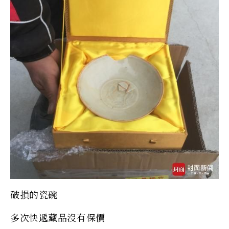
破損的瓷碗
多次快遞藏品沒有保價