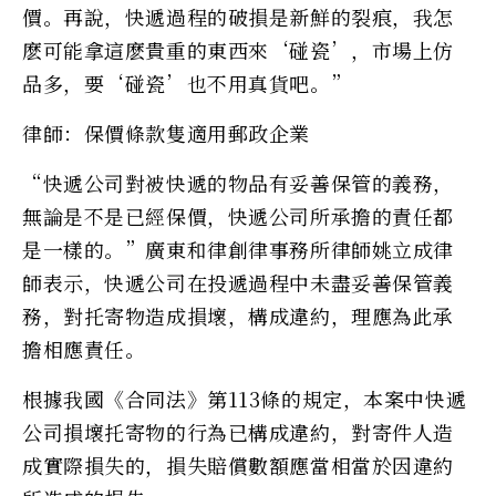
價。再說，快遞過程的破損是新鮮的裂痕，我怎
麽可能拿這麽貴重的東西來‘碰瓷’，市場上仿
品多，要‘碰瓷’也不用真貨吧。”
律師：保價條款隻適用郵政企業
“快遞公司對被快遞的物品有妥善保管的義務，
無論是不是已經保價，快遞公司所承擔的責任都
是一樣的。”廣東和律創律事務所律師姚立成律
師表示，快遞公司在投遞過程中未盡妥善保管義
務，對托寄物造成損壞，構成違約，理應為此承
擔相應責任。
根據我國《合同法》第113條的規定，本案中快遞
公司損壞托寄物的行為已構成違約，對寄件人造
成實際損失的，損失賠償數額應當相當於因違約