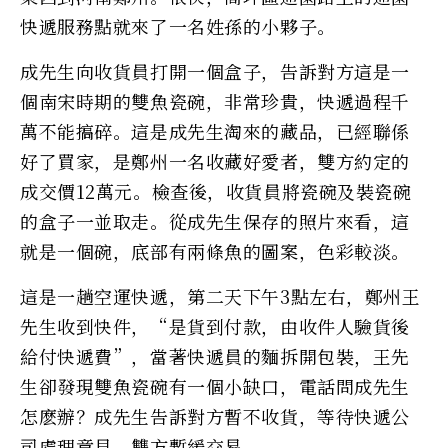
快遞服務點就來了一名姓孫的小夥子。
成先生向收貨員打開一個盒子，告訴對方這是一
個南宋時期的雙魚瓷碗，非常珍貴，快遞過程千
萬不能搞碎。這是成先生淘來的藏品，已經聯係
好了買家，是鄭州一名收藏好愛者，雙方約定的
成交價12萬元。檢查後，收貨員將瓷碗及裝瓷碗
的盒子一並取走。從成先生保存的照片來看，這
就是一個碗，底部有兩條魚的圖案，色彩較淡。
這是一趟空運快遞，第二天下午3點左右，鄭州王
先生收到快件，“是貨到付款，由收件人驗貨後
給付快遞費”，當著快遞員的麵拆開包裝，王先
生卻發現雙魚瓷碗有一個小缺口，電話問成先生
怎麽辦？成先生告訴對方暫不收貨，等待快遞公
司處理意見，雙方暫緩交易。