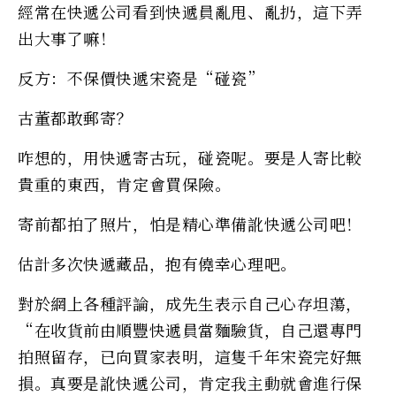
經常在快遞公司看到快遞員亂甩、亂扔，這下弄
出大事了嘛！
反方：不保價快遞宋瓷是“碰瓷”
古董都敢郵寄？
咋想的，用快遞寄古玩，碰瓷呢。要是人寄比較
貴重的東西，肯定會買保險。
寄前都拍了照片，怕是精心準備訛快遞公司吧！
估計多次快遞藏品，抱有僥幸心理吧。
對於網上各種評論，成先生表示自己心存坦蕩，
“在收貨前由順豐快遞員當麵驗貨，自己還專門
拍照留存，已向買家表明，這隻千年宋瓷完好無
損。真要是訛快遞公司，肯定我主動就會進行保