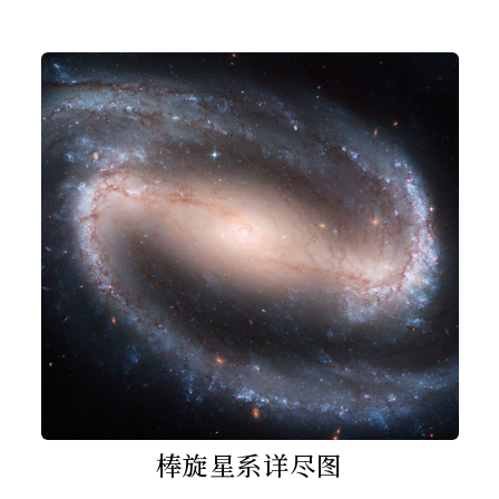
棒旋星系详尽图