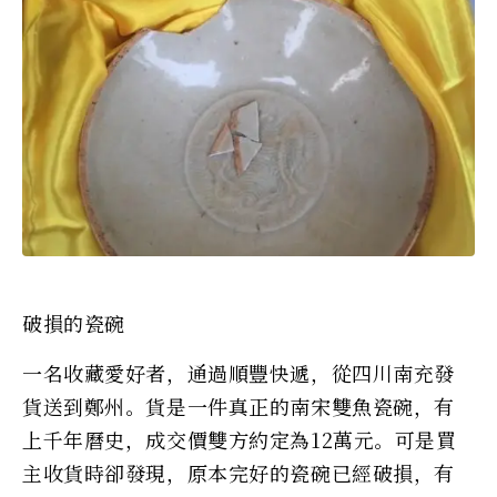
破損的瓷碗
一名收藏愛好者，通過順豐快遞，從四川南充發
貨送到鄭州。貨是一件真正的南宋雙魚瓷碗，有
上千年曆史，成交價雙方約定為12萬元。可是買
主收貨時卻發現，原本完好的瓷碗已經破損，有