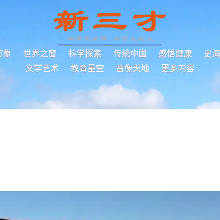
万象
世界之窗
科学探索
传统中国
感悟健康
史
文学艺术
教育星空
音像天地
更多内容