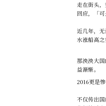
走在街头，
回应，「可
近几年，无
水涨船高之
那泱泱大国
益渐惭。
2016更
不仅传出国