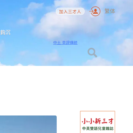
繁体
加入三才人
海鈎沉
中土 見證傳統