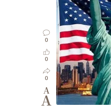
0
0
0
A
A