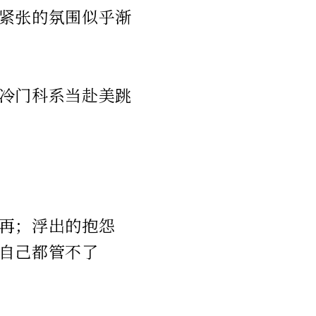
紧张的氛围似乎渐
冷门科系当赴美跳
再；浮出的抱怨
自己都管不了