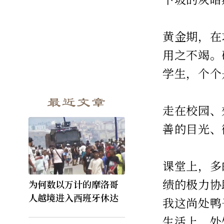
黄金期，在
用之不竭。
学生，个个
最近文章
走在校园、
善的目光、
课堂上，多
绩的极力协
为何数以万计的摩洛哥
人越境进入西班牙休达
我这尚处鸭
生活上，处