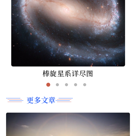
棒旋星系详尽图
更多文章