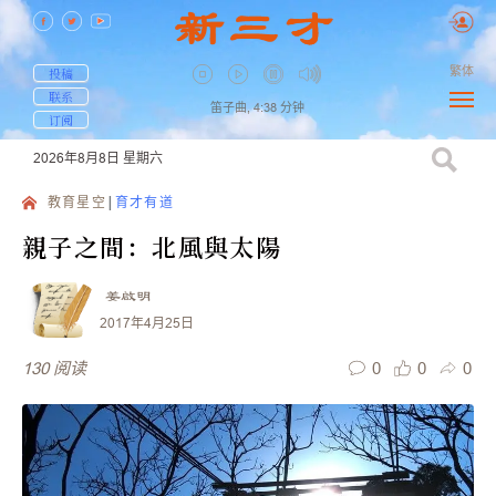
繁体
投稿
联系
笛子曲,
4:38
分钟
订阅
2026年8月8日
星期六
教育星空
育才有道
親子之間：北風與太陽
姜啟明
2017年4月25日
0
0
0
130
阅读