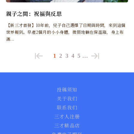
親子之間：祝福與反思
【新三才首發】10年前，兒子自己選擇了日期與時間，來到這個
世界報到。早產2個月的小小身體，微弱地躺在保溫箱，身上布
滿...
1
2
3
4
5
…
投稿须知
关于我们
联系我们
三才人注册
三才精品店