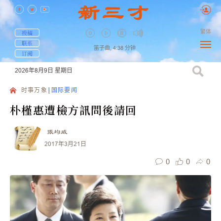
繁体
投稿
联系
笛子曲,
4:38
分钟
订阅
2026年8月9日
星期日
时事万象
国际要闻
朴槿惠遭檢方訊問後請回
張均威
2017年3月21日
0
0
0