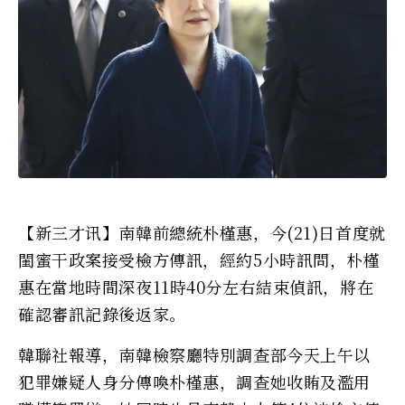
【新三才讯】南韓前總統朴槿惠，今(21)日首度就
閨蜜干政案接受檢方傳訊，經約5小時訊問，朴槿
惠在當地時間深夜11時40分左右結束偵訊，將在
確認審訊記錄後返家。
韓聯社報導，南韓檢察廳特別調查部今天上午以
犯罪嫌疑人身分傳喚朴槿惠，調查她收賄及濫用