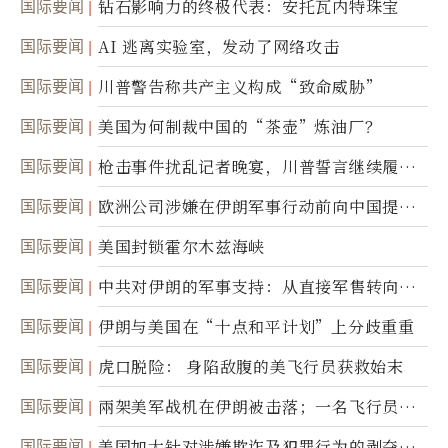
国际要闻
钻石影响力的终极代表：安托瓦内特珠宝
国际要闻
AI 逃离实验室，发动了网络攻击
国际要闻
川普警告称共产主义构成“致命威胁”
国际要闻
美国为何制裁中国的“茶壶”炼油厂？
国际要闻
枪击事件扰乱记者晚宴，川普誓言继续履行
职责
国际要闻
欧洲公司涉嫌在伊朗军事行动前向中国提供
美军基地的卫星图像
国际要闻
美国封锁霍尔木兹海峡
国际要闻
中共对伊朗的军事支持：从直接军售转向间
接技术转让
国际要闻
伊朗与美国在“十点和平计划”上分歧重重
国际要闻
虎口脱险： 身陷敌腹的美飞行员获救始末
国际要闻
兩架美军战机在伊朗被击落；一名飞行员失
踪
国际要闻
美国加大针对涉嫌欺诈及犯罪行为的剥夺公