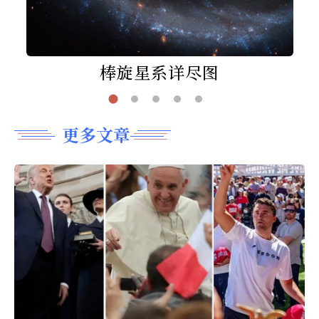
棒旋星系详尽图
更多文章