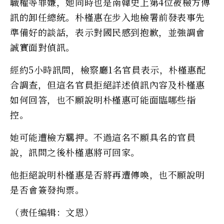
職權等罪嫌，她同時也是南韓史上第4位被檢方傳
訊的卸任總統。朴槿惠在步入地檢署前發表事先
準備好的談話，表示對國民感到抱歉，並強調會
誠實面對偵訊。
經約5小時訊問，檢察廳1名官員表示，朴槿惠配
合調查，但這名官員拒絕詳述偵訊內容及朴槿惠
如何回答，也不願說明朴槿惠可能面臨哪些指
控。
她可能遭檢方羈押。不過這名不願具名的官員
說，訊問之後朴槿惠將可回家。
他拒絕說明朴槿惠是否將再遭傳喚，也不願說明
是否會簽發拘票。
（责任编辑：文恩）