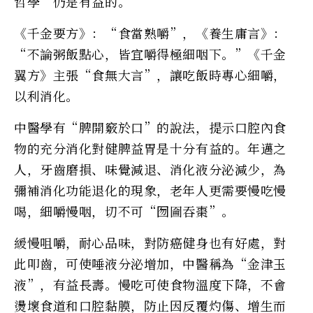
哲學”仍是有益的。
《千金要方》：“食當熟嚼”，《養生庸言》：
“不論粥飯點心，皆宜嚼得極細咽下。”《千金
翼方》主張“食無大言”，讓吃飯時專心細嚼，
以利消化。
中醫學有“脾開竅於口”的說法，提示口腔內食
物的充分消化對健脾益胃是十分有益的。年邁之
人，牙齒磨損、味覺減退、消化液分泌減少，為
彌補消化功能退化的現象，老年人更需要慢吃慢
喝，細嚼慢咽，切不可“囫圇吞棗”。
緩慢咀嚼，耐心品味，對防癌健身也有好處，對
此叩齒，可使唾液分泌增加，中醫稱為“金津玉
液”，有益長壽。慢吃可使食物溫度下降，不會
燙壞食道和口腔黏膜，防止因反覆灼傷、增生而