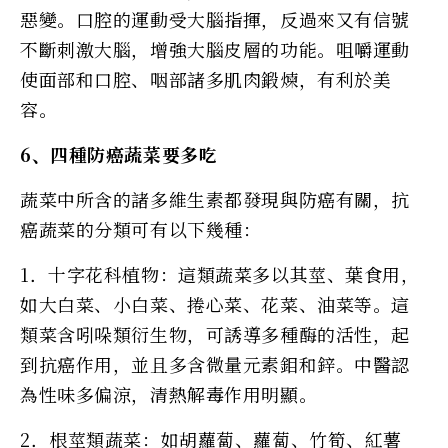
惡變。口腔的運動受大腦指揮，反過來又有信號
不斷刺激大腦，增強大腦皮層的功能。咀嚼運動
使面部和口腔、咽部諸多肌肉鍛煉，有利於美
容。
6、四種防癌蔬菜要多吃
蔬菜中所含的諸多維生素都發現與防癌有關，抗
癌蔬菜的分類可有以下幾種：
1．十字花科植物：這類蔬菜多以其莖、葉食用，
如大白菜、小白菜、捲心菜、花菜、油菜等。這
類菜含吲哚類衍生物，可誘導多種酶的活性，起
到抗癌作用，並且多含微量元素鉬和鋅。中醫認
為性味多偏涼，清熱解毒作用明顯。
2．根莖類蔬菜：如胡蘿蔔、蘿蔔、竹筍、紅薯