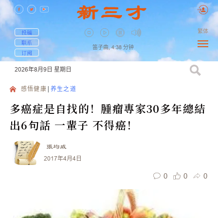
繁体
投稿
联系
笛子曲,
4:38
分钟
订阅
2026年8月9日
星期日
感悟健康
养生之道
多癌症是自找的！腫瘤專家30多年總結
出6句話 一輩子 不得癌！
張均威
2017年4月4日
0
0
0