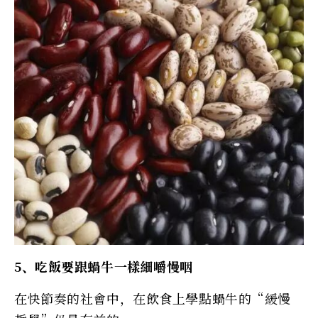
5、吃飯要跟蝸牛一樣細嚼慢咽
在快節奏的社會中，在飲食上學點蝸牛的“緩慢