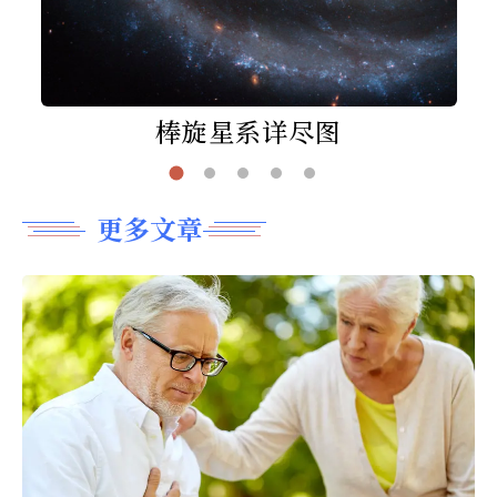
棒旋星系详尽图
更多文章