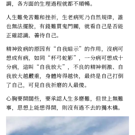
調，各方面的生理過程就都不順暢。
人生難免苦難和挫折，生老病死乃自然規律，誰
也無法擺脫，有錢難買鬼門關，就看自己是否能
正確認識、善待自己。
精神致病的原因有“自我暗示”的作用，沒病可
想成有病，如同“杯弓蛇影”，一分病可想成十
分病，這叫“自我放大”，不良的精神刺激、自
我放大越嚴重，身體垮得越快，最終是自己打倒
了自己，可見自我折磨的人最傻。
心胸要開闊些，要承認人生多磨難，但世上無難
事，思想上能想得開，則沒有過不去的獨木橋。