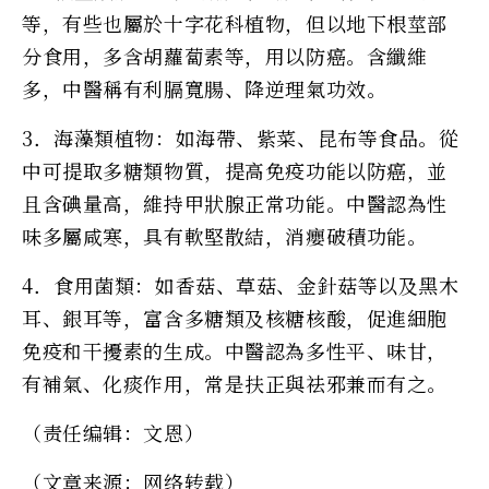
等，有些也屬於十字花科植物，但以地下根莖部
分食用，多含胡蘿蔔素等，用以防癌。含纖維
多，中醫稱有利膈寬腸、降逆理氣功效。
3．海藻類植物：如海帶、紫菜、昆布等食品。從
中可提取多糖類物質，提高免疫功能以防癌，並
且含碘量高，維持甲狀腺正常功能。中醫認為性
味多屬咸寒，具有軟堅散結，消癭破積功能。
4．食用菌類：如香菇、草菇、金針菇等以及黑木
耳、銀耳等，富含多糖類及核糖核酸，促進細胞
免疫和干擾素的生成。中醫認為多性平、味甘，
有補氣、化痰作用，常是扶正與祛邪兼而有之。
（责任编辑：文恩）
（文章来源：网络转载）