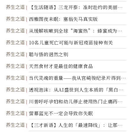
养生之道
【生活随语】三龙开泰：准时赴约的美丽震
撼
养生之道
西雅图夜未眠：塞翁失马真实版
养生之道
从缓解咳嗽到全球“淘蜜热”：蜂蜜成为健
康产业前沿商品
养生之道
10名儿童死亡可能与新冠疫苗接种有关
养生之道
聪与悟的迥然之别
养生之道
天然食材才是最佳的健康食品
养生之道
当代灵魂的重量——我从宫崎骏纪录片得到的
省思
养生之道
透视泡沫：从AI盛世到人生本质的「黑白一
瞬」
养生之道
川普呼吁孕妇和幼儿停止使用热门止痛药泰
诺
养生之道
萤幕蓝光不一定会导致你失眠
养生之道
【三才新语】人生的「最速降线」：让那道