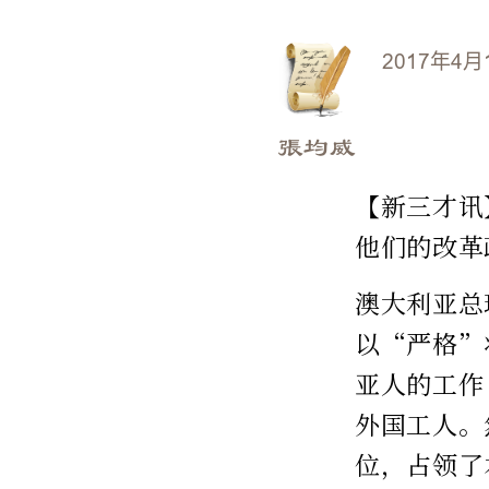
2017年4月
張均威
【新三才讯
他们的改革
澳大利亚总
以“严格”
亚人的工作
外国工人。
位，占领了