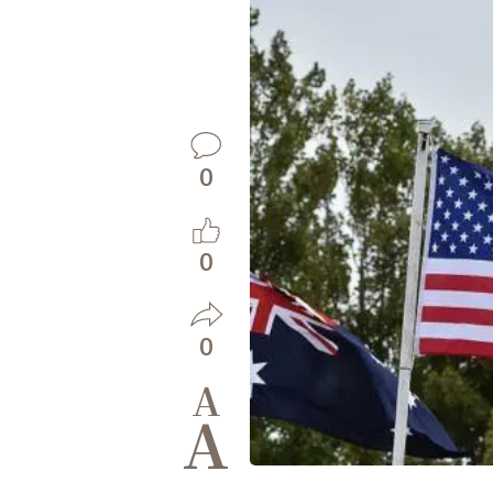
0
0
0
A
A