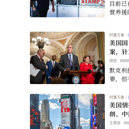
目前已
营养援
关的欺
说，政
时事万象
｜
是“冰
美国国
案，针
安全，
明觉
202
政策背
默克利
要，但
值观或
价。”
时事万象
｜
美国情
朗、中
引发暴
王季民
20