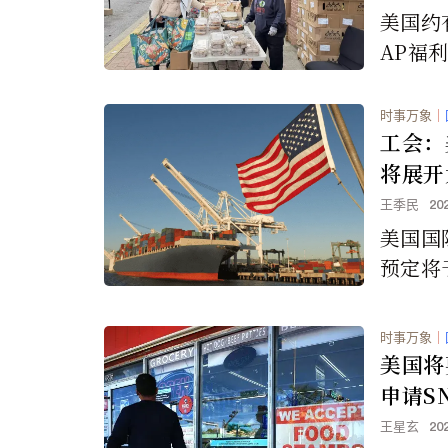
美国约有
AP福
月最高
口之家
时事万象
｜
元补助
工会：
将展开
王季民
20
美国国
预定将
美国东
面港口
时事万象
｜
美国将
申请S
王星玄
20