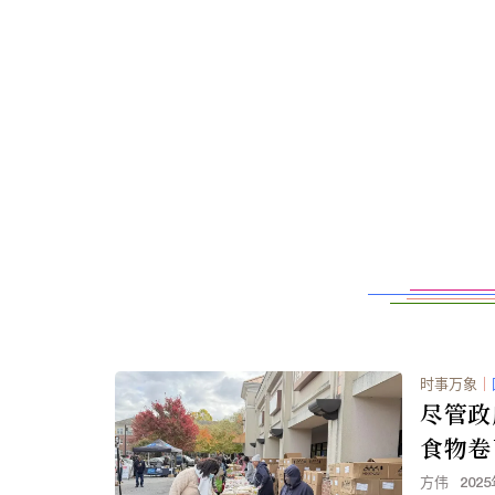
时事万象
｜
尽管政
食物卷
方伟
202