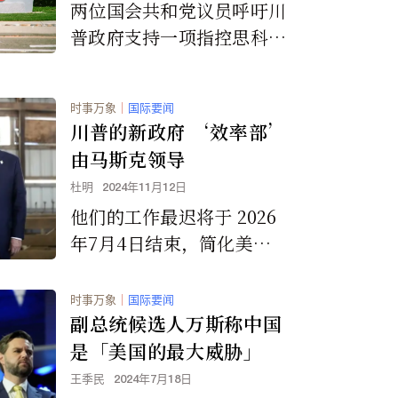
两位国会共和党议员呼吁川
普政府支持一项指控思科公
司协助中国政府迫害法轮功
学员的诉讼，并要求美国最
时事万象
｜
国际要闻
高法院允许案件进入审理程
川普的新政府 ‘效率部’
序。
由马斯克领导
杜明
2024年11月12日
他们的工作最迟将于 2026
年7月4日结束，简化美国
政府机构，使其成为一个规
模更小、效率更高、官僚主
时事万象
｜
国际要闻
义更少的政府
副总统候选人万斯称中国
是「美国的最大威胁」
王季民
2024年7月18日