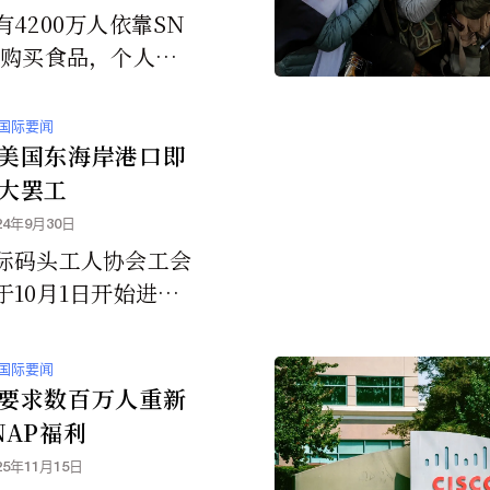
4200万人依靠SN
利购买食品，个人每
可获约300美元，四
最高可获约1000美
国际要闻
。
美国东海岸港口即
大罢工
24年9月30日
际码头工人协会工会
于10月1日开始进行
海岸和墨西哥湾的全
罢工。
国际要闻
要求数百万人重新
NAP福利
25年11月15日