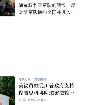
随着叙利亚军队的溃散，反
对派军队横扫全国并进入大
马士革，阿萨德家族在叙利
亚半个世纪的统治以惊人的
速度崩溃。
时事万象
｜
国际要闻
美议员敦促川普政府支持
控告思科协助迫害法轮功
的诉讼
李 英
2025年11月3日