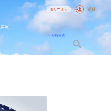
繁体
加入三才人
海鈎沉
中土 見證傳統