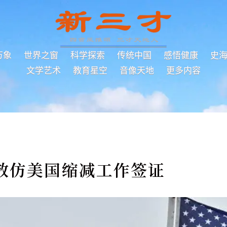
万象
世界之窗
科学探索
传统中国
感悟健康
史
文学艺术
教育星空
音像天地
更多内容
效仿美国缩减工作签证