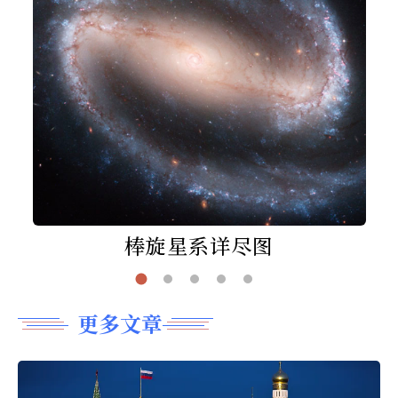
棒旋星系详尽图
更多文章