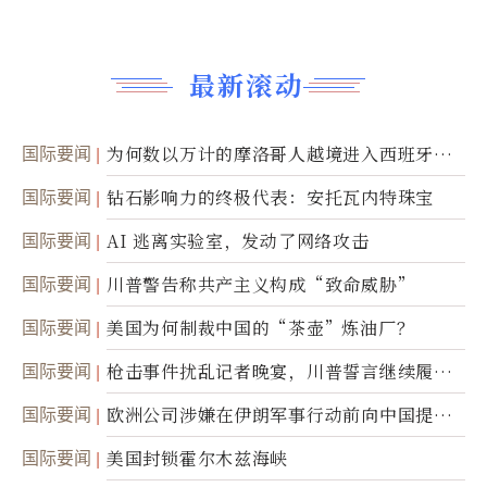
最新滚动
国际要闻
为何数以万计的摩洛哥人越境进入西班牙休
达
国际要闻
钻石影响力的终极代表：安托瓦内特珠宝
国际要闻
AI 逃离实验室，发动了网络攻击
国际要闻
川普警告称共产主义构成“致命威胁”
国际要闻
美国为何制裁中国的“茶壶”炼油厂？
国际要闻
枪击事件扰乱记者晚宴，川普誓言继续履行
职责
国际要闻
欧洲公司涉嫌在伊朗军事行动前向中国提供
美军基地的卫星图像
国际要闻
美国封锁霍尔木兹海峡