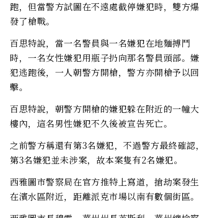
跑，但當警方試圖在不遠處截停嫌犯時，雙方爆
發了槍戰。
百思特說，當一名警員與一名嫌犯在地麵搏鬥
時，一名女性嫌犯用瓶子扔向那名警員頭部。嫌
犯逃跑後，一人朝警方開槍，警方亦開槍予以回
擊。
百思特說，朝警方開槍的嫌犯躲在附近的一幢大
樓內，這名男性嫌犯不久後被宣告死亡。
之前警方稱還有第3名嫌犯，不過警方最終確認，
第3名嫌犯並未涉案，故本案隻有2名嫌犯。
西雅圖市警察局在官方推特上寫道，搶劫案發生
在濱水區附近，距離派克市場以南有數個街區。