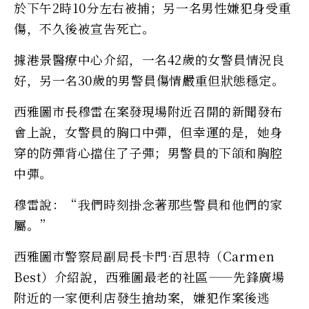
於下午2時10分左右被捕；另一名男性嫌犯身受重
傷，不久後被宣告死亡。
據港景醫療中心介紹，一名42歲的女警員情況良
好，另一名30歲的男警員傷情嚴重但狀態穩定。
西雅圖市長穆雷在案發現場附近召開的新聞發布
會上說，女警員的胸口中彈，但幸運的是，她身
穿的防彈背心擋住了子彈；男警員的下頜和胸腔
中彈。
穆雷說：“我們時刻掛念著那些警員和他們的家
屬。”
西雅圖市警察局副局長卡門·百思特（Carmen
Best）介紹說，西雅圖最老的社區——先鋒廣場
附近的一家便利店發生搶劫案，嫌犯作案後逃