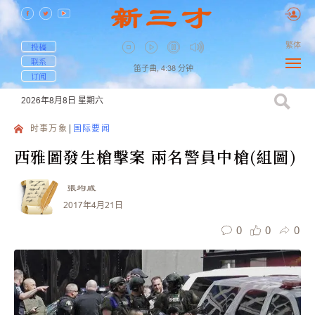
繁体
投稿
联系
笛子曲,
4:38
分钟
订阅
2026年8月8日
星期六
时事万象
国际要闻
西雅圖發生槍擊案 兩名警員中槍(組圖)
張均威
2017年4月21日
0
0
0