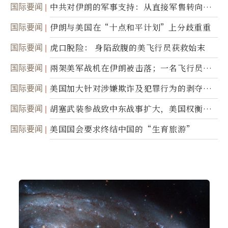
国际要闻
中共对伊朗的军事支持：从直接军售转向间
接技术转让
国际要闻
伊朗与美国在“十点和平计划”上分歧重重
国际要闻
虎口脱险： 身陷敌腹的美飞行员获救始末
国际要闻
兩架美军战机在伊朗被击落；一名飞行员失
踪
国际要闻
美国加大针对涉嫌欺诈及犯罪行为的剥夺公
民权力度
国际要闻
胡塞武装参战致中东战事扩大，美国权衡地
面入侵的可能性
国际要闻
美国国会要求终结中国的“生育旅游”