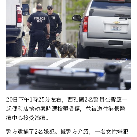
20日下午1時25分左右，西雅圖2名警員在響應一
起便利店搶劫案時遭槍擊受傷，並被送往港景醫
療中心接受治療。
警方逮捕了2名嫌犯。據警方介紹，一名女性嫌犯