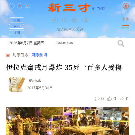
76
F
|
C
繁体
投稿
联系
笛子曲,
4:38
分钟
订阅
2026年8月7日
星期五
Columbus
时事万象
国际要闻
伊拉克齋戒月爆炸 35死一百多人受傷
張均威
2017年5月31日
0
0
0