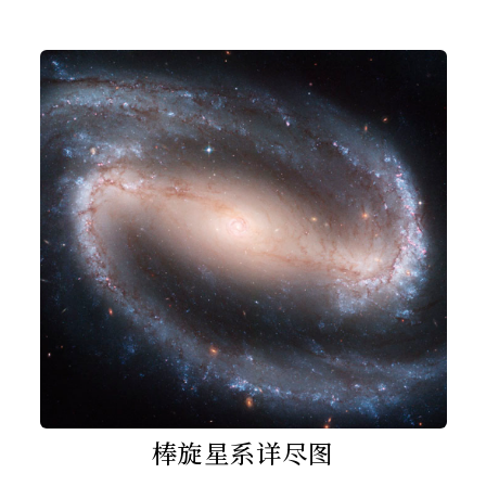
棒旋星系详尽图