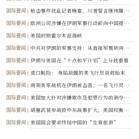
国际要闻
枪击事件扰乱记者晚宴，川普誓言继续履行
职责
国际要闻
欧洲公司涉嫌在伊朗军事行动前向中国提供
美军基地的卫星图像
国际要闻
美国封锁霍尔木兹海峡
国际要闻
中共对伊朗的军事支持：从直接军售转向间
接技术转让
国际要闻
伊朗与美国在“十点和平计划”上分歧重重
国际要闻
虎口脱险： 身陷敌腹的美飞行员获救始末
国际要闻
兩架美军战机在伊朗被击落；一名飞行员失
踪
国际要闻
美国加大针对涉嫌欺诈及犯罪行为的剥夺公
民权力度
国际要闻
胡塞武装参战致中东战事扩大，美国权衡地
面入侵的可能性
国际要闻
美国国会要求终结中国的“生育旅游”