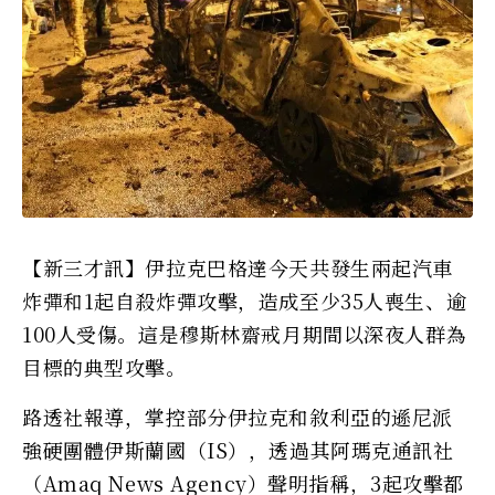
【新三才訊】伊拉克巴格達今天共發生兩起汽車
炸彈和1起自殺炸彈攻擊，造成至少35人喪生、逾
100人受傷。這是穆斯林齋戒月期間以深夜人群為
目標的典型攻擊。
路透社報導，掌控部分伊拉克和敘利亞的遜尼派
強硬團體伊斯蘭國（IS），透過其阿瑪克通訊社
（Amaq News Agency）聲明指稱，3起攻擊都