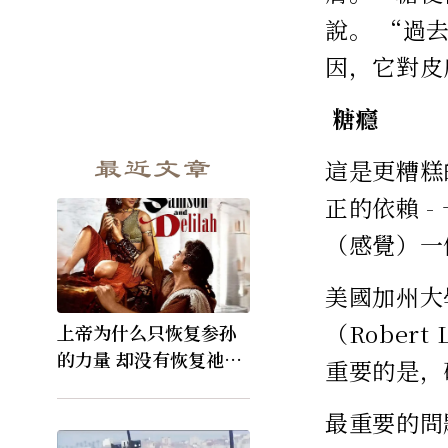
說。 “過
因，它對皮
糖癮
最近文章
這是更糟糕
正的依賴 
（感覺）一
美國加州大
（Rober
上帝为什么只恢复参孙
的力量 却没有恢复祂的
重要的是，
视力
最重要的問