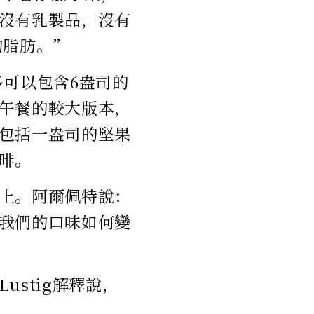
沒有乳製品，沒有
的脂肪。”
多可以包含6盎司的
午餐的較大版本，
包括一盎司的堅果
啡。
上。阿爾佩特說：
我們的口味如何變
stig解釋說，