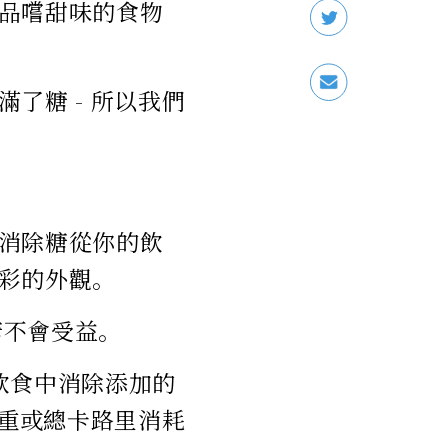
品嚐甜味的食物
了糖 - 所以我們
消除糖從你的飲
彩的外觀。
糖不會受益。
從飲食中消除添加的
體重或總卡路里消耗