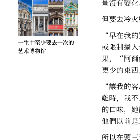
量沒有變化
但要去冷火
“早在我的
一生中至少要去一次的
或限制攝入
艺术博物馆
果，“阿爾
更少的東西
“讓我的客
雞時，我不
的口味，她
他們以前是
所以在頭三