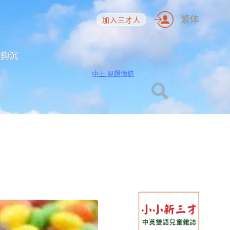
繁体
加入三才人
海鈎沉
中土 見證傳統