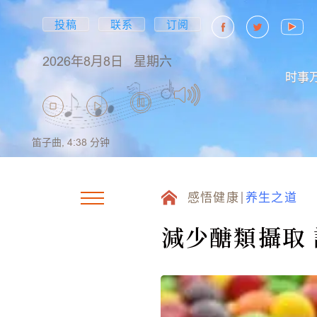
投稿
联系
订阅
2026年8月8日
星期六
时事
笛子曲,
4:38
分钟
感悟健康
养生之道
減少醣類攝取