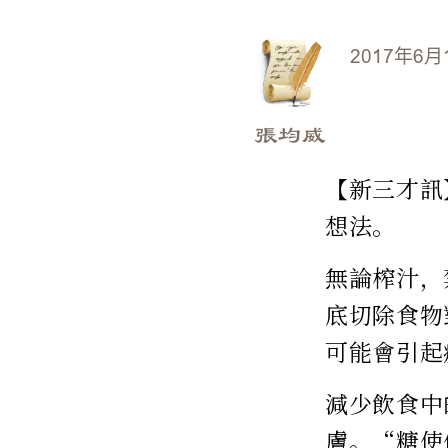
2017年6月
張均威
【新三才訊
想法。
無論榨汁，
底切除食物
可能會引起
減少飲食中
膚。“糖使