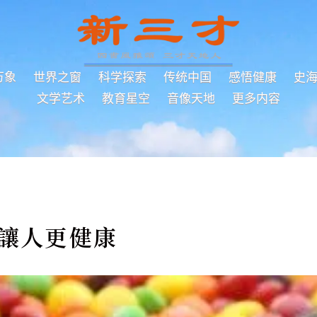
万象
世界之窗
科学探索
传统中国
感悟健康
史
文学艺术
教育星空
音像天地
更多内容
 讓人更健康