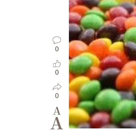
0
0
0
A
A