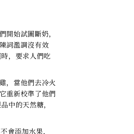
們開始試圖斷奶，
陳詞濫調沒有效
慣時，要求人們吃
雞，當他們去冷火
它重新校準了他們
製品中的天然糖，
 也不會添加水果，