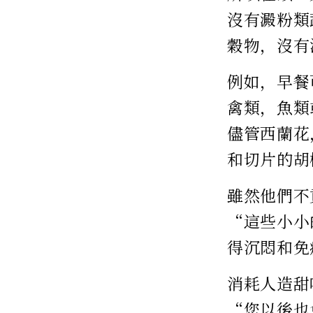
沒有澱粉類
穀物，沒有
例如，早餐
禽類，魚類
儘管西蘭花
和切片的胡
雖然他們不
“這些小小
得沉悶和免
消耗人造甜
“您以後也