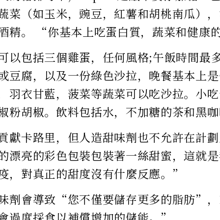
蔬菜（如玉米，豌豆，紅薯和胡桃南瓜），
酒精。 “你基本上吃蛋白質，蔬菜和健康
可以包括三個雞蛋，任何風格;午飯時間最
或豆腐，以及一份綠色沙拉，晚餐基本上是
，羽衣甘藍，菠菜等蔬菜可以吃沙拉。小吃
椒粉胡椒。飲料包括水，不加糖的茶和黑咖
貢獻卡路里，但人造甜味劑也不允許在計劃
的漂亮的彩色包裝包裝著一絲甜蜜，這就是
疫，對真正的甜度沒有什麼反應。”
味劑會導致“您不僅要儲存更多的脂肪”，Lu
會過度採食以補償增加的儲能。”