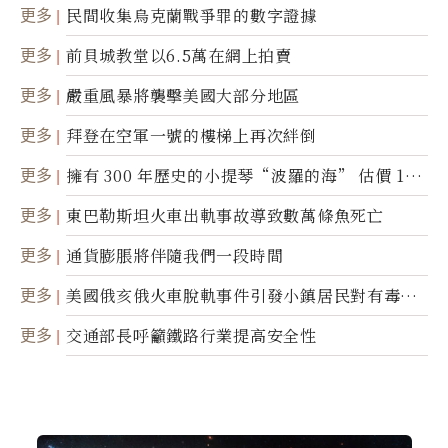
更多
民間收集烏克蘭戰爭罪的數字證據
更多
前貝城教堂以6.5萬在網上拍賣
更多
嚴重風暴將襲擊美國大部分地區
更多
拜登在空軍一號的樓梯上再次絆倒
更多
擁有 300 年歷史的小提琴“波羅的海” 估價 100
0 萬美元拍賣
更多
東巴勒斯坦火車出軌事故導致數萬條魚死亡
更多
通貨膨脹將伴隨我們一段時間
更多
美國俄亥俄火車脫軌事件引發小鎮居民對有毒物
質的恐懼
更多
交通部長呼籲鐵路行業提高安全性