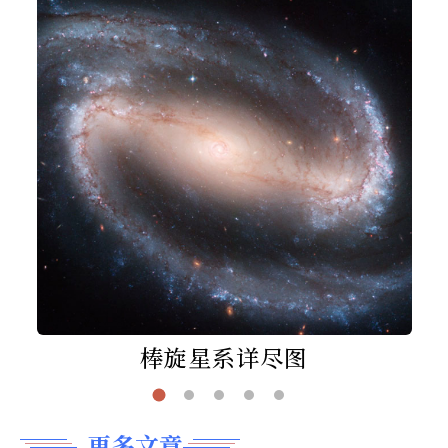
棒旋星系详尽图
更多文章