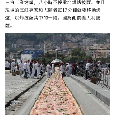
三台工業烤爐，八小時不停歇地烘烤披薩。並且
現場的烹飪專家和志願者每17分鐘就要移動烤
爐，烘烤披薩其中的一段。圖為此前義大利披
薩。