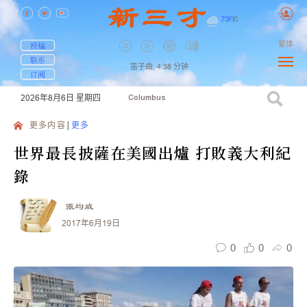
73
F
|
C
繁体
投稿
联系
笛子曲,
4:38
分钟
订阅
2026年8月6日
星期四
Columbus
更多内容
更多
世界最長披薩在美國出爐 打敗義大利紀
錄
張均威
2017年6月19日
0
0
0