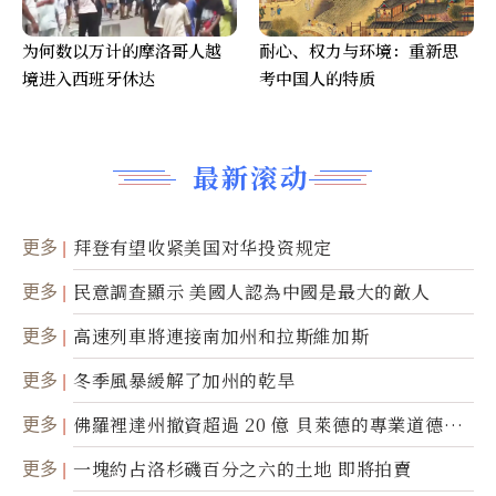
为何数以万计的摩洛哥人越
耐心、权力与环境：重新思
境进入西班牙休达
考中国人的特质
最新滚动
更多
拜登有望收紧美国对华投资规定
更多
民意調查顯示 美國人認為中國是最大的敵人
更多
高速列車將連接南加州和拉斯維加斯
更多
冬季風暴緩解了加州的乾旱
更多
佛羅裡達州撤資超過 20 億 貝萊德的專業道德被
質疑
更多
一塊約占洛杉磯百分之六的土地 即將拍賣