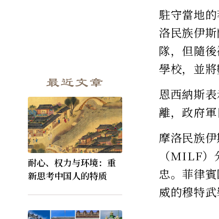
駐守當地的
洛民族伊斯
隊，但隨後
學校，並將
最近文章
恩西納斯表
離，政府軍
摩洛民族伊
（MILF
耐心、权力与环境：重
忠。菲律賓
新思考中国人的特质
威的穆特武