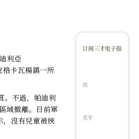
订阅三才电子报
帕迪利亞
南部皮格卡瓦楊鎮一所
質。不過，帕迪利
區域撤離。目前軍
示，沒有兒童被挾