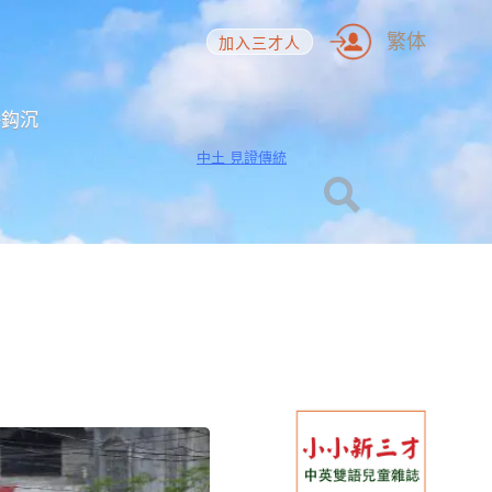
繁体
加入三才人
海鈎沉
中土 見證傳統