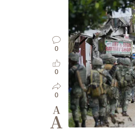
0
0
0
A
A