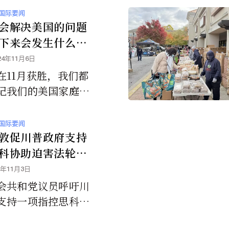
国际要闻
会解决美国的问题
下来会发生什么
24年11月6日
在11月获胜，我们都
记我们的美国家庭以
们带来负担的问题。
人民之间的分歧是明
国际要闻
但我们有责任把注意
敦促川普政府支持
解决实际和切实的问
科协助迫害法轮功
而不仅仅是政治上的
5年11月3日
失败。
会共和党议员呼吁川
支持一项指控思科公
中国政府迫害法轮功