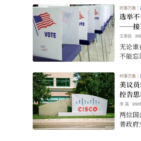
时事万象
｜
选举不
──接
事？
王季民
20
无论谁
不能忘
及给他
党派和
时事万象
｜
显的，
美议员
力放在
控告思
题上，
的诉讼
李 英
202
胜利和
两位国
普政府
司协助