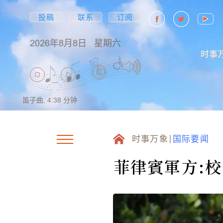
投稿
联系
订阅
2026年8月8日
星期六
时事
笛子曲,
4:38
分钟
时事万象
国际要闻
菲律賓軍方: