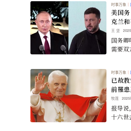
学员的
时事万象
｜
高法院
美国务
序。
克兰和
王 坚
202
国务卿
需要双
“如果
的一切
时事万象
｜
已故教
前罹患
牧莲
202
报导说
十六世
信，他