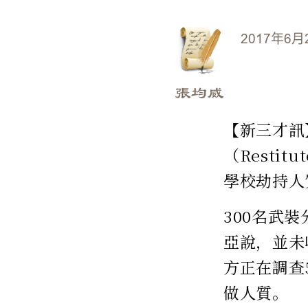
2017年6月
張均威
【新三才訊
（Resti
學校劫持人
300名武
亞說，並未
方正在調查
做人質。