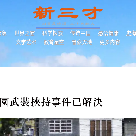
万象
世界之窗
科学探索
传统中国
感悟健康
史
文学艺术
教育星空
音像天地
更多内容
校園武裝挾持事件已解決