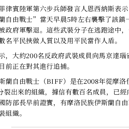
菲律賓陸軍第六步兵師發言人恩西納斯表示
蘭自由戰士”當天早晨5時左右襲擊了該鎮
被政府軍擊退。這些武裝分子在逃跑途中，
數名平民挾做人質以及用平民當作人盾。
示，大約200名反政府武裝成員向馬京達瑙
目前正在對其進行追捕。
斯蘭自由戰士（BIFF）是在2008年從摩
）分裂出來的組織，據信有數百名成員，已經
國防部長早前證實，有摩洛民族伊斯蘭自由
裝組織。