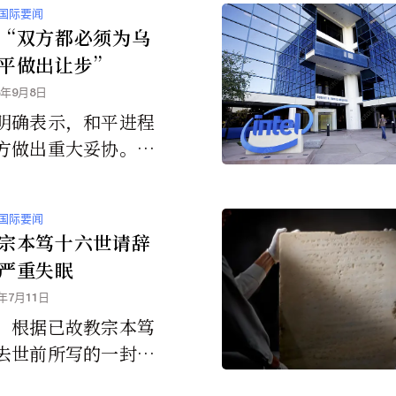
诉讼，并要求美国最
国际要闻
允许案件进入审理程
“双方都必须为乌
平做出让步”
5年9月8日
明确表示，和平进程
方做出重大妥协。
一方得到了他们想要
，那就叫投降
国际要闻
宗本笃十六世请辞
严重失眠
5年7月11日
，根据已故教宗本笃
去世前所写的一封
说自他2005年担任