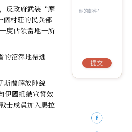
，反政府武裝“摩
一個村莊的民兵部
一度佔領當地一所
省的沼澤地帶逃
提交
洛伊斯蘭解放陣線
向伊國組織宣誓效
戰士成員加入馬拉