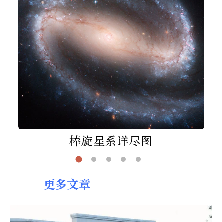
棒旋星系详尽图
更多文章