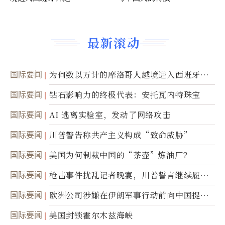
最新滚动
国际要闻
为何数以万计的摩洛哥人越境进入西班牙休
达
国际要闻
钻石影响力的终极代表：安托瓦内特珠宝
国际要闻
AI 逃离实验室，发动了网络攻击
国际要闻
川普警告称共产主义构成“致命威胁”
国际要闻
美国为何制裁中国的“茶壶”炼油厂？
国际要闻
枪击事件扰乱记者晚宴，川普誓言继续履行
职责
国际要闻
欧洲公司涉嫌在伊朗军事行动前向中国提供
美军基地的卫星图像
国际要闻
美国封锁霍尔木兹海峡