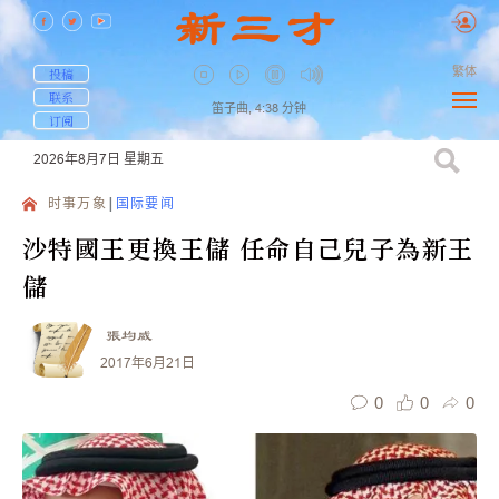
繁体
投稿
联系
笛子曲,
4:38
分钟
订阅
2026年8月7日
星期五
时事万象
国际要闻
沙特國王更換王儲 任命自己兒子為新王
儲
張均威
2017年6月21日
0
0
0