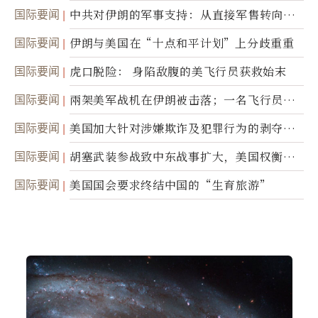
国际要闻
中共对伊朗的军事支持：从直接军售转向间
接技术转让
国际要闻
伊朗与美国在“十点和平计划”上分歧重重
国际要闻
虎口脱险： 身陷敌腹的美飞行员获救始末
国际要闻
兩架美军战机在伊朗被击落；一名飞行员失
踪
国际要闻
美国加大针对涉嫌欺诈及犯罪行为的剥夺公
民权力度
国际要闻
胡塞武装参战致中东战事扩大，美国权衡地
面入侵的可能性
国际要闻
美国国会要求终结中国的“生育旅游”