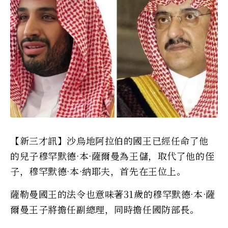
【新三才訊】沙烏地阿拉伯的國王已經任命了他
的兒子穆罕默德·本·薩爾曼為王儲，取代了他的侄
子，穆罕默德·本·納耶夫，首先在王位上。
薩勒曼國王的法令也意味著31歲的穆罕默德·本·薩
爾曼王子將擔任副總理，同時擔任國防部長。