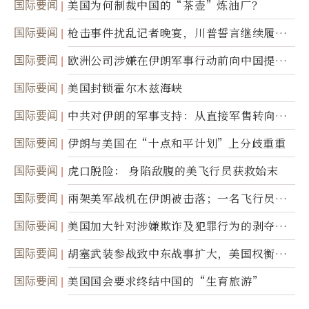
国际要闻
美国为何制裁中国的“茶壶”炼油厂？
国际要闻
枪击事件扰乱记者晚宴，川普誓言继续履行
职责
国际要闻
欧洲公司涉嫌在伊朗军事行动前向中国提供
美军基地的卫星图像
国际要闻
美国封锁霍尔木兹海峡
国际要闻
中共对伊朗的军事支持：从直接军售转向间
接技术转让
国际要闻
伊朗与美国在“十点和平计划”上分歧重重
国际要闻
虎口脱险： 身陷敌腹的美飞行员获救始末
国际要闻
兩架美军战机在伊朗被击落；一名飞行员失
踪
国际要闻
美国加大针对涉嫌欺诈及犯罪行为的剥夺公
民权力度
国际要闻
胡塞武装参战致中东战事扩大，美国权衡地
面入侵的可能性
国际要闻
美国国会要求终结中国的“生育旅游”