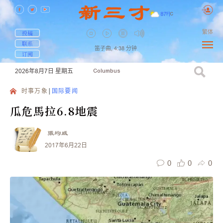
87
F
|
C
繁体
投稿
联系
笛子曲,
4:38
分钟
订阅
2026年8月7日
星期五
Columbus
时事万象
国际要闻
瓜危馬拉6.8地震
張均威
2017年6月22日
0
0
0