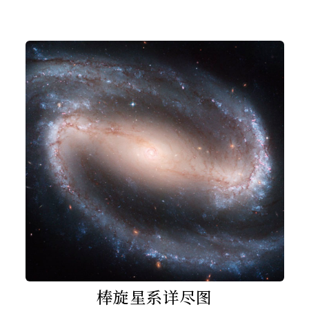
棒旋星系详尽图