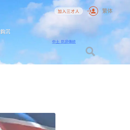
繁体
加入三才人
海鈎沉
中土 見證傳統