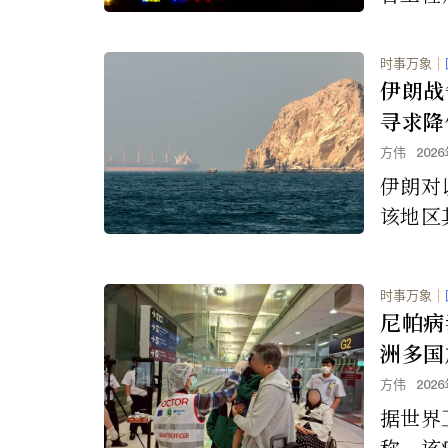
公司使
生产成
时事万象
｜
飞机的
伊朗战
寻求降
方伟
202
伊朗对
该地区
轮导弹
了人们
时事万象
｜
及运输
尼帕病
次上涨
洲多国
方伟
202
据世界
称，该