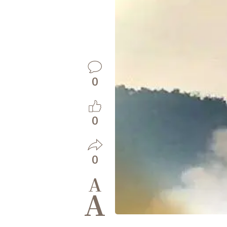
0
0
0
A
A