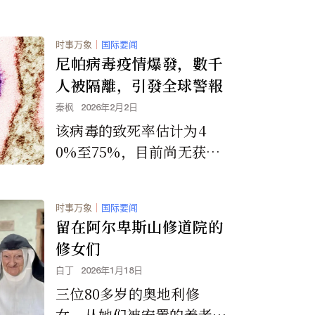
时事万象
｜
国际要闻
尼帕病毒疫情爆發，數千
人被隔離，引發全球警報
秦枫
2026年2月2日
该病毒的致死率估计为4
0%至75%，目前尚无获批
的治疗方法。
时事万象
｜
国际要闻
留在阿尔卑斯山修道院的
修女们
白丁
2026年1月18日
三位80多岁的奥地利修
女，从她们被安置的养老院