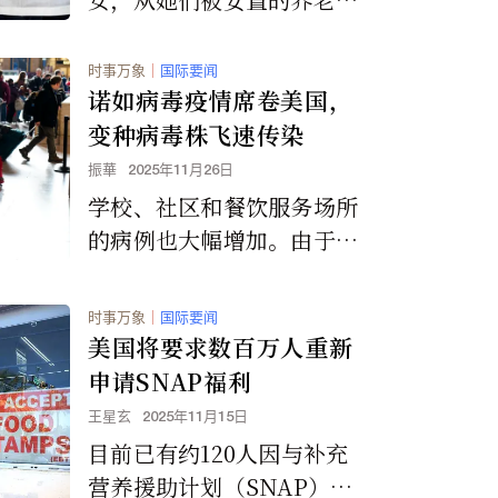
逃走，这三位高龄修女的遭
遇引发了全世界的关注。
时事万象
｜
国际要闻
诺如病毒疫情席卷美国，
变种病毒株飞速传染
振華
2025年11月26日
学校、社区和餐饮服务场所
的病例也大幅增加。由于诺
如病毒在封闭环境中传播迅
速，包括与佛罗里达州出发
时事万象
｜
国际要闻
的邮轮相关的疫情在内的邮
美国将要求数百万人重新
轮疫情持续受到关注。
申请SNAP福利
王星玄
2025年11月15日
目前已有约120人因与补充
营养援助计划（SNAP）相