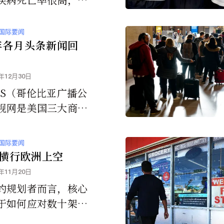
%至75%之间，目前
批的疫苗或特效疗
国际要闻
5年各月头条新闻回
5年12月30日
BS（哥伦比亚广播公
视网是美国三大商业
之一，来看看他们推
025年岁末头条新闻
国际要闻
容。
横行欧洲上空
5年11月20日
约规划者而言，核心
于如何应对数十架甚
架无人机同时出现的