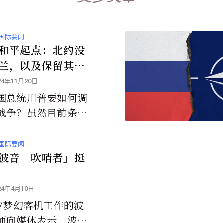
国际要闻
和平起点：北约没
兰，以及保留其佔
土
24年11月20日
国总统川普要如何调
战争？虽然目前条件
朗，但显然普丁正抢
尚未正式上任之际积
国际要闻
继续扩大佔有乌克兰
波音「吹哨者」挺
以为即将到来的可能
加更多筹码。
24年4月10日
87梦幻客机工作的波
师向媒体表示，波音