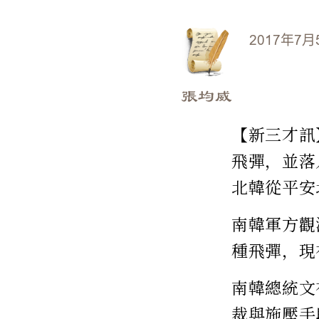
2017年7月
張均威
【新三才訊
飛彈，並落
北韓從平安
南韓軍方觀
種飛彈，現
南韓總統文
裁與施壓手