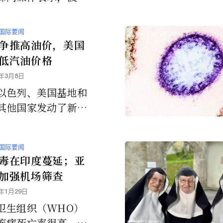
用捷径来削减787的
本，从而大大缩短了
国际要闻
使用寿命。
争推高油价，美国
低汽油价格
6年3月8日
以色列、美国基地和
其他国家发动了新一
和无人机袭击，加剧
对石油和天然气生产
国际要闻
中断的担忧，油价再
毒在印度蔓延；亚
。
加强机场筛查
6年1月29日
卫生组织（WHO）
疾病死亡率很高，介