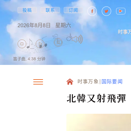
投稿
联系
订阅
2026年8月8日
星期六
时事
笛子曲,
4:38
分钟
时事万象
国际要闻
北韓又射飛彈