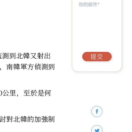
監測到北韓又射出
提交
，南韓軍方偵測到
00公里，至於是何
討對北韓的加強制