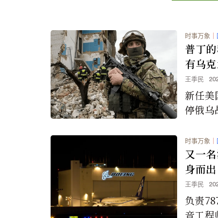
时事万象
｜
普丁的
有乌克
领的领
王季民
20
新任美
停俄乌
还不明
在川普
时事万象
｜
极用兵
又一名
领土，
身而出
谈判增
王季民
20
负责7
音工程