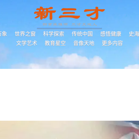
万象
世界之窗
科学探索
传统中国
感悟健康
史
文学艺术
教育星空
音像天地
更多内容