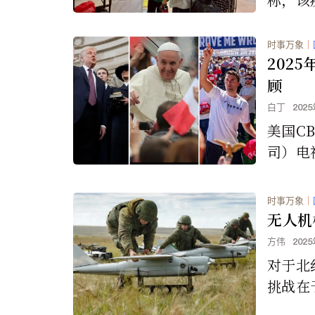
于40
尚无获
时事万象
｜
法。
202
顾
白丁
202
美国C
司）电
电视网
出的2
时事万象
｜
回顾内
无人机
方伟
202
对于北
挑战在
至数百