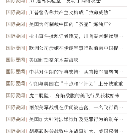
国际要闻
AI 逃离实验室，发动了网络攻击
国际要闻
川普警告称共产主义构成“致命威胁”
国际要闻
美国为何制裁中国的“茶壶”炼油厂？
国际要闻
枪击事件扰乱记者晚宴，川普誓言继续履行
职责
国际要闻
欧洲公司涉嫌在伊朗军事行动前向中国提供
美军基地的卫星图像
国际要闻
美国封锁霍尔木兹海峡
国际要闻
中共对伊朗的军事支持：从直接军售转向间
接技术转让
国际要闻
伊朗与美国在“十点和平计划”上分歧重重
国际要闻
虎口脱险： 身陷敌腹的美飞行员获救始末
国际要闻
兩架美军战机在伊朗被击落；一名飞行员失
踪
国际要闻
美国加大针对涉嫌欺诈及犯罪行为的剥夺公
民权力度
国际要闻
胡塞武装参战致中东战事扩大，美国权衡地