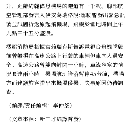
升，距離約翰偉恩機場的跑道有一千呎。聯邦航
空管理部發言人伊安葛瑞格說:駕駛曾發出緊急訊
號並試圖折返原起飛機場，飛機於當地時間上午
九點三十五分墜毀。
橘郡消防局指揮官賴瑞克斯告訴電視台飛機墬毀
前曾毀損在高速公路上行駛的車輛但車內人員安
全。高速公路曾雙向封閉一小時，車流壅塞的情
況長達兩小時。機場航班降落暫停45分鐘，機場
方面建議旅客提早來機場候機。失事原因仍待調
查。
（編譯/責任編輯：李仲荃）
（文章來源：新三才編譯首發）