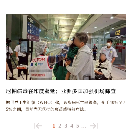
尼帕病毒在印度蔓延；亚洲多国加强机场筛查
据世界卫生组织（WHO）称，该疾病死亡率很高，介于40%至7
5%之间，目前尚无获批的疫苗或特效疗法。
1
2
3
4
5
…