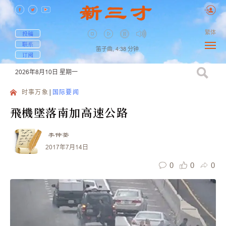
繁体
投稿
联系
笛子曲,
4:38
分钟
订阅
2026年8月10日
星期一
时事万象
国际要闻
飛機墜落南加高速公路
李仲荃
2017年7月14日
0
0
0