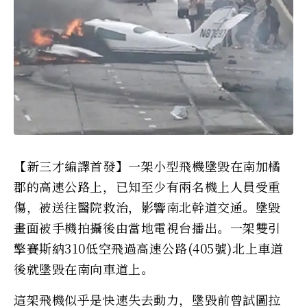
【新三才編譯首發】一架小型飛機墬毀在南加橘
郡的高速公路上，已知至少有兩名機上人員受重
傷，被送往醫院救治，影響南北幹道交通。墬毀
畫面被手機拍攝後由當地電視台播出。一架雙引
擎賽斯納310低空飛過高速公路(405號)北上車道
後就墬毀在南向車道上。
這架飛機似乎是快速失去動力，墬毀前曾試圖拉