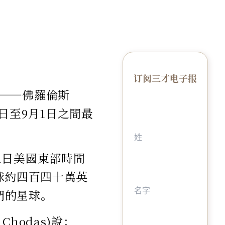
订阅三才电子报
——佛羅倫斯
31日至9月1日之間最
9月1日美國東部時間
球約四百四十萬英
們的星球。
hodas)說：