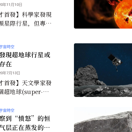
阳的圆盘被遮挡，在
20年11月10日
期间可观察到日冕。
才首發】科學家發現
顆星際行星，但專家
此感到困惑：它比地
，並且漂動在銀河系
宇宙時空
究人員在ar...
發現超地球行星或
存在
20年7月13日
才首發】天文學家發
超地球(super-Ea
)行星系統，繞著天空中
星Gliese 887...
宇宙時空
察到“愤怒”的恒
气层正在蒸发的行