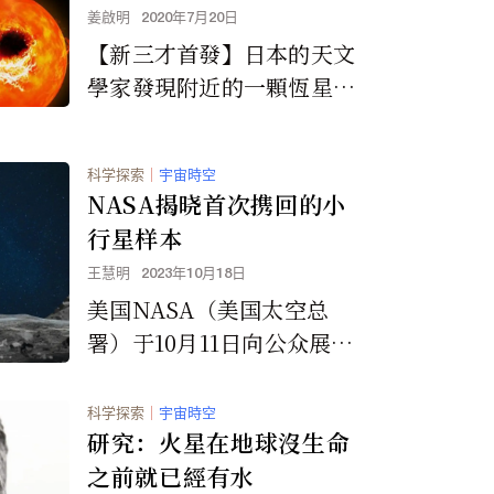
姜啟明
2020年7月20日
【新三才首發】日本的天文
學家發現附近的一顆恆星出
現了巨大的「超級耀斑」。
京都大學和日本國立天文台
科学探索
｜
宇宙時空
的研究人員在銀河系...
NASA揭晓首次携回的小
行星样本
王慧明
2023年10月18日
美国NASA（美国太空总
署）于10月11日向公众展示
科学家在一个紧密封闭的罐
子内发现的东西，该罐子于
科学探索
｜
宇宙時空
上个月重返地球，携带有史
研究：火星在地球沒生命
以来从小行星表面挖出的最
之前就已經有水