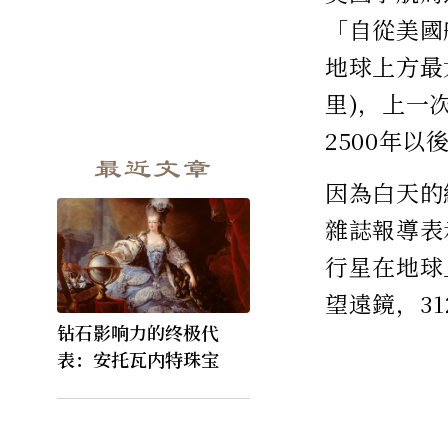
「自從美國
地球上方最
里)，上一
2500年以
最近文章
因為白天的
雜誌報導表
行星在地球
望遠鏡，3
钻石影响力的终极代
表：安托瓦内特珠宝