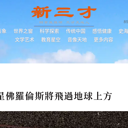
8
万象
世界之窗
科学探索
传统中国
感悟健康
史
文学艺术
教育星空
音像天地
更多内容
星佛羅倫斯將飛過地球上方