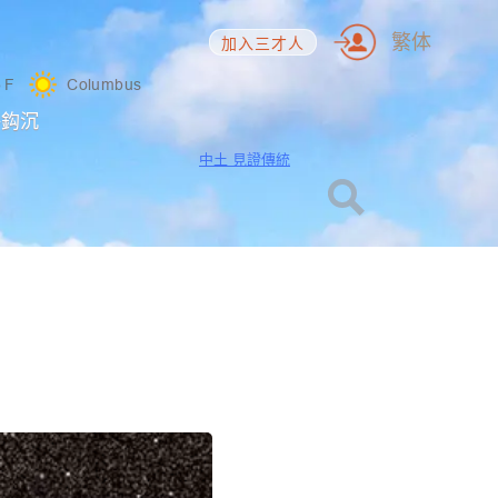
繁体
加入三才人
5
F
Columbus
海鈎沉
中土 見證傳統