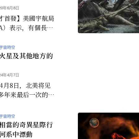
20年6月8日
才首發】美國宇航局
A）表示，有個長1,1
尺，大約足球場大小
星將於6月6日略過
宇宙時空
靠近時...
火星及其他地方的
24年4月7日
年4月8日，北美将见
多年来最后一次的日
未来十年，世界其他
经历这罕见的天体事
宇宙時空
月球直接经过太阳和
相當的奇異星際行
间时，就会发生日全
河系中漂動