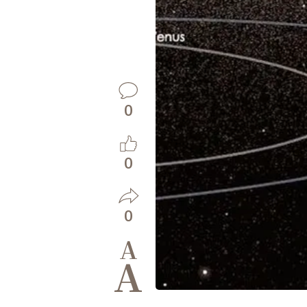
0
0
0
A
A