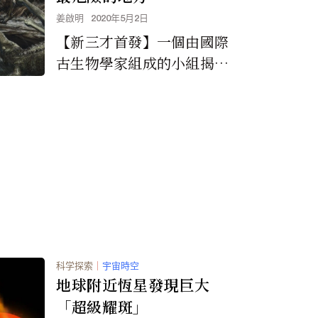
姜啟明
2020年5月2日
【新三才首發】一個由國際
古生物學家組成的小組揭示
了「地球歷史上最危險的地
方」-- 撒哈拉沙漠，因為在
一億年前，這裡充...
科学探索
｜
宇宙時空
地球附近恆星發現巨大
「超級耀斑」