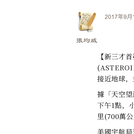
2017年9月
張均威
【新三才首
(ASTER
接近地球，
據「天空望遠
下午1點，
里(700
美國宇航局近