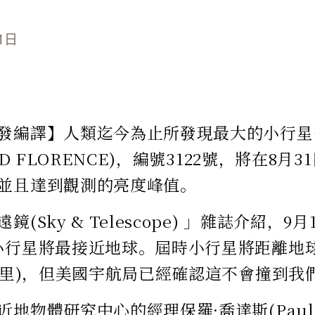
1日
發編譯】人類迄今為止所發現最大的小行星
OID FLORENCE)，編號3122號，將在8月
並且達到觀測的亮度峰值。
鏡(Sky & Telescope) 」雜誌介紹，
小行星將最接近地球。屆時小行星將距離地
萬公里)，但美國宇航局已經確認這不會撞到我
地物體研究中心的經理保羅·喬達斯(Paul C