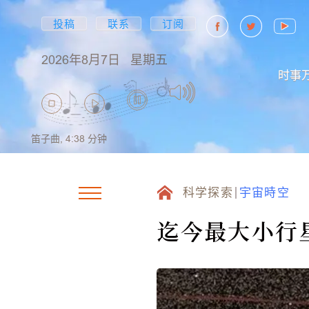
投稿
联系
订阅
2026年8月7日
星期五
时事
笛子曲,
4:38
分钟
科学探索
宇宙時空
迄今最大小行