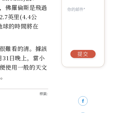
，佛羅倫斯是飛過
英里(4.4公
地球的時間將在
很難看的清。據該
提交
31日晚上，當小
便使用一般的天文
到。
標籤
: