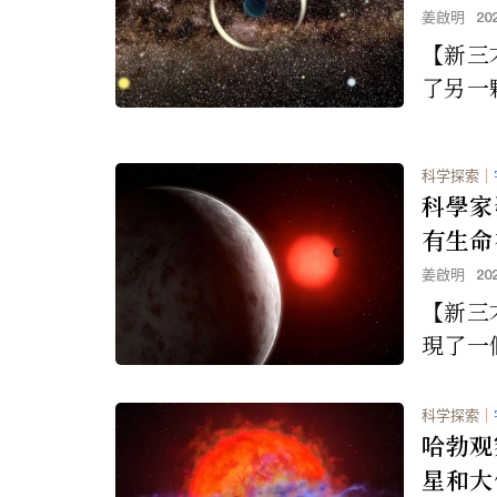
食，太
姜啟明
20
日全食
【新三
了另一
甚至對
球稍小
科学探索
｜
中。 研
科學家
有生命
姜啟明
20
【新三
現了一個
rth
最亮的紅矮
科学探索
｜
哈勃观
星和大