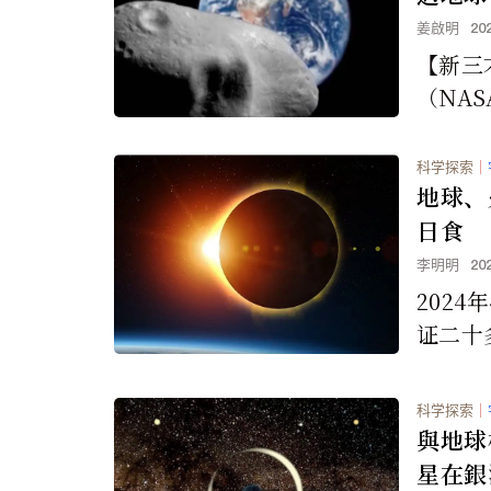
姜啟明
20
【新三
（NAS
00英
的小行
科学探索
｜
地球，最
地球、
日食
李明明
20
2024
证二十
全食。
地区将
科学探索
｜
件。当
與地球
地球之
星在銀