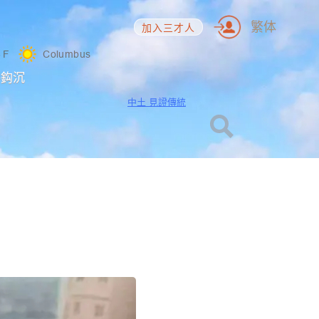
繁体
加入三才人
8
F
Columbus
海鈎沉
中土 見證傳統