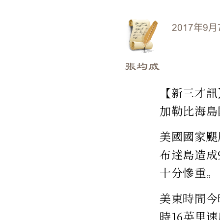
2017年9月
張均威
【新三才訊
加勒比海島
美國國家颶
布達島造成
十分慘重。
美東時間今
時16英里