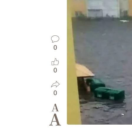
0
0
0
A
A