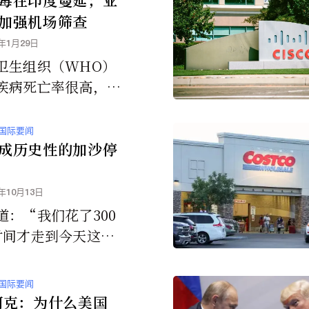
加强机场筛查
6年1月29日
卫生组织（WHO）
疾病死亡率很高，介
%至75%之间，目前
批的疫苗或特效疗
国际要闻
成历史性的加沙停
5年10月13日
道：“我们花了300
时间才走到今天这一
且它将会持续下
国际要闻
柯克：为什么美国