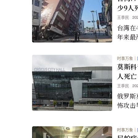
友与以
少9人
美国之
王季民
20
台湾在
年来最
达7.
死亡以
时事万象
｜
莫斯科
人死亡
点
王季民
20
俄罗斯
怖攻击
然激进
兰国」
时事万象
｜
国际对
尼帕病