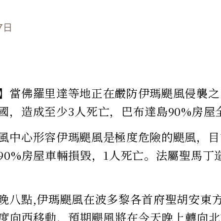
7日
】當佛羅里達等地正在嚴防伊瑪颶風侵襲之
國，造成至少3人死亡，巴布達島90%房屋
風中心形容伊瑪颶風是極度危險的颶風，目
90%房屋車輛損毀，1人死亡。法屬聖馬丁
晚八點,伊瑪颶風在波多黎各首府聖胡安東方
速度向西移動，預期颶風將在今天晚上轉向北