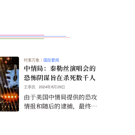
时事万象
｜
国际要闻
中情局：泰勒丝演唱会的
恐怖阴谋旨在杀死数千人
王季民
2024年8月29日
由于美国中情局提供的恐攻
情报和随后的逮捕，最终导
致奥地利维也纳三场售完的
泰勒丝巡回演唱会被取消，
这对那些从全球各地远赴来