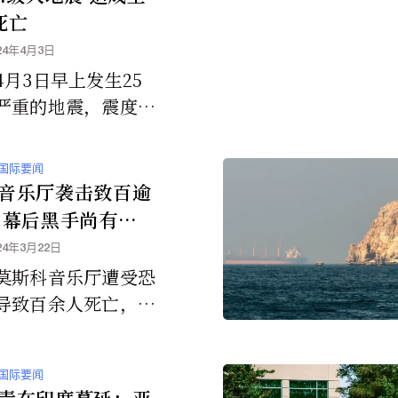
色列及其主要支持者
死亡
间的直接公开冲突。
24年4月3日
4月3日早上发生25
严重的地震，震度高
4级，已经造成至少9人
及多处的破坏损失。
国际要闻
音乐厅袭击致百逾
 幕后黑手尚有疑
24年3月22日
莫斯科音乐厅遭受恐
导致百余人死亡，虽
的伊斯兰组织「伊斯
声称对攻击负责，但
国际要闻
谁是幕后黑手仍存有
毒在印度蔓延；亚