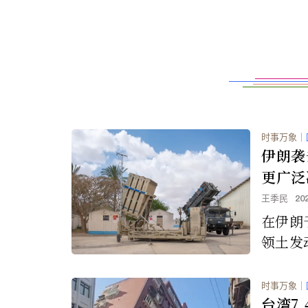
时事万象
｜
伊朗袭
更广泛
王季民
20
在伊朗
领土发
击后，
轻微损
时事万象
｜
可能演
台湾7