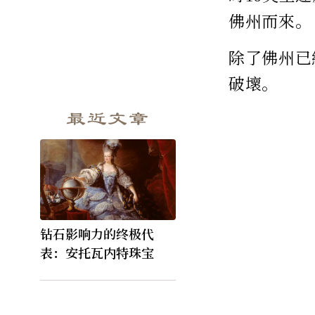
佛州而來。
除了佛州已
破壞。
最近文章
钻石影响力的终极代
表：安托瓦内特珠宝