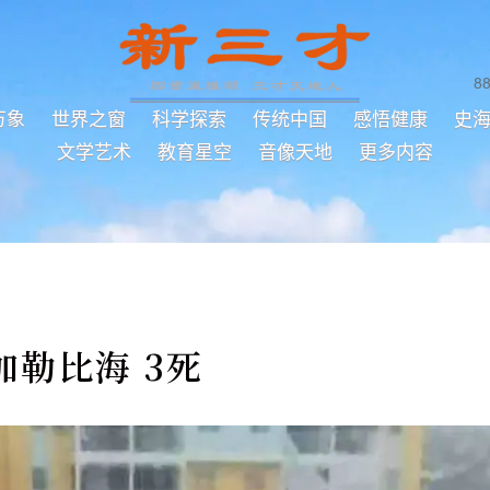
8
万象
世界之窗
科学探索
传统中国
感悟健康
史
文学艺术
教育星空
音像天地
更多内容
勒比海 3死