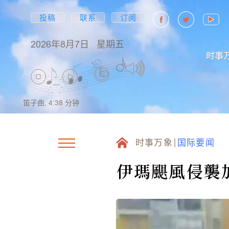
投稿
联系
订阅
2026年8月7日
星期五
时事
笛子曲,
4:38
分钟
时事万象
国际要闻
伊瑪颶風侵襲加