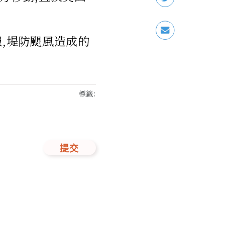
,堤防颶風造成的
標籤
:
提交