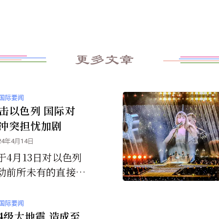
更多文章
国际要闻
击以色列 国际对
冲突担忧加剧
24年4月14日
于4月13日对以色列
动前所未有的直接袭
以色列报告称遭受了
害，这些冲突现在有
国际要闻
变成伊朗及其地区盟
.4级大地震 造成至