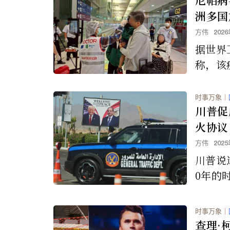
疑点。
洲多国
方伟
202
据世界
称，该
于40
尚无获
时事万象
｜
法。
川普促
火协议
方伟
202
川普说
0年的
步。而
去。”
时事万象
｜
查理·