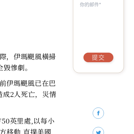
際，伊瑪颶風橫掃
提交
全毀慘劇。
前伊瑪颶風已在巴
造成2人死亡，災情
50英里處,以每小
方移動,直撲美國