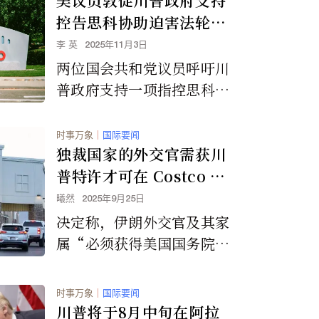
次上涨。
控告思科协助迫害法轮功
的诉讼
李 英
2025年11月3日
两位国会共和党议员呼吁川
普政府支持一项指控思科公
司协助中国政府迫害法轮功
学员的诉讼，并要求美国最
时事万象
｜
国际要闻
高法院允许案件进入审理程
独裁国家的外交官需获川
序。
普特许才可在 Costco 购
物
曦然
2025年9月25日
决定称，伊朗外交官及其家
属“必须获得美国国务院的
批准才能：获得或以其他方
式保留美国任何批发俱乐部
时事万象
｜
国际要闻
商店的会员资格，包括但不
川普将于8月中旬在阿拉