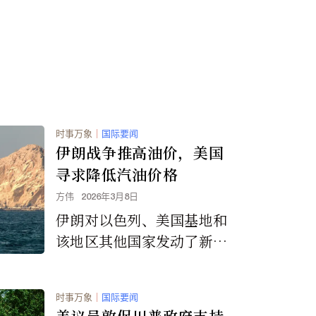
观看演唱会的歌迷来说是毁
灭性的打击。
时事万象
｜
国际要闻
伊朗战争推高油价，美国
寻求降低汽油价格
方伟
2026年3月8日
伊朗对以色列、美国基地和
该地区其他国家发动了新一
轮导弹和无人机袭击，加剧
了人们对石油和天然气生产
时事万象
｜
国际要闻
及运输中断的担忧，油价再
美议员敦促川普政府支持