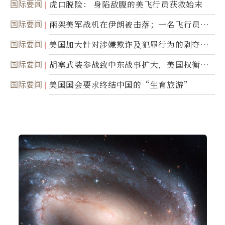
国际要闻
虎口脱险： 身陷敌腹的美飞行员获救始末
国际要闻
兩架美军战机在伊朗被击落；一名飞行员失
踪
国际要闻
美国加大针对涉嫌欺诈及犯罪行为的剥夺公
民权力度
国际要闻
胡塞武装参战致中东战事扩大，美国权衡地
面入侵的可能性
国际要闻
美国国会要求终结中国的“生育旅游”