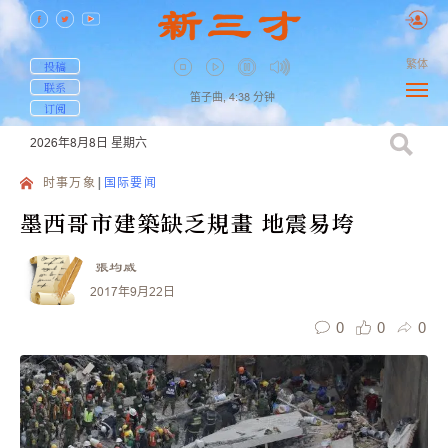
繁体
投稿
联系
笛子曲,
4:38
分钟
订阅
2026年8月8日
星期六
时事万象
国际要闻
墨西哥市建築缺乏規畫 地震易垮
張均威
2017年9月22日
0
0
0