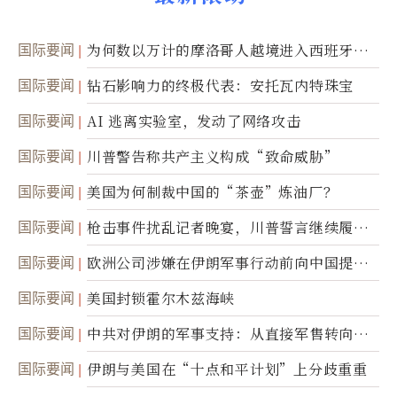
国际要闻
为何数以万计的摩洛哥人越境进入西班牙休
达
国际要闻
钻石影响力的终极代表：安托瓦内特珠宝
国际要闻
AI 逃离实验室，发动了网络攻击
国际要闻
川普警告称共产主义构成“致命威胁”
国际要闻
美国为何制裁中国的“茶壶”炼油厂？
国际要闻
枪击事件扰乱记者晚宴，川普誓言继续履行
职责
国际要闻
欧洲公司涉嫌在伊朗军事行动前向中国提供
美军基地的卫星图像
国际要闻
美国封锁霍尔木兹海峡
国际要闻
中共对伊朗的军事支持：从直接军售转向间
接技术转让
国际要闻
伊朗与美国在“十点和平计划”上分歧重重