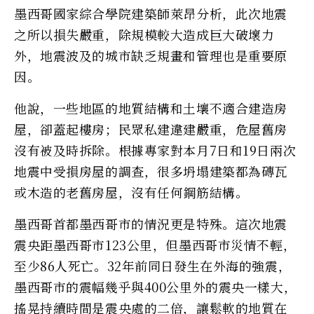
墨西哥國家綜合學院建築師萊昂分析，此次地震
之所以損失嚴重，除規模較大造成巨大破壞力
外，地震波及的城市缺乏規畫和管理也是重要原
因。
他說，一些地區的地質結構和土壤不適合建造房
屋，卻蓋起樓房；民眾私建違建嚴重，危屋舊房
沒有被及時拆除。根據專家對本月7日和19日兩次
地震中受損房屋的調查，很多坍塌建築都為磚瓦
或木造的老舊房屋，沒有任何鋼筋結構。
墨西哥首都墨西哥市的情況更是特殊。這次地震
震央距墨西哥市123公里，但墨西哥市災情不輕，
至少86人死亡。32年前同日發生在外海的強震，
墨西哥市的震幅幾乎與400公里外的震央一樣大，
搖晃持續時間是震央處的二倍，讓鬆軟的地質在