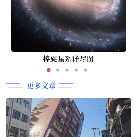
棒旋星系详尽图
更多文章