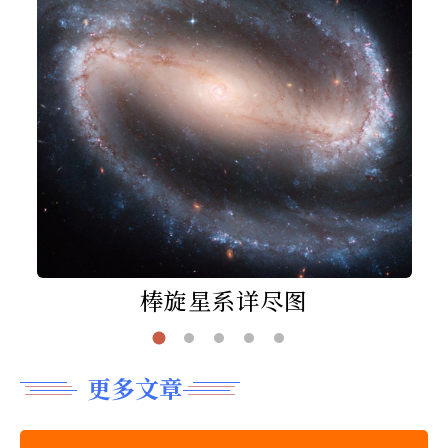
棒旋星系详尽图
更多文章