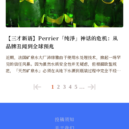
【三才新语】Perrier「纯淨」神话的危机：从
品牌丑闻到全球预兆
近期，法国矿泉水大厂沛绿雅由于使用水处理技术，掀起一场罕
见的信任风暴。因为虽然水质安全性并无疑虑，但根据欧盟规
范，「天然矿泉水」必须在从地下水源到瓶装过程中完全不经改
变，任何过滤处理都会动摇其「天然」标籤的合法性与品牌价
值。
1
2
3
4
5
…
投稿须知
关于我们