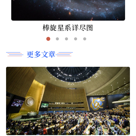
棒旋星系详尽图
更多文章