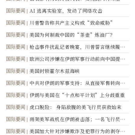
国际要闻
AI 逃离实验室，发动了网络攻击
国际要闻
川普警告称共产主义构成“致命威胁”
国际要闻
美国为何制裁中国的“茶壶”炼油厂？
国际要闻
枪击事件扰乱记者晚宴，川普誓言继续履行
职责
国际要闻
欧洲公司涉嫌在伊朗军事行动前向中国提供
美军基地的卫星图像
国际要闻
美国封锁霍尔木兹海峡
国际要闻
中共对伊朗的军事支持：从直接军售转向间
接技术转让
国际要闻
伊朗与美国在“十点和平计划”上分歧重重
国际要闻
虎口脱险： 身陷敌腹的美飞行员获救始末
国际要闻
兩架美军战机在伊朗被击落；一名飞行员失
踪
国际要闻
美国加大针对涉嫌欺诈及犯罪行为的剥夺公