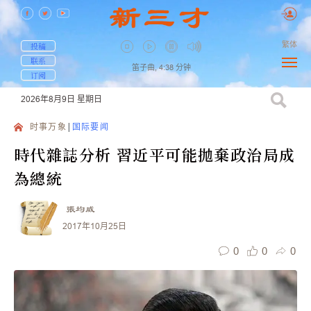
繁体
投稿
联系
笛子曲,
4:38
分钟
订阅
2026年8月9日
星期日
时事万象
国际要闻
時代雜誌分析 習近平可能拋棄政治局成
為總統
張均威
2017年10月25日
0
0
0