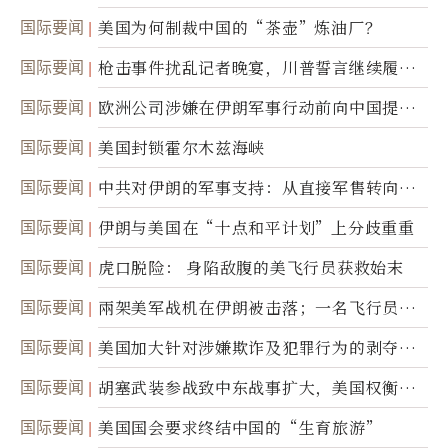
国际要闻
美国为何制裁中国的“茶壶”炼油厂？
国际要闻
枪击事件扰乱记者晚宴，川普誓言继续履行
职责
国际要闻
欧洲公司涉嫌在伊朗军事行动前向中国提供
美军基地的卫星图像
国际要闻
美国封锁霍尔木兹海峡
国际要闻
中共对伊朗的军事支持：从直接军售转向间
接技术转让
国际要闻
伊朗与美国在“十点和平计划”上分歧重重
国际要闻
虎口脱险： 身陷敌腹的美飞行员获救始末
国际要闻
兩架美军战机在伊朗被击落；一名飞行员失
踪
国际要闻
美国加大针对涉嫌欺诈及犯罪行为的剥夺公
民权力度
国际要闻
胡塞武装参战致中东战事扩大，美国权衡地
面入侵的可能性
国际要闻
美国国会要求终结中国的“生育旅游”