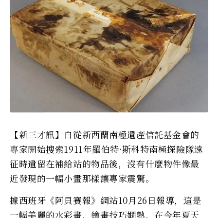
【新三才訊】自從新西蘭南極遺產信託基金會的
專家開始搜索1911年羅伯特·斯科特南極探險隊遠
征時遺留在補給站的物品後，沒有什麼物件像最
近發現的一幅小畫那樣讓專家震驚。
據西班牙《阿貝賽報》網站10月26日報導，這是
一幅美麗的水彩畫，繪畫技巧嫻熟，在今年夏天