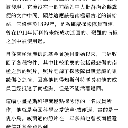
被發現。它淹沒在一個補給站中大批落滿企鵝糞
便的文件中間，顯然這應該是南極最古老的補給
站，它修建於1899年，是為挪威探險隊員而建，
曾在1911年斯科特未能成功返回的、艱難的南極
之旅中被使用過。
自從南極遺產信託基金會項目開始以來，已經收
回了各種物件，其中比較重要的包括最悲傷的南
極之旅的照片，照片記錄了探險隊員無意識的集
體傷心之情，因為他們得知斯科特隊長和他的成
員已經抵達了南極點，但是不能活著返回。
這幅小畫是斯科特南極點探險隊的一名成員所
作，他就是英國科學家愛德華·威爾遜，畫的是一
隻小鳥。威爾遜的照片在一年多前也曾被南極遺
產信託基金會找到。