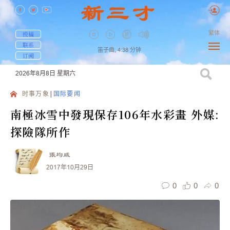
繁体
投稿
联系
笛子曲,
4:38
分钟
订阅
2026年8月8日
星期六
时事万象
国际要闻
南極冰雪中發現保存106年水彩畫 外媒:
探險隊所作
張均威
2017年10月29日
0
0
0