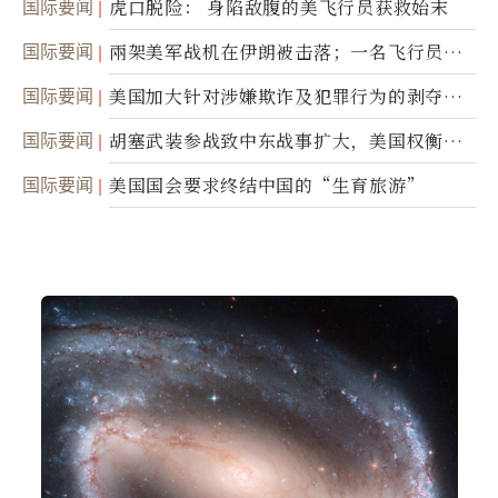
国际要闻
虎口脱险： 身陷敌腹的美飞行员获救始末
国际要闻
兩架美军战机在伊朗被击落；一名飞行员失
踪
国际要闻
美国加大针对涉嫌欺诈及犯罪行为的剥夺公
民权力度
国际要闻
胡塞武装参战致中东战事扩大，美国权衡地
面入侵的可能性
国际要闻
美国国会要求终结中国的“生育旅游”