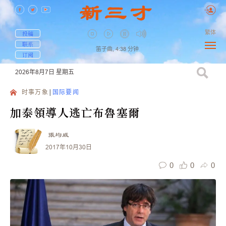
繁体
投稿
联系
笛子曲,
4:38
分钟
订阅
2026年8月7日
星期五
时事万象
国际要闻
加泰領導人逃亡布魯塞爾
張均威
2017年10月30日
0
0
0