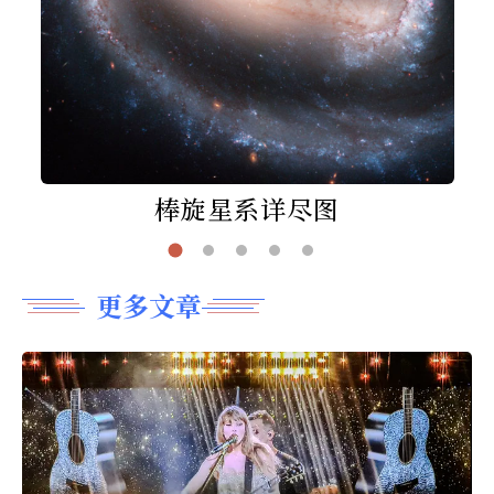
棒旋星系详尽图
更多文章