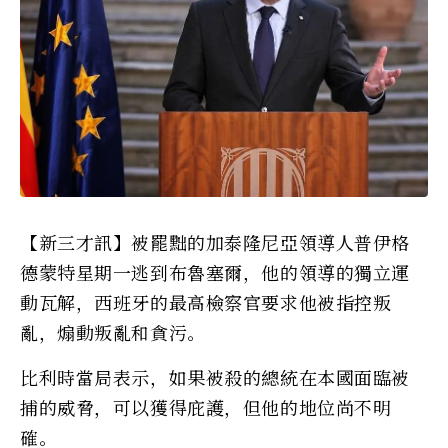
【新三才訊】被罷黜的加泰隆尼亞領導人普伊格
德蒙特星期一逃到布魯塞爾，他的領導的獨立運
動瓦解，西班牙的最高檢察官要求他被指控叛
亂，煽動叛亂和貪污。
比利時當局表示，如果被殺的總統在本國面臨被
捕的威脅，可以獲得庇護，但他的地位尚不明
確。