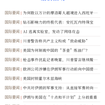
国际要闻
为何数以万计的摩洛哥人越境进入西班牙休
达
国际要闻
钻石影响力的终极代表：安托瓦内特珠宝
国际要闻
AI 逃离实验室，发动了网络攻击
国际要闻
川普警告称共产主义构成“致命威胁”
国际要闻
美国为何制裁中国的“茶壶”炼油厂？
国际要闻
枪击事件扰乱记者晚宴，川普誓言继续履行
职责
国际要闻
欧洲公司涉嫌在伊朗军事行动前向中国提供
美军基地的卫星图像
国际要闻
美国封锁霍尔木兹海峡
国际要闻
中共对伊朗的军事支持：从直接军售转向间
接技术转让
国际要闻
伊朗与美国在“十点和平计划”上分歧重重