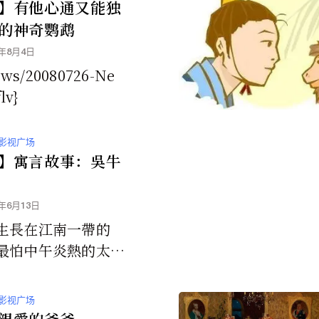
】有他心通又能独
的神奇鹦鹉
0年8月4日
ews/20080726-Ne
lv}
影视广场
】寓言故事：吳牛
0年6月13日
生長在江南一帶的
最怕中午炎熱的太
此，不是泡在水塘
是躲在樹下。到了晚
影视广场
以為月亮是中午的
親愛的爸爸