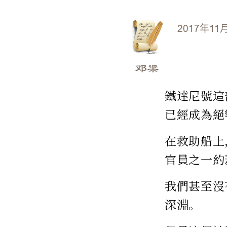
2017年11
邓梁
鐵達尼號這
已經成為絕
在救助船上
官員之一約
我們甚至沒
深淵。