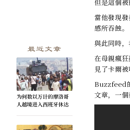
但是這個被
當他發現發
感所吞蝕。
與此同時，
最近文章
在母親瘋狂
見了卡爾被
Buzzfe
文章，一個
为何数以万计的摩洛哥
人越境进入西班牙休达