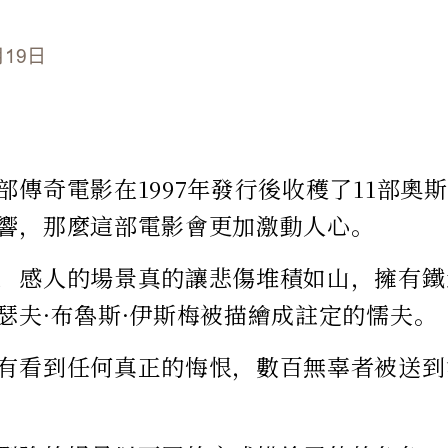
月19日
部傳奇電影在1997年發行後收穫了11部奧
響，那麼這部電影會更加激動人心。
，感人的場景真的讓悲傷堆積如山，擁有鐵
瑟夫·布魯斯·伊斯梅被描繪成註定的懦夫。
有看到任何真正的悔恨，數百無辜者被送到