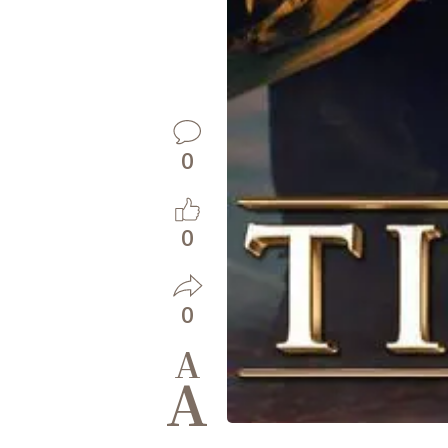
0
0
0
A
A