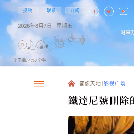
投稿
联系
订阅
2026年8月7日
星期五
时事
笛子曲,
4:38
分钟
音像天地
影视广场
鐵達尼號刪除