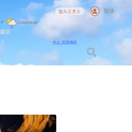
繁体
加入三才人
8
F
Columbus
海鈎沉
中土 見證傳統