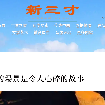
7
万象
世界之窗
科学探索
传统中国
感悟健康
史
文学艺术
教育星空
音像天地
更多内容
的場景是令人心碎的故事