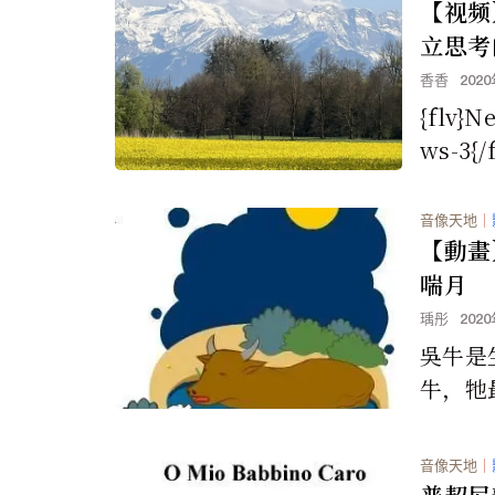
【视频
立思考
香香
202
{flv}N
ws-3{/f
音像天地
｜
【動畫
喘月
瑀彤
202
吳牛是
牛，牠
陽。因
裡，就
音像天地
｜
上，牠
普契尼