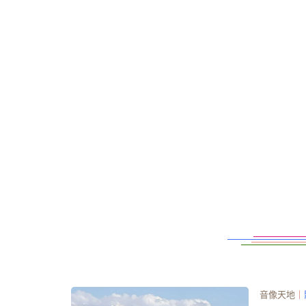
音像天地
｜