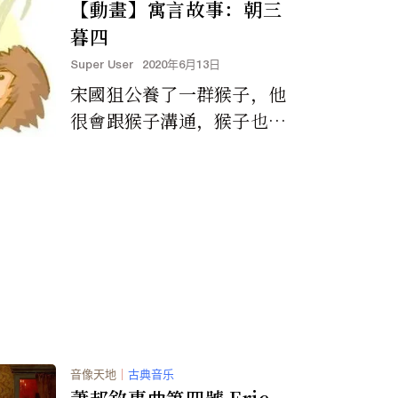
【動畫】寓言故事：朝三
暮四
Super User
2020年6月13日
宋國狙公養了一群猴子，他
很會跟猴子溝通，猴子也很
喜歡他...... 請點擊此處觀
看 http://edu...
音像天地
｜
古典音乐
蕭邦敘事曲第四號 Eric