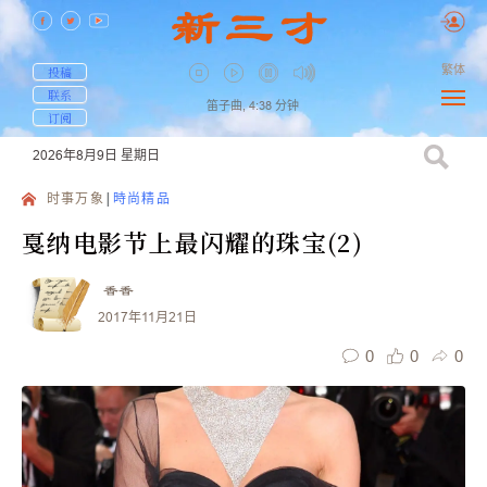
繁体
投稿
联系
笛子曲,
4:38
分钟
订阅
2026年8月9日
星期日
时事万象
時尚精品
戛纳电影节上最闪耀的珠宝(2)
香香
2017年11月21日
0
0
0