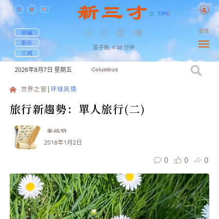
73
F
|
C
繁体
投稿
联系
笛子曲,
4:38
分钟
订阅
2026年8月7日
星期五
Columbus
世界之窗
环球风情
旅行新趨勢：單人旅行(二)
姜啟明
2018年1月2日
0
0
0