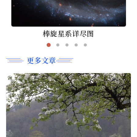
棒旋星系详尽图
更多文章