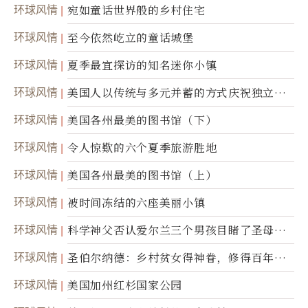
环球风情
宛如童话世界般的乡村住宅
环球风情
至今依然屹立的童话城堡
环球风情
夏季最宜探访的知名迷你小镇
环球风情
美国人以传统与多元并蓄的方式庆祝独立日2
50周年
环球风情
美国各州最美的图书馆（下）
环球风情
令人惊歎的六个夏季旅游胜地
环球风情
美国各州最美的图书馆（上）
环球风情
被时间冻结的六座美丽小镇
环球风情
科学神父否认爱尔兰三个男孩目睹了圣母显
灵
环球风情
圣伯尔纳德：乡村贫女得神眷，修得百年不
腐身
环球风情
美国加州红杉国家公园