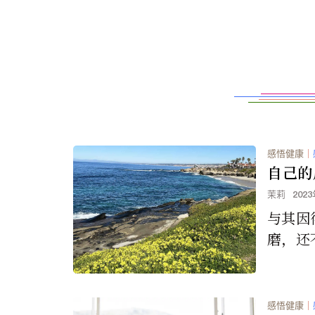
感悟健康
｜
自己的
茉莉
202
与其因
磨，还
有的，
自己的
感悟健康
｜