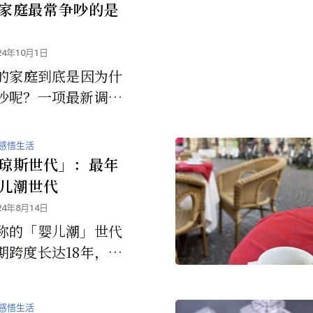
家庭最常争吵的是
24年10月1日
纪的家庭到底是因为什
吵呢？一项最新调查
一些线索，而且这些
非常熟悉。
感悟生活
琼斯世代」：最年
儿潮世代
24年8月14日
称的「婴儿潮」世代
期跨度长达18年，因
1954年至1964年
间的世代被另外分类
感悟生活