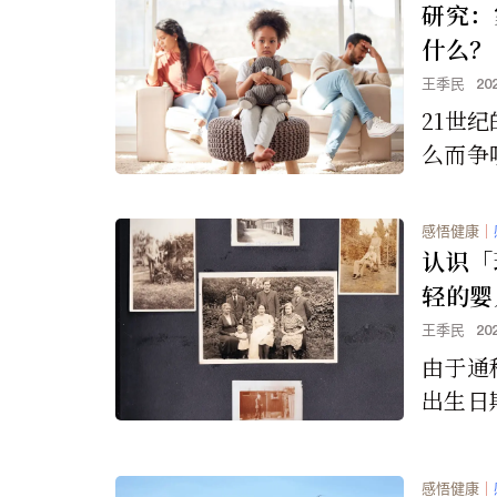
研究：
什么？
王季民
20
21世
么而争
提供了
问题都
感悟健康
｜
认识「
轻的婴
王季民
20
由于通
出生日
此出生于
这十年
感悟健康
｜