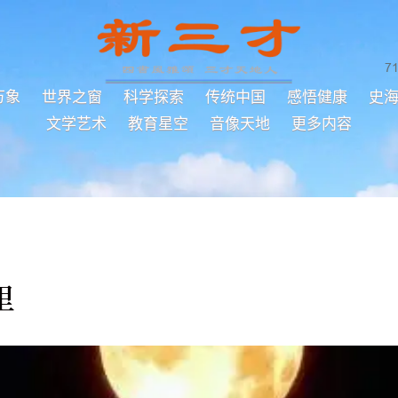
7
万象
世界之窗
科学探索
传统中国
感悟健康
史
文学艺术
教育星空
音像天地
更多内容
里