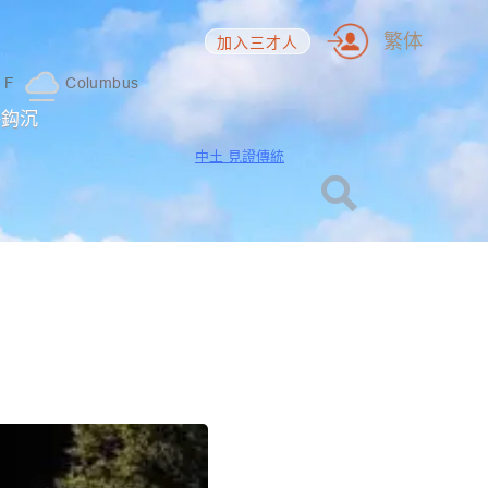
繁体
加入三才人
1
F
Columbus
海鈎沉
中土 見證傳統