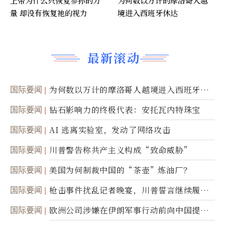
上帝为什么只恢复参孙的力
为何数以万计的摩洛哥人越
量 却没有恢复祂的视力
境进入西班牙休达
最新滚动
国际要闻
为何数以万计的摩洛哥人越境进入西班牙休
达
国际要闻
钻石影响力的终极代表：安托瓦内特珠宝
国际要闻
AI 逃离实验室，发动了网络攻击
国际要闻
川普警告称共产主义构成“致命威胁”
国际要闻
美国为何制裁中国的“茶壶”炼油厂？
国际要闻
枪击事件扰乱记者晚宴，川普誓言继续履行
职责
国际要闻
欧洲公司涉嫌在伊朗军事行动前向中国提供
美军基地的卫星图像