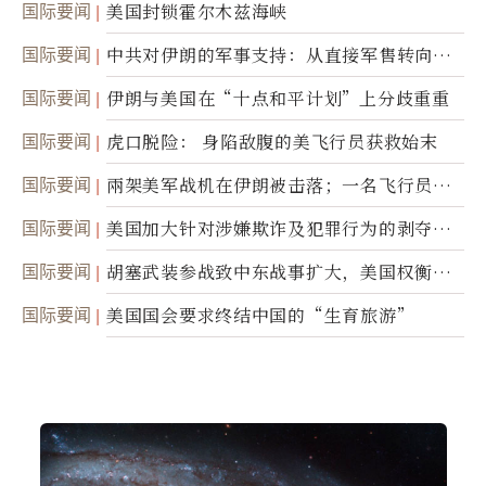
国际要闻
美国封锁霍尔木兹海峡
国际要闻
中共对伊朗的军事支持：从直接军售转向间
接技术转让
国际要闻
伊朗与美国在“十点和平计划”上分歧重重
国际要闻
虎口脱险： 身陷敌腹的美飞行员获救始末
国际要闻
兩架美军战机在伊朗被击落；一名飞行员失
踪
国际要闻
美国加大针对涉嫌欺诈及犯罪行为的剥夺公
民权力度
国际要闻
胡塞武装参战致中东战事扩大，美国权衡地
面入侵的可能性
国际要闻
美国国会要求终结中国的“生育旅游”