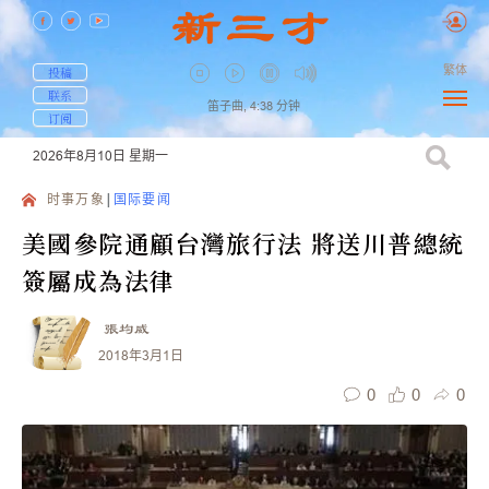
繁体
投稿
联系
笛子曲,
4:38
分钟
订阅
2026年8月10日
星期一
时事万象
国际要闻
美國參院通顧台灣旅行法 將送川普總統
簽屬成為法律
張均威
2018年3月1日
0
0
0