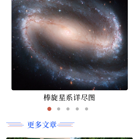
棒旋星系详尽图
更多文章