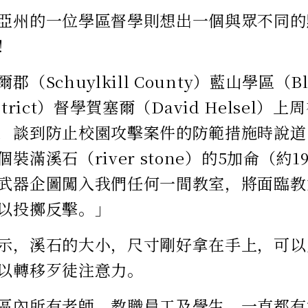
亞州的一位學區督學則想出一個與眾不同的
！
（Schuylkill County）藍山學區（Blu
District）督學賀塞爾（David Helse
，談到防止校園攻擊案件的防範措施時說道
裝滿溪石（river stone）的5加侖（約
武器企圖闖入我們任何一間教室，將面臨教
以投擲反擊。」
示，溪石的大小，尺寸剛好拿在手上，可以
以轉移歹徒注意力。
區內所有老師、教職員工及學生，一直都有