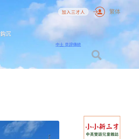
繁体
加入三才人
海鈎沉
中土 見證傳統