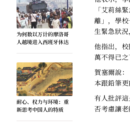
「艾莉絲緊
離」，學校
生緊急狀況
为何数以万计的摩洛哥
人越境进入西班牙休达
他指出，校
萬不得已之
賀塞爾說：
本跟鉛筆更
有人批評這
耐心、权力与环境：重
否考慮讓老
新思考中国人的特质