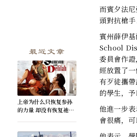
而賓夕法尼
頭對抗槍手
賓州薛伊基爾郡
School 
最近文章
委員會作證
經放置了一個
有歹徒攜帶
的學生，予
上帝为什么只恢复参孙
他進一步表
的力量 却没有恢复祂的
视力
會很痛，可
他表示，學