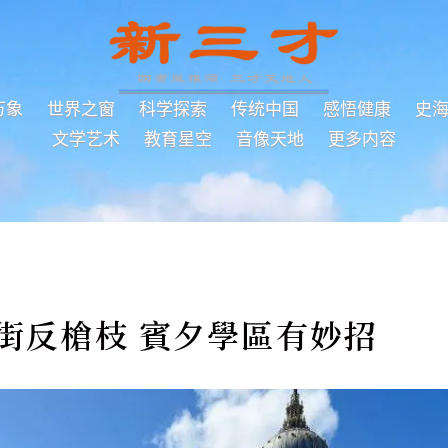
万象
世界之窗
科学探索
传统中国
感悟健康
史
文学艺术
教育星空
音像天地
更多内容
上街反槍枝 賓夕學區有妙招