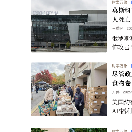
时事万象
｜
莫斯科
人死亡
点
王季民
20
俄罗斯
怖攻击
然激进
兰国」
时事万象
｜
国际对
尽管政
疑点。
食物卷
方伟
202
美国约有
AP福
月最高
口之家
时事万象
｜