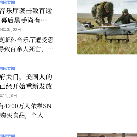
国际要闻
音乐厅袭击致百逾
 幕后黑手尚有疑
24年3月22日
莫斯科音乐厅遭受恐
导致百余人死亡，虽
的伊斯兰组织「伊斯
声称对攻击负责，但
国际要闻
谁是幕后黑手仍存有
府关门，美国人的
已经开始重新发放
5年11月9日
4200万人依靠SN
利购买食品，个人每
可获约300美元，四
最高可获约1000美
国际要闻