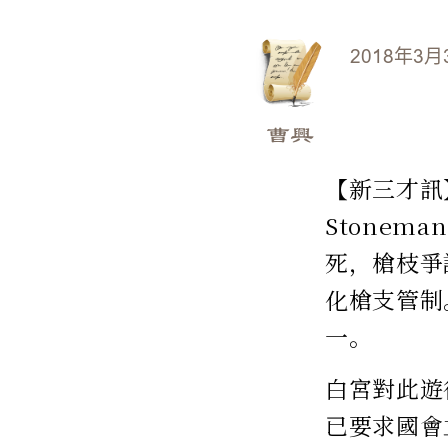
2018年3月
曹興
【新三才訊
Stonema
死，槍枝爭
化槍支管制
一。
白宮對此遊
已要求國會