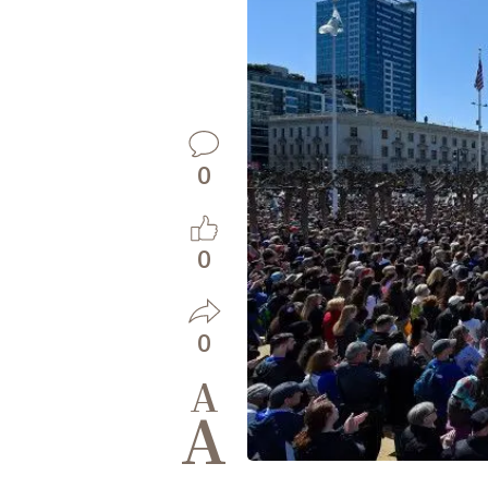
0
0
0
A
A