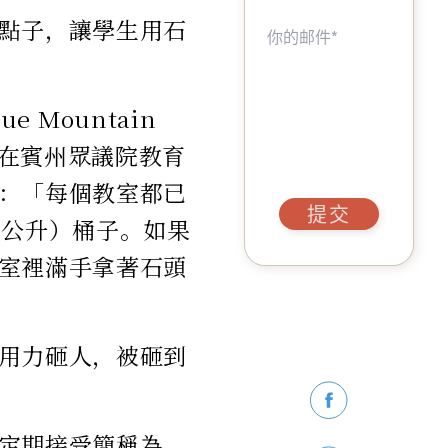
點子，讓學生用石
e Mountain
l）上周在賓州眾議院教育
：「每個教室都已
提交
19公升）桶子。如果
室裡滿手拿著石頭
用力砸人，被砸到
定期接受簡稱為