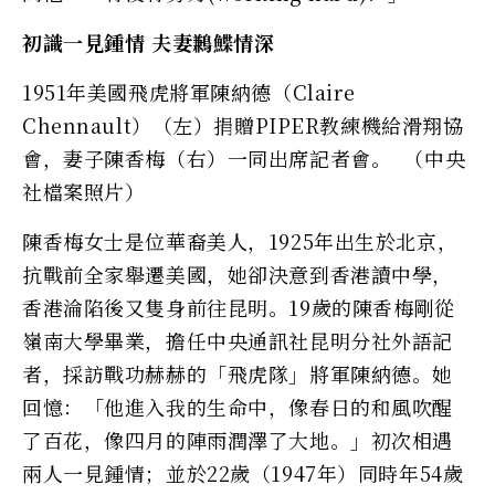
初識一見鍾情 夫妻鶼鰈情深
1951年美國飛虎將軍陳納德（Claire
Chennault）（左）捐贈PIPER教練機給滑翔協
會，妻子陳香梅（右）一同出席記者會。 （中央
社檔案照片）
陳香梅女士是位華裔美人，1925年出生於北京，
抗戰前全家舉遷美國，她卻決意到香港讀中學，
香港淪陷後又隻身前往昆明。19歲的陳香梅剛從
嶺南大學畢業，擔任中央通訊社昆明分社外語記
者，採訪戰功赫赫的「飛虎隊」將軍陳納德。她
回憶：「他進入我的生命中，像春日的和風吹醒
了百花，像四月的陣雨潤澤了大地。」初次相遇
兩人一見鍾情；並於22歲（1947年）同時年54歲