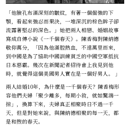
「他臉孔布滿深刻的皺紋，有著一個倔強的下
顎，看起來強忍而果決，一堆深沉的棕色眸子卻
流露著堅忍的深色。」她把兩人相戀、婚姻故事
寫成自傳小說《一千個春天》。陳香梅對陳納德
敬仰萬分，「因為他滿腔熱血，不遠萬里而來，
到中國是為了協助中國訓練貧乏的中國空軍抵抗
日本惡霸。幾次在新聞記者招待會上我見到他
時，就覺得這個美國男人實在是一個好男人。 」
兩人結婚10年，為什麼是一千個春天？陳香梅形
容他們夫婦「聚少離多，每期小敘，就如驚鴻一
掠」，換算下來，夫婦真正相聚時日不過一千
天，但是對她來說，與陳納德相聚的每一天，都
是和煦的春天。