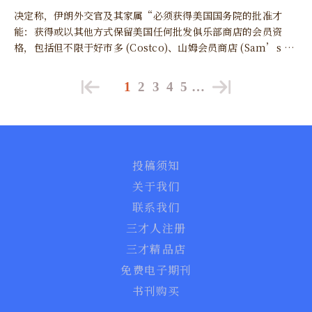
决定称，伊朗外交官及其家属“必须获得美国国务院的批准才
能：获得或以其他方式保留美国任何批发俱乐部商店的会员资
格，包括但不限于好市多 (Costco)、山姆会员商店 (Sam’s Cl
ub) 或 BJ’s 批发俱乐部，以及通过任何方式从这些批发俱乐部
商店购买商品。”
1
2
3
4
5
…
投稿须知
关于我们
联系我们
三才人注册
三才精品店
免费电子期刊
书刊购买