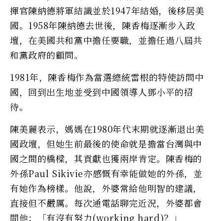
揮官陳納德將軍結識並於1947年結婚，後移居美
國。1958年陳納德去世後，陳香梅逐漸步入政
壇，在美國共和黨中擔任要職，並擔任過八屆共
和黨政府的顧問。
1981年，陳香梅作為當選總統雷根的特使訪問中
國，回到出生地並受到中國領導人鄧小平的招
待。
陳美麗表示，媽媽在1980年代末期就逐漸退出美
國政壇，但她生前最後的使命就是擔當台灣與中
國之間的橋樑，其貢獻也獲兩岸肯定。陳香梅的
外孫Paul Sikivie亦感慨有幸能做她的外孫，並
有她作為榜樣。他說，外婆常給他明智的建議，
直接但不嚴厲。每次通電話聊完近況，外婆都會
問他：「有沒有努力(working hard)？」