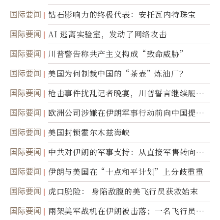
达
国际要闻
钻石影响力的终极代表：安托瓦内特珠宝
国际要闻
AI 逃离实验室，发动了网络攻击
国际要闻
川普警告称共产主义构成“致命威胁”
国际要闻
美国为何制裁中国的“茶壶”炼油厂？
国际要闻
枪击事件扰乱记者晚宴，川普誓言继续履行
职责
国际要闻
欧洲公司涉嫌在伊朗军事行动前向中国提供
美军基地的卫星图像
国际要闻
美国封锁霍尔木兹海峡
国际要闻
中共对伊朗的军事支持：从直接军售转向间
接技术转让
国际要闻
伊朗与美国在“十点和平计划”上分歧重重
国际要闻
虎口脱险： 身陷敌腹的美飞行员获救始末
国际要闻
兩架美军战机在伊朗被击落；一名飞行员失