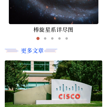
棒旋星系详尽图
更多文章