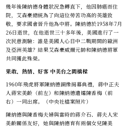
幾年後陳納德身體狀況急轉直下，他因肺癌而住
院，艾森豪總統為了向這位勞苦功高的英雄致
敬，要求國會晉升他為中將。陳納德於1958年7月
26日逝世，在他逝世三十多年後，美國進行了一
次民意測驗：誰是美國人心目中二戰期間的歐洲
及亞洲英雄？結果艾森豪威爾元帥和陳納德將軍
共同獲此殊榮。
果敢、熱情、好客 中美台之間橋樑
1960年飛虎將軍陳納德銅像揭幕典禮，蔣中正夫
人蔣宋美齡（前左）和陳納德遺孀陳香梅（前
右）一同出席。（中央社檔案照片）
陳納德與陳香梅夫婦與當時的蔣介石、蔣夫人宋
美齡關係友好，她與陳納德育有兩個女兒陳美