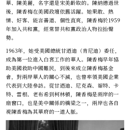
華、陳美麗，名字還是宋美齡取的。陳納德過世
後，陳香梅在美國政壇依舊活躍。她果敢、熱
情、好客、能言善道、個性直爽，陳香梅於1959
年加入共和黨，經常替共和黨政治人物拉抬聲
勢。
1963年，她受美國總統甘迺迪（肯尼迪）委任，
成為第一位進入白宮工作的華人。陳香梅早年協
助美國救助中國難民，到後來成立陳香梅基金
會，對兩岸華人的關心不減，也曾率領美國企業
代表到大陸參訪。從甘迺迪、尼克森、福特、卡
特、雷根、老布希到柯林頓，陳香梅是兩岸的一
扇窗口，也是美中關係的橋梁之一，兩岸也各自
視陳香梅為其華府的一道人脈。