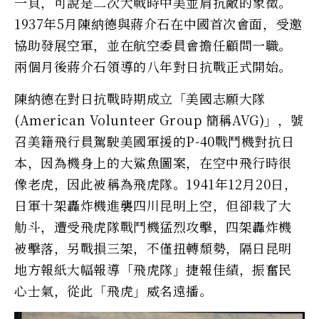
一頁，可說是二次大戰時中美並肩抗敵的象徵。
1937年5月陳納德與蔣介石在中國首次會面，受邀
協助發展空軍，並在航空委員會擔任顧問一職。
兩個月後蔣介石領導的八年對日抗戰正式開始。
陳納德在對日抗戰時期成立「美國志願大隊
(American Volunteer Group 簡稱AVG)」，號
召美籍飛行員駕駛美國軍援的P-40戰鬥機對抗日
本，因為機身上的大鯊魚圖案，在空中飛行時很
像老虎，因此被稱為飛虎隊。1941年12月20日，
日軍十架轟炸機進襲四川昆明上空，但卻栽了大
觔斗，遭受飛虎隊戰鬥機猛烈攻擊，四架轟炸機
被擊落，另戰損三架，不僅扭轉頹勢，隔日昆明
地方報紙大幅報導「飛虎隊」捷報佳績，振奮民
心士氣，從此「飛虎」威名遠播。