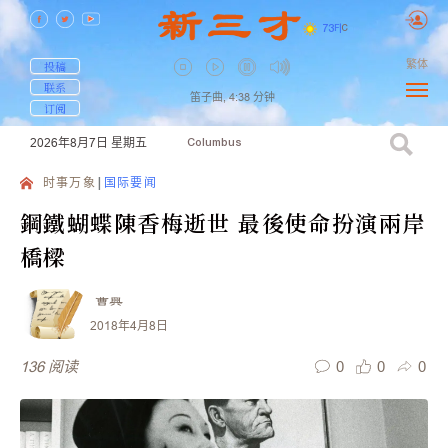
73
F
|
C
繁体
投稿
联系
笛子曲,
4:38
分钟
订阅
2026年8月7日
星期五
Columbus
时事万象
国际要闻
鋼鐵蝴蝶陳香梅逝世 最後使命扮演兩岸
橋樑
曹興
2018年4月8日
0
0
0
136
阅读