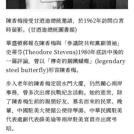
陳香梅接受甘迺迪總統邀請，於1962年訪問白宮
時留影。(甘迺迪總統圖書館)
華盛頓郵報在陳香梅與「參議院共和黨副領袖」
史蒂芬(Theodore Stevens)1980年底訪中後的
一篇評論，曾以「傳奇的鋼鐵蝴蝶」(legendary
steel butterfly)形容陳香梅。
步入老年的陳香梅定居水門大廈，仍然關心兩岸
事務，曾多次出席抗戰紀念活動。她的逝世，除
了陳香梅生前的親朋好友、慕名而來的民眾、晚
輩，中國駐美大使館公使徐學淵、中華民國駐美
代表處副代表薛美瑜等兩岸駐美官員亦出席弔
唁。