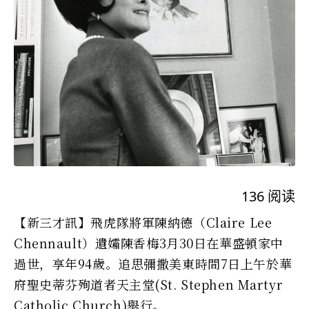
136
阅读
【新三才訊】飛虎隊將軍陳納德（Claire Lee
Chennault）遺孀陳香梅3月30日在華盛頓家中
過世，享年94歲。追思彌撒美東時間7日上午於華
府聖史蒂芬殉道者天主堂(St. Stephen Martyr
Catholic Church)舉行。