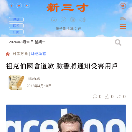
繁体
投稿
联系
笛子曲,
4:38
分钟
订阅
2026年8月10日
星期一
时事万象
财经动态
祖克伯國會道歉 臉書將通知受害用戶
張均威
2018年4月10日
0
0
0