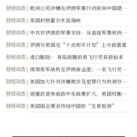
职责
财经动态
欧洲公司涉嫌在伊朗军事行动前向中国提供
美军基地的卫星图像
财经动态
美国封锁霍尔木兹海峡
财经动态
中共对伊朗的军事支持：从直接军售转向间
接技术转让
财经动态
伊朗与美国在“十点和平计划”上分歧重重
财经动态
虎口脱险： 身陷敌腹的美飞行员获救始末
财经动态
兩架美军战机在伊朗被击落；一名飞行员失
踪
财经动态
美国加大针对涉嫌欺诈及犯罪行为的剥夺公
民权力度
财经动态
胡塞武装参战致中东战事扩大，美国权衡地
面入侵的可能性
财经动态
美国国会要求终结中国的“生育旅游”