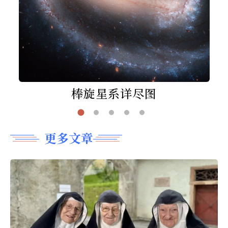
棒旋星系详尽图
更多文章