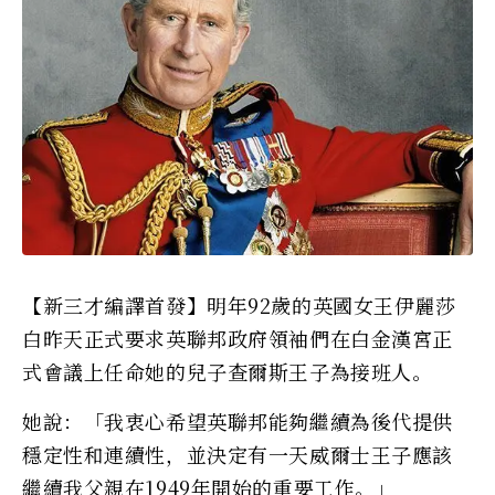
【新三才編譯首發】明年92歲的英國女王伊麗莎
白昨天正式要求英聯邦政府領袖們在白金漢宮正
式會議上任命她的兒子查爾斯王子為接班人。
她說：「我衷心希望英聯邦能夠繼續為後代提供
穩定性和連續性，並決定有一天威爾士王子應該
繼續我父親在1949年開始的重要工作。」