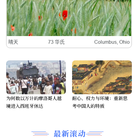
晴天
73 华氏
Columbus, Ohio
为何数以万计的摩洛哥人越
耐心、权力与环境：重新思
境进入西班牙休达
考中国人的特质
最新滚动