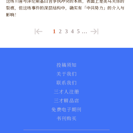
这场川普与泽伦斯基白宫争执冲突的本质，表面上是美乌关係的
裂痕，但这场事件的深层结构中，确实有「中共势力」的介入与
影响！
1
2
3
4
5
…
投稿须知
关于我们
联系我们
三才人注册
三才精品店
免费电子期刊
书刊购买