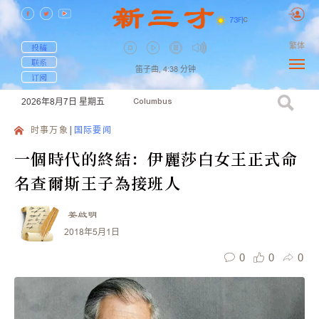
73
F
|
C
繁体
投稿
联系
笛子曲,
4:38
分钟
订阅
2026年8月7日
星期五
Columbus
时事万象
国际要闻
一個時代的終結：伊麗莎白女王正式命
名查爾斯王子為接班人
姜啟明
2018年5月1日
0
0
0