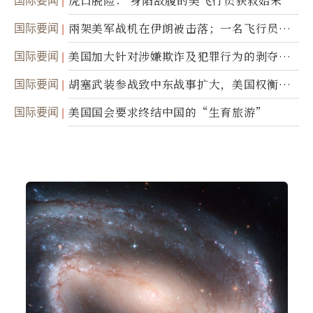
国际要闻
虎口脱险： 身陷敌腹的美飞行员获救始末
国际要闻
兩架美军战机在伊朗被击落；一名飞行员失
踪
国际要闻
美国加大针对涉嫌欺诈及犯罪行为的剥夺公
民权力度
国际要闻
胡塞武装参战致中东战事扩大，美国权衡地
面入侵的可能性
国际要闻
美国国会要求终结中国的“生育旅游”