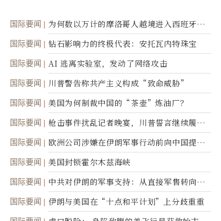
国际要闻
为何数以万计的摩洛哥人越境进入西班牙休
达
国际要闻
钻石影响力的终极代表：安托瓦内特珠宝
国际要闻
AI 逃离实验室，发动了网络攻击
国际要闻
川普警告称共产主义构成“致命威胁”
国际要闻
美国为何制裁中国的“茶壶”炼油厂？
国际要闻
枪击事件扰乱记者晚宴，川普誓言继续履行
职责
国际要闻
欧洲公司涉嫌在伊朗军事行动前向中国提供
美军基地的卫星图像
国际要闻
美国封锁霍尔木兹海峡
国际要闻
中共对伊朗的军事支持：从直接军售转向间
接技术转让
国际要闻
伊朗与美国在“十点和平计划”上分歧重重