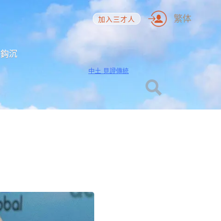
繁体
加入三才人
海鈎沉
中土 見證傳統