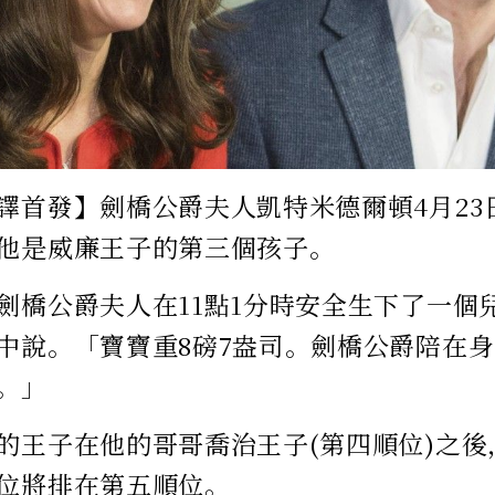
譯首發】劍橋公爵夫人凱特米德爾頓4月23
他是威廉王子的第三個孩子。
劍橋公爵夫人在11點1分時安全生下了一個
中說。「寶寶重8磅7盎司。劍橋公爵陪在
。」
的王子在他的哥哥喬治王子(第四順位)之
位將排在第五順位。