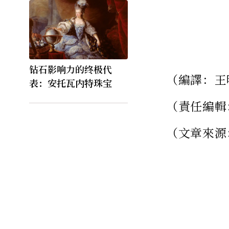
钻石影响力的终极代
（編譯：王
表：安托瓦内特珠宝
（責任編輯
（文章來源