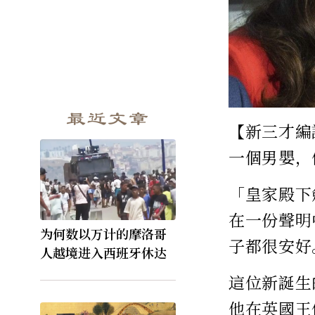
最近文章
【新三才編
一個男嬰，
「皇家殿下
在一份聲明
为何数以万计的摩洛哥
子都很安好
人越境进入西班牙休达
這位新誕生
他在英國王