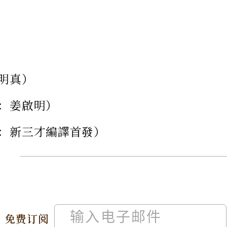
明真）
：姜啟明）
：新三才編譯首發）
免费订阅