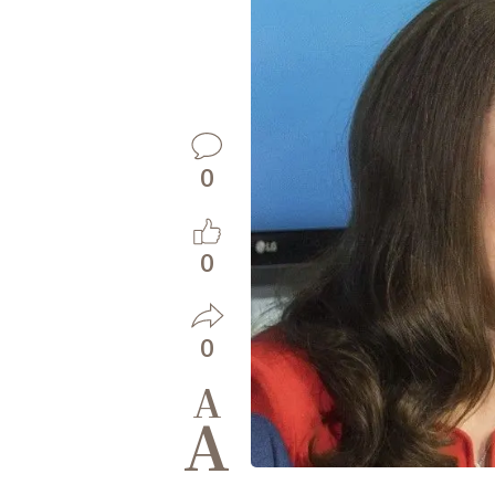
0
0
0
A
A