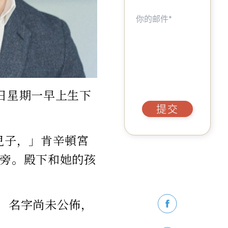
日星期一早上生下
提交
兒子，」肯辛頓宮
身旁。殿下和她的孩
後，名字尚未公佈，