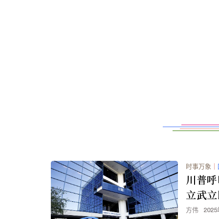
时事万象
｜
川普呼
立武立
方伟
202