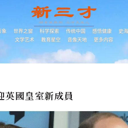
万象
世界之窗
科学探索
传统中国
感悟健康
史
文学艺术
教育星空
音像天地
更多内容
迎英國皇室新成員