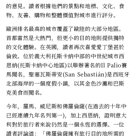
的意見。讀者根據他們的景點和地標、文化、食
物、友善、購物和整體價值對城市進行評分。
歐洲排名最高的城市覆蓋了歐陸的大部分地區。
首都當然是大熱門，但更小的目的地則提供獨特
的文化體驗。在英國，讀者再次喜愛愛丁堡甚於
倫敦。位於義大利托斯卡納中部的中世紀城市西
恩納(托斯卡納中心地區)以舉辦著名的Il Palio賽
馬聞名，聖塞瓦斯蒂安(San Sebastián)是西班牙
北部海岸的一個度假小鎮，以其金色沙灘和巴斯
克美食而聞名。
今年，羅馬、威尼斯和佛羅倫薩(在過去的十年中
已經連續九年名列第一)，加上西恩納，證明意大
利對於旅行者來說仍然是一個永恆的選擇。一位
讀者評論道：「佛羅倫薩擁有旅行目的地所需的