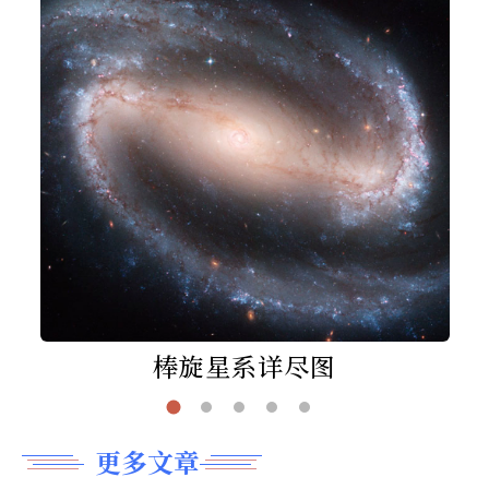
棒旋星系详尽图
更多文章