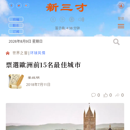
繁体
投稿
联系
笛子曲,
4:38
分钟
订阅
2026年8月9日
星期日
世界之窗
环球风情
票選歐洲前15名最佳城市
姜啟明
2018年7月11日
0
0
0