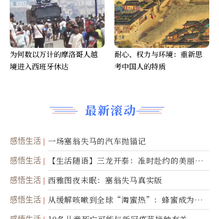
为何数以万计的摩洛哥人越
耐心、权力与环境：重新思
境进入西班牙休达
考中国人的特质
最新滚动
感悟生活
一场塞翁失马的汽车抛锚记
感悟生活
【生活随语】三龙开泰：准时赴约的美丽震
撼
感悟生活
西雅图夜未眠：塞翁失马真实版
感悟生活
从缓解咳嗽到全球“淘蜜热”：蜂蜜成为健
康产业前沿商品