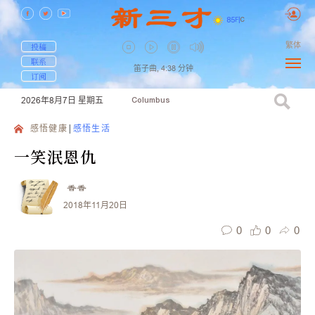
85
F
|
C
繁体
投稿
联系
笛子曲,
4:38
分钟
订阅
2026年8月7日
星期五
Columbus
感悟健康
感悟生活
一笑泯恩仇
香香
2018年11月20日
0
0
0