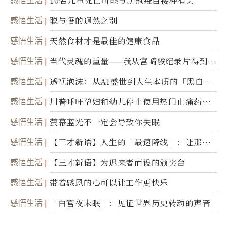
感悟生活
10名儿童死亡可能与新冠疫苗接种有关
感悟生活
聪与悟的迥然之别
感悟生活
天然食材才是最佳的健康食品
感悟生活
当代灵魂的重量——我从宫崎骏纪录片得到的
省思
感悟生活
透视泡沫：从AI盛世到人生本质的「黑白一
瞬」
感悟生活
川普呼吁孕妇和幼儿停止使用热门止痛药泰
诺
感悟生活
萤幕蓝光不一定会导致你失眠
感悟生活
【三才新语】人生的「最速降线」：让那道
光，带你滑向自己
感悟生活
【三才新语】为迟来者而设的颁奖台
感悟生活
带着感恩的心可以让工作更快乐
感悟生活
「白宫夜未眠」：见证世界历史转动的声音