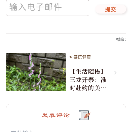
提交
標籤
:
>
感悟健康
【生活随语】
三龙开泰：准
时赴约的美丽
震撼
发表评论