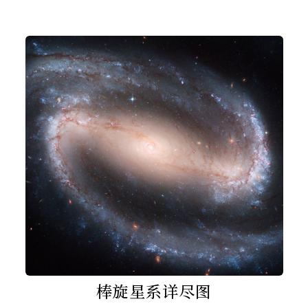
棒旋星系详尽图