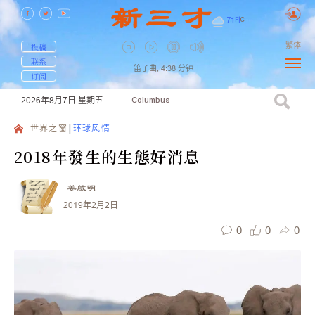
71
F
|
C
繁体
投稿
联系
笛子曲,
4:38
分钟
订阅
2026年8月7日
星期五
Columbus
世界之窗
环球风情
2018年發生的生態好消息
姜啟明
2019年2月2日
0
0
0