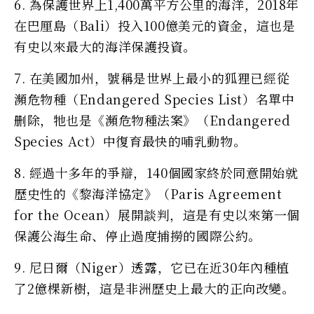
6. 為保護世界上1,400萬平方公里的海洋，2018年
在巴厘島（Bali）投入100億美元的資金，這也是
有史以來最大的海洋保護投資。
7. 在美國加州，號稱是世界上最小的狐狸已經從
瀕危物種（Endangered Species List）名單中
删除，牠也是《瀕危物種法案》（Endangered
Species Act）中復育最快的哺乳動物。
8. 經過十多年的爭辯，140個國家終於同意開始就
歷史性的《黎海洋協定》（Paris Agreement
for the Ocean）展開談判，這是有史以來第一個
保護公海生命、停止過度捕撈的國際公約。
9. 尼日爾（Niger）透露，它已在近30年內種植
了2億棵新樹，這是非洲歷史上最大的正向改變。