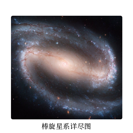
棒旋星系详尽图