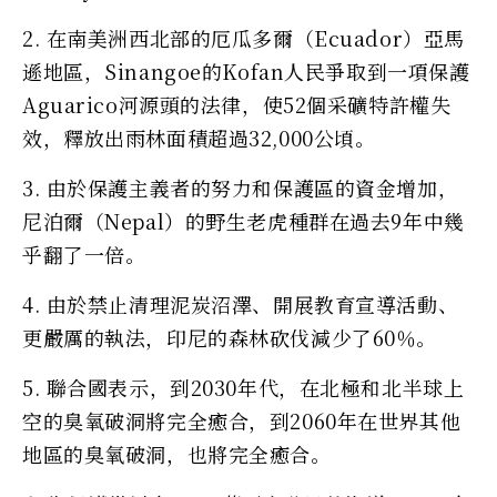
2. 在南美洲西北部的厄瓜多爾（Ecuador）亞馬
遜地區，Sinangoe的Kofan人民爭取到一項保護
Aguarico河源頭的法律，使52個采礦特許權失
效，釋放出雨林面積超過32,000公頃。
3. 由於保護主義者的努力和保護區的資金增加，
尼泊爾（Nepal）的野生老虎種群在過去9年中幾
乎翻了一倍。
4. 由於禁止清理泥炭沼澤、開展教育宣導活動、
更嚴厲的執法，印尼的森林砍伐減少了60％。
5. 聯合國表示，到2030年代，在北極和北半球上
空的臭氧破洞將完全癒合，到2060年在世界其他
地區的臭氧破洞，也將完全癒合。