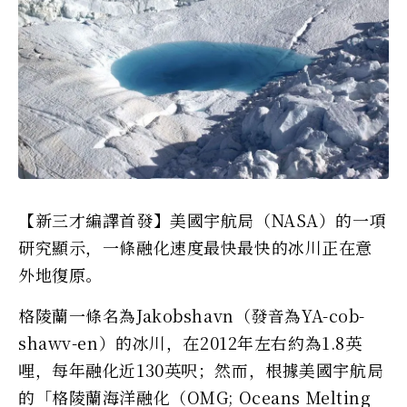
【新三才編譯首發】美國宇航局（NASA）的一項
研究顯示，一條融化速度最快最快的冰川正在意
外地復原。
格陵蘭一條名為Jakobshavn（發音為YA-cob-
shawv-en）的冰川，在2012年左右約為1.8英
哩，每年融化近130英呎；然而，根據美國宇航局
的「格陵蘭海洋融化（OMG; Oceans Melting