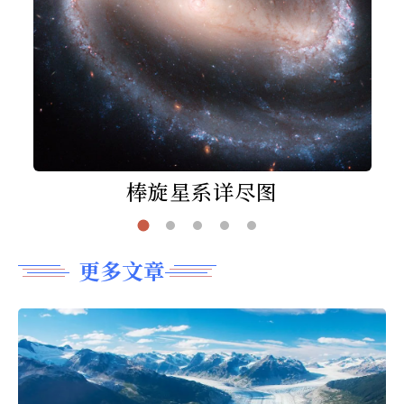
棒旋星系详尽图
更多文章