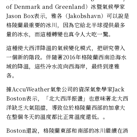
of Denmark and Greenland）冰暨氣候學家
Jason Box表示，雅各（Jakobshavn）可以說是
格陵蘭最重要的冰川，因為它給北半球提供最多
量的冰水，而這種轉變也真令人大吃一驚。
這種使大西洋降溫的氣候變化模式，把研究帶入
一個新的階段。伴隨著2016年格陵蘭西南沿海水
域的降溫，這些冷水流向西海岸，最終到達雅
各。
據AccuWeather氣象公司的資深氣象學家Jack
Boston表示，「北大西洋振盪」也意味著北大西
洋缺乏大氣阻擋，導致位於格陵蘭西部的加拿大
在整個冬天的溫度都比正常溫度還低。。
Boston還說，格陵蘭東部和南部的冰川繼續在消