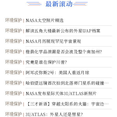
最新滚动
环境保护
NASA太空照片精选
环境保护
解读五角大楼最新公布的外星UAP档案
环境保护
NASA月历展现罕见宇宙景观
环境保护
橙县化学品泄漏是否会波及整个南加州？
环境保护
究竟是谁在保护川普？
环境保护
阿耳忒弥斯2号：美国人重返月球
环境保护
哈伯望远镜首次拍到北落师门星系的碰撞与
爆炸
环境保护
NASA发布星际天体3I/ATLAS新照片
环境保护
【三才新语】穿越太阳系的火牆：宇宙边界
新启示
环境保护
3I/ATLAS：外星人还是彗星？