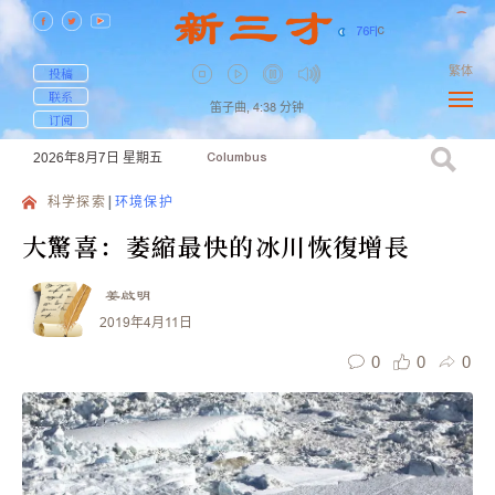
76
F
|
C
繁体
投稿
联系
笛子曲,
4:38
分钟
订阅
2026年8月7日
星期五
Columbus
科学探索
环境保护
大驚喜：萎縮最快的冰川恢復增長
姜啟明
2019年4月11日
0
0
0