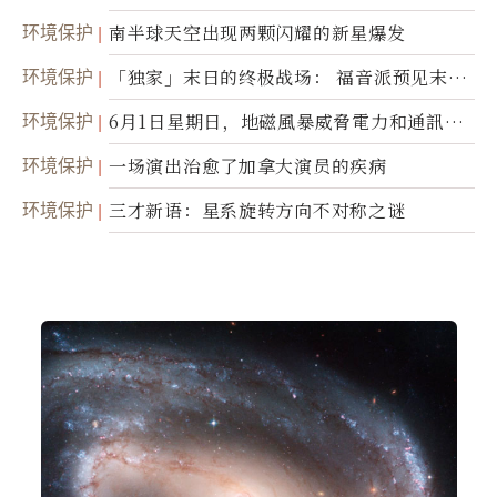
环境保护
南半球天空出现两颗闪耀的新星爆发
环境保护
「独家」末日的终极战场： 福音派预见末
世；希腊僧侣预言以色列的进攻
环境保护
6月1日星期日，地磁風暴威脅電力和通訊基
礎設施
环境保护
一场演出治愈了加拿大演员的疾病
环境保护
三才新语：星系旋转方向不对称之谜