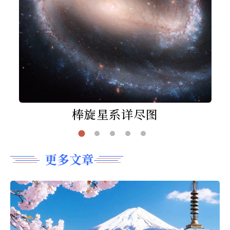
棒旋星系详尽图
更多文章