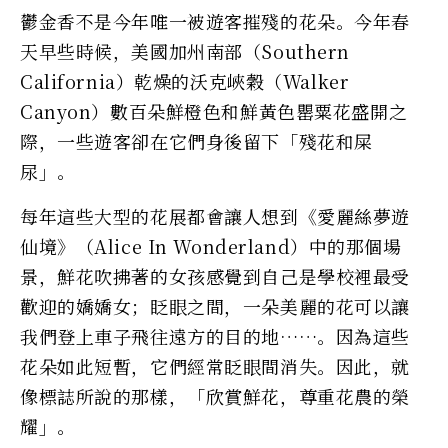
鬱金香不是今年唯一被遊客摧殘的花朵。今年春
天早些時候，美國加州南部（Southern
California）乾燥的沃克峽穀（Walker
Canyon）數百朵鮮橙色和鮮黃色罌粟花盛開之
際，一些遊客卻在它們身後留下「殘花和屎
尿」。
每年這些大型的花展都會讓人想到《愛麗絲夢遊
仙境》（Alice In Wonderland）中的那個場
景，鮮花吹拂著的女孩感覺到自己是學校裡最受
歡迎的嬌嬌女；眨眼之間，一朵美麗的花可以讓
我們登上車子飛往遠方的目的地……。因為這些
花朵如此短暫，它們經常眨眼間消失。因此，就
像標誌所說的那樣，「欣賞鮮花，尊重花農的榮
耀」。