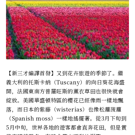
【新三才編譯首發】又到花卉旅遊的季節了。繼
義大利的托斯卡納（Tuscany）的向日葵花海盛
開，法國東南方普羅旺斯的薰衣草田也很快就會
綻放。美國華盛頓特區的櫻花已經像雨一樣地飄
落，而日本的紫藤（wisterias）也像松蘿菠蘿
（Spanish moss）一樣地搖擺著。從3月下旬到
5月中旬，世界各地的遊客都會直奔花田，但是賞