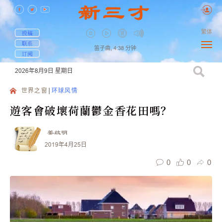
繁体
投稿
联系
笛子曲,
4:38
分钟
订阅
2026年8月9日
星期日
世界之窗
环球风情
遊客會破壞荷蘭鬱金香花田嗎？
姜啟明
2019年4月25日
0
0
0