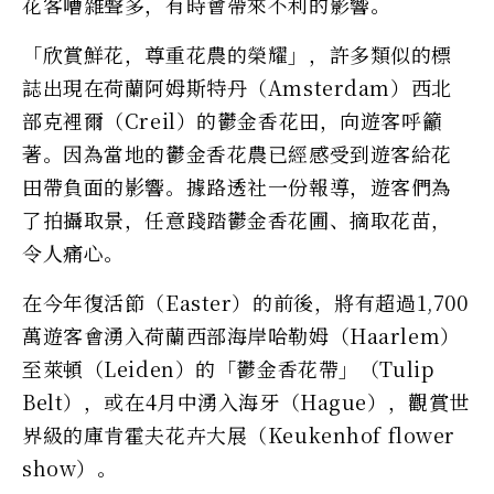
花客嘈雜聲多，有時會帶來不利的影響。
「欣賞鮮花，尊重花農的榮耀」，許多類似的標
誌出現在荷蘭阿姆斯特丹（Amsterdam）西北
部克裡爾（Creil）的鬱金香花田，向遊客呼籲
著。因為當地的鬱金香花農已經感受到遊客給花
田帶負面的影響。據路透社一份報導，遊客們為
了拍攝取景，任意踐踏鬱金香花圃、摘取花苗，
令人痛心。
在今年復活節（Easter）的前後，將有超過1,700
萬遊客會湧入荷蘭西部海岸哈勒姆（Haarlem）
至萊頓（Leiden）的「鬱金香花帶」（Tulip
Belt），或在4月中湧入海牙（Hague），觀賞世
界級的庫肯霍夫花卉大展（Keukenhof flower
show）。